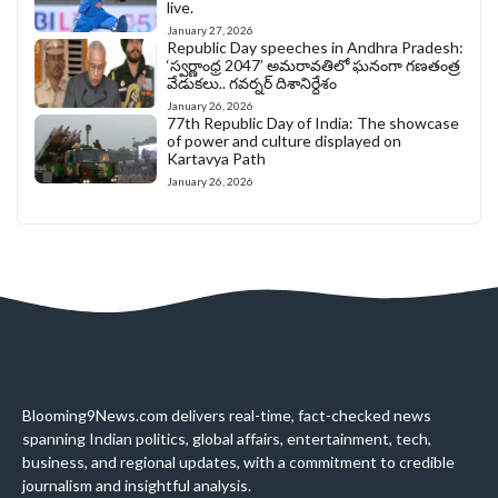
live.
January 27, 2026
Republic Day speeches in Andhra Pradesh:
‘స్వర్ణాంధ్ర 2047’ అమరావతిలో ఘనంగా గణతంత్ర
వేడుకలు.. గవర్నర్ దిశానిర్దేశం
January 26, 2026
77th Republic Day of India: The showcase
of power and culture displayed on
Kartavya Path
January 26, 2026
Blooming9News.com delivers real-time, fact-checked news
spanning Indian politics, global affairs, entertainment, tech,
business, and regional updates, with a commitment to credible
journalism and insightful analysis.