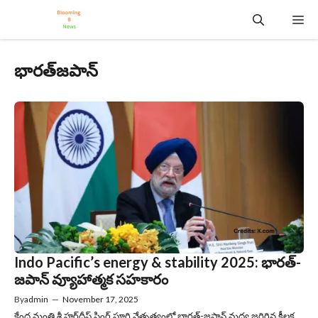
Skip
Me
to
content
భారత్‌జపాన్
Indo Pacific’s energy & stability 2025: భారత్-
జపాన్ వ్యూహాత్మక సహకారం
By
admin
—
November 17, 2025
కేంద్ర మంత్రి శ్రీ హర్‌దీప్ సింగ్ పూరి నేతృత్వంలో భారత్-జపాన్ మధ్య జరిగిన కీలక