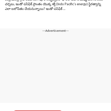
చర్చలు, ఇండో-పసిఫిక్ ప్రాంతం యొక్క శక్తి (Indo Pacific’s energy) స్థిరత్వాన్ని
ఎలా బలోపేతం చేయనున్నాయి? ఇండో-పసిఫిక్ ...
---Advertisement---