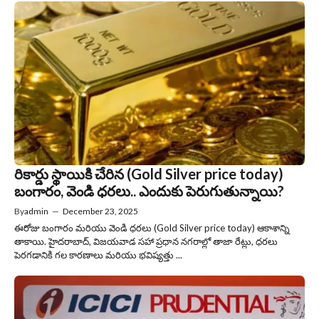
రికార్డు స్థాయికి చేరిన (Gold Silver price today)
బంగారం, వెండి ధరలు.. ఎందుకు పెరుగుతున్నాయి?
By
admin
—
December 23, 2025
ఈరోజు బంగారం మరియు వెండి ధరలు (Gold Silver price today) ఆకాశాన్ని
తాకాయి. హైదరాబాద్, విజయవాడ సహా ప్రధాన నగరాల్లో తాజా రేట్లు, ధరలు
పెరగడానికి గల కారణాలు మరియు భవిష్యత్తు ...