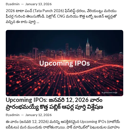
By
admin
—
January 13, 2026
2026 టాటా పంచ్ (Tata Punch 2026) ఫేస్‌లిఫ్ట్ ధరలు, వేరియంట్లు మరియు
ఫీచర్ల గురించి తెలుసుకోండి. పెట్రోల్, CNG మరియు కొత్త టర్బో ఇంజిన్ ఆప్షన్లతో
వచ్చిన ఈ కారు పూర్తి ...
Upcoming IPOs: జనవరి 12, 2026 వారం
ప్రారంభమయ్యే కొత్త పబ్లిక్ ఆఫర్ల పూర్తి విశ్లేషణ
By
admin
—
January 12, 2026
ఈ వారం (జనవరి 12, 2026) మరిన్ని ఆసక్తికరమైన Upcoming IPOs (రాబోయే
ఐపీఓలు) మన ముందుకు రాబోతున్నాయి. స్టాక్ మార్కెట్‌లో పెట్టుబడుల ప్రవాహం