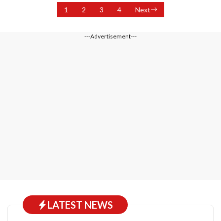
1
2
3
4
Next
---Advertisement---
LATEST NEWS