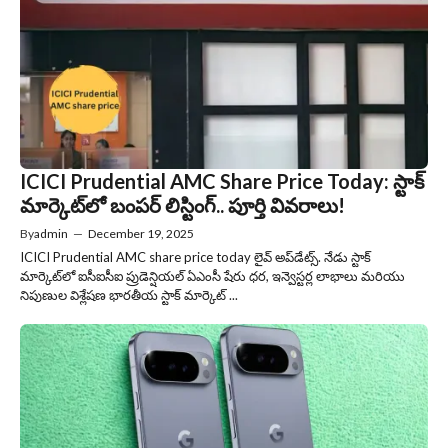
ICICI Prudential AMC Share Price Today: స్టాక్
మార్కెట్‌లో బంపర్ లిస్టింగ్.. పూర్తి వివరాలు!
By
admin
—
December 19, 2025
ICICI Prudential AMC share price today లైవ్ అప్‌డేట్స్. నేడు స్టాక్
మార్కెట్‌లో ఐసీఐసీఐ ప్రుడెన్షియల్ ఏఎంసీ షేరు ధర, ఇన్వెస్టర్ల లాభాలు మరియు
నిపుణుల విశ్లేషణ భారతీయ స్టాక్ మార్కెట్ ...