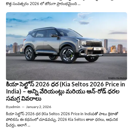
కొత్త సంవత్సరం 2026 లో జోరుగా ప్రారంభమైంది ...
కియా సెల్టోస్ 2026 ధర (Kia Seltos 2026 Price in
India) – అన్ని వేరియంట్లు మరియు ఆన్-రోడ్ ధరల
సమగ్ర వివరాలు
By
admin
—
January 2, 2026
కియా సెల్టోస్ 2026 ధర (Kia Seltos 2026 Price in India)తో పాటు క్రెటాతో
పోలికను ఈ కథనంలో చూడవచ్చు. 2026 Kia Seltos తాజా ధరలు, ఆధునిక
ఫీచర్లు, అలాగే ...