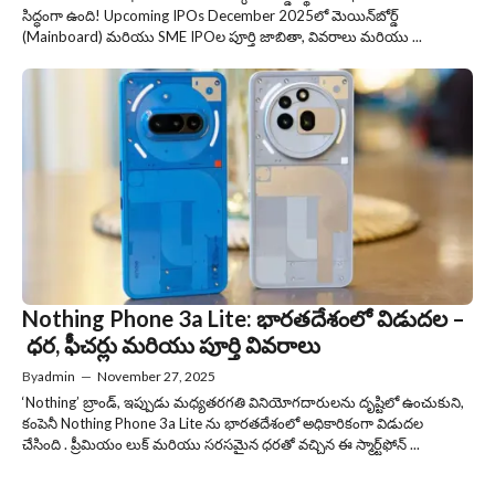
సిద్ధంగా ఉంది! Upcoming IPOs December 2025లో మెయిన్‌బోర్డ్
(Mainboard) మరియు SME IPOల పూర్తి జాబితా, వివరాలు మరియు ...
Nothing Phone 3a Lite: భారతదేశంలో విడుదల –
ధర, ఫీచర్లు మరియు పూర్తి వివరాలు
By
admin
—
November 27, 2025
‘Nothing’ బ్రాండ్, ఇప్పుడు మధ్యతరగతి వినియోగదారులను దృష్టిలో ఉంచుకుని,
కంపెనీ Nothing Phone 3a Lite ను భారతదేశంలో అధికారికంగా విడుదల
చేసింది . ప్రీమియం లుక్ మరియు సరసమైన ధరతో వచ్చిన ఈ స్మార్ట్‌ఫోన్ ...