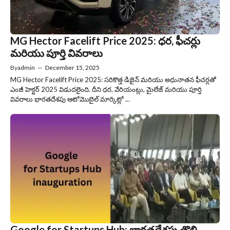
MG Hector Facelift Price 2025: ధర, ఫీచర్లు
మరియు పూర్తి వివరాలు
By
admin
—
December 15, 2025
MG Hector Facelift Price 2025: సరికొత్త డిజైన్ మరియు అధునాతన ఫీచర్లతో
ఎంజీ హెక్టర్ 2025 విడుదలైంది. దీని ధర, వేరియంట్లు, మైలేజ్ మరియు పూర్తి
వివరాలు భారతదేశపు ఆటోమొబైల్ మార్కెట్లో ...
Google for Startups Hub: భారతదేశపు తొలి