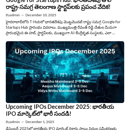
రాష్ట్ర-సమగ్ర తెలంగాణ స్టార్టప్‌లకు ప్రపంచ వేదిక!
By
admin
—
December 10, 2025
హైదరాబాద్‌లోని T-Hubలో భారతదేశపు మొట్టమొదటి రాష్ట్ర-సమగ్ర Google for
Startups Hub ప్రారంభం వివరాలు. ముఖ్యమంత్రి రేవంత్ రెడ్డి చేతుల మీదుగా
ప్రారంభమైన ఈ హబ్, స్టార్టప్‌లకు, ముఖ్యంగా AI-కేంద్రీకృత సంస్థలకు, ఎలా ...
Upcoming IPOs December 2025: భారతీయ
IPO మార్కెట్‌లో భారీ సందడి!
By
admin
—
December 1, 2025
డిసెంబర్ 2025లో భారతీయ IPO మార్కెట్ రికార్డు స్థాయి నిధుల సమీకరణకు