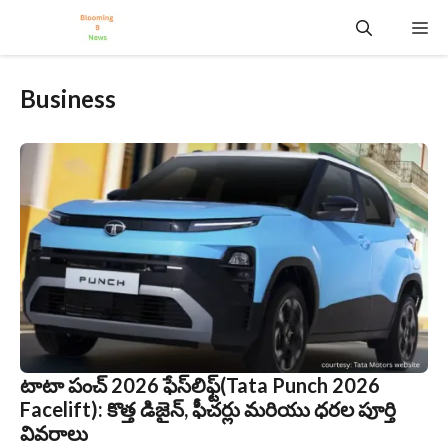
Skip
Me
to
content
Business
టాటా పంచ్ 2026 ఫేస్‌లిఫ్ట్(Tata Punch 2026
Facelift): కొత్త డిజైన్, ఫీచర్లు మరియు ధరల పూర్తి
వివరాలు