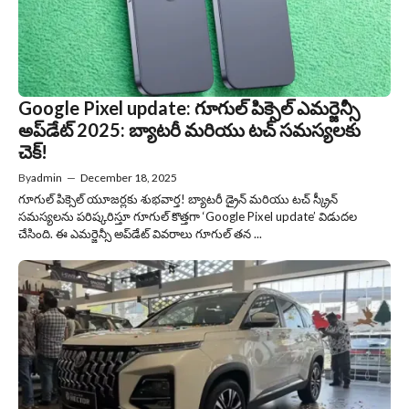
Google Pixel update: గూగుల్ పిక్సెల్ ఎమర్జెన్సీ
అప్‌డేట్ 2025: బ్యాటరీ మరియు టచ్ సమస్యలకు
చెక్!
By
admin
—
December 18, 2025
గూగుల్ పిక్సెల్ యూజర్లకు శుభవార్త! బ్యాటరీ డ్రైన్ మరియు టచ్ స్క్రీన్
సమస్యలను పరిష్కరిస్తూ గూగుల్ కొత్తగా ‘Google Pixel update’ విడుదల
చేసింది. ఈ ఎమర్జెన్సీ అప్‌డేట్ వివరాలు గూగుల్ తన ...