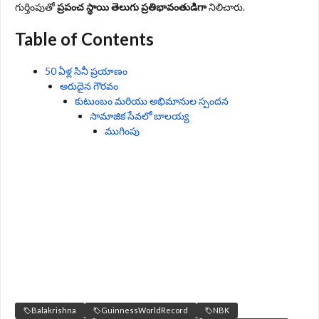
గుర్తింపుతో
ప్రపంచ స్థాయి తెలుగు ప్రతిభావంతుడిగా
నిలిచారు.
Table of Contents
50 ఏళ్ల సినీ ప్రయాణం
అరుదైన గౌరవం
కుటుంబం మరియు అభిమానుల స్పందన
సామాజిక సేవలో బాలయ్య
ముగింపు
Balakrishna
GuinnessWorldRecord
NBK