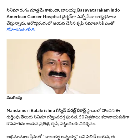
సినిమా రంగం మాత్రమే కాకుండా, బాలయ్య
Basavatarakam Indo
American Cancer Hospital
చైర్మన్‌గా ఎన్నో సేవా కార్యక్రమాలు
చేస్తున్నారు. ఆరోగ్యరంగంలో ఆయన చేసిన కృషి సమాజానికి ఎంతో
దోహదపడుతోంది
.
ముగింపు
Nandamuri Balakrishna
గిన్నిస్ వరల్డ్ రికార్డ్
స్థాయిలో పొందిన ఈ
గుర్తింపు తెలుగు సినిమా గర్వించదగ్గ ఘనత. 50 ఏళ్లపాటు కథానాయకుడిగా
కొనసాగడం ఆయన ప్రతిభ, కృషి, పట్టుదలకు నిదర్శనం.
అభిమానులు ప్రేమతో “బాలయ్య అన్నయ్య” అని పిలిచే ఆయన, ఈ