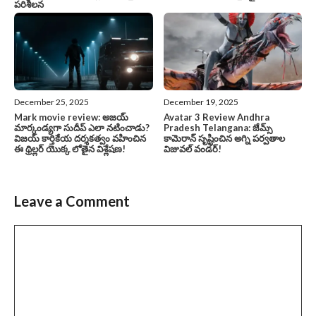
పరిశీలన
December 25, 2025
December 19, 2025
Mark movie review: అజయ్
Avatar 3 Review Andhra
మార్కండ్యగా సుదీప్ ఎలా నటించాడు?
Pradesh Telangana: జేమ్స్
విజయ్ కార్తికేయ దర్శకత్వం వహించిన
కామెరాన్ సృష్టించిన అగ్ని పర్వతాల
ఈ థ్రిల్లర్ యొక్క లోతైన విశ్లేషణ!
విజువల్ వండర్!
Leave a Comment
Comment