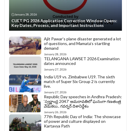
January 28, 2026
CUET PG 2026 Application Correction Window Opens:
Key Dates, Process, and Important Instructions
Ajit Pawar’s plane disaster generated a lot
of questions, and Mamata’s startling
demand
January 28, 2026
TELANGANA LAWSET 2026 Examination
dates announced
January 27, 2026
India U19 vs. Zimbabwe U19. The sixth
match of Super Six Group 2 is currently
live.
January 27, 2026
Republic Day speeches in Andhra Pradesh:
‘స్వర్ణాంధ్ర 2047’ అమరావతిలో ఘనంగా గణతంత్ర
వేడుకలు.. గవర్నర్ దిశానిర్దేశం
January 26, 2026
77th Republic Day of India: The showcase
of power and culture displayed on
Kartavya Path