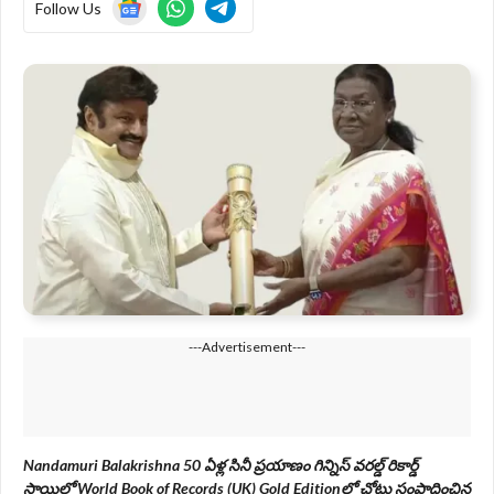
Follow Us
---Advertisement---
Nandamuri Balakrishna 50 ఏళ్ల సినీ ప్రయాణం గిన్నిస్ వరల్డ్ రికార్డ్
స్థాయిలో World Book of Records (UK) Gold Editionలో చోటు సంపాదించిన