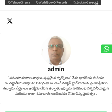
TeluguCinema
WorldBookOfRecords
నందమూరి బాలకృష్ణ
admin
“సమయానుకూల వార్తలు, స్పష్టమైన దృక్కోణం" నేను భారతీయ మరియు
అంతర్జాతీయ వార్తలను సమగ్రంగా అందించే న్యూస్ బ్లాగ్ రాయడంపై ఆసక్తి కలిగి
ఉన్నాను. దీర్ఘకాలం ఉద్యోగం చేసిన తర్వాత, ఇప్పుడు పాఠకులకు విశ్వసనీయమైన
మరియు తాజా సమాచారం అందించడం కోసం చిన్న ప్రయత్నం .