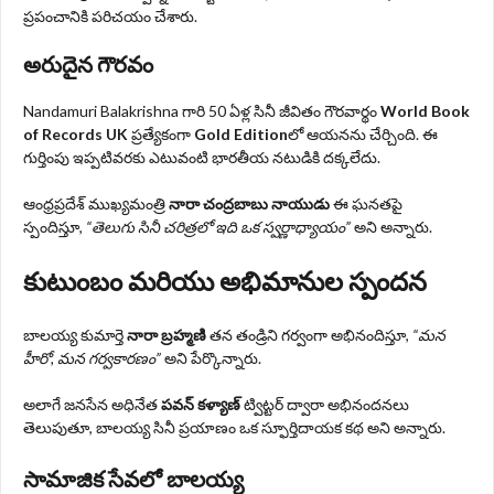
ప్రపంచానికి పరిచయం చేశారు.
అరుదైన గౌరవం
Nandamuri Balakrishna గారి 50 ఏళ్ల సినీ జీవితం గౌరవార్థం
World Book
of Records UK
ప్రత్యేకంగా
Gold Edition
లో ఆయనను చేర్చింది. ఈ
గుర్తింపు ఇప్పటివరకు ఎటువంటి భారతీయ నటుడికి దక్కలేదు.
ఆంధ్రప్రదేశ్ ముఖ్యమంత్రి
నారా చంద్రబాబు నాయుడు
ఈ ఘనతపై
స్పందిస్తూ,
“తెలుగు సినీ చరిత్రలో ఇది ఒక స్వర్ణాధ్యాయం”
అని అన్నారు.
కుటుంబం మరియు అభిమానుల స్పందన
బాలయ్య కుమార్తె
నారా బ్రహ్మణి
తన తండ్రిని గర్వంగా అభినందిస్తూ,
“మన
హీరో, మన గర్వకారణం”
అని పేర్కొన్నారు.
అలాగే జనసేన అధినేత
పవన్ కళ్యాణ్
ట్విట్టర్ ద్వారా అభినందనలు
తెలుపుతూ, బాలయ్య సినీ ప్రయాణం ఒక స్ఫూర్తిదాయక కథ అని అన్నారు.
సామాజిక సేవలో బాలయ్య