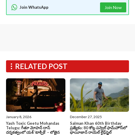
Join WhatsApp
Join Now
RELATED POST
January 8, 2026
December 27, 2025
Yash Toxic Geetu Mohandas
Salman Khan 60th Birthday
Telugu: గీతూ మోహన్ దాస్
ప్రత్యేకం: 80 కోట్ల పన్వెల్ ఫామ్‌హౌస్‌లో
దర్శకత్వంలో యశ్ ‘టాక్సిక్’ – లోతైన
భాయీజాన్ రాయల్ లైఫ్‌స్టైల్