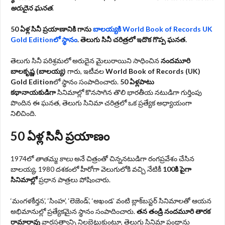
అరుదైన ఘనత.
50 ఏళ్ల సినీ ప్రయాణానికి గాను
బాలయ్యకి World Book of Records UK
Gold Editionలో స్థానం
. తెలుగు సినీ చరిత్రలో ఇదొక గొప్ప ఘనత.
తెలుగు సినీ పరిశ్రమలో అరుదైన మైలురాయిని సాధించిన
నందమూరి
బాలకృష్ణ (బాలయ్య)
గారు, ఇటీవల
World Book of Records (UK)
Gold Edition
లో స్థానం సంపాదించారు.
50 ఏళ్లపాటు
కథానాయకుడిగా
సినిమాల్లో కొనసాగిన తొలి భారతీయ నటుడిగా గుర్తింపు
పొందిన ఈ ఘనత, తెలుగు సినిమా చరిత్రలో ఒక ప్రత్యేక అధ్యాయంగా
నిలిచింది.
50 ఏళ్ల సినీ ప్రయాణం
1974లో
తాతమ్మ కాలు
అనే చిత్రంతో చిన్ననటుడిగా రంగప్రవేశం చేసిన
బాలయ్య, 1980 దశకంలో హీరోగా వెలుగులోకి వచ్చి నేటికీ
100కి పైగా
సినిమాల్లో
ప్రధాన పాత్రలు పోషించారు.
‘మంగళకీర్తన’, ‘సింహ’, ‘లెజెండ్’, ‘అఖండ’ వంటి బ్లాక్‌బస్టర్ సినిమాలతో ఆయన
అభిమానుల్లో ప్రత్యేకమైన స్థానం సంపాదించారు.
తన తండ్రి నందమూరి తారక
రామారావు
వారసత్వాన్ని నిలబెట్టుకుంటూ, తెలుగు సినిమా పంథాను