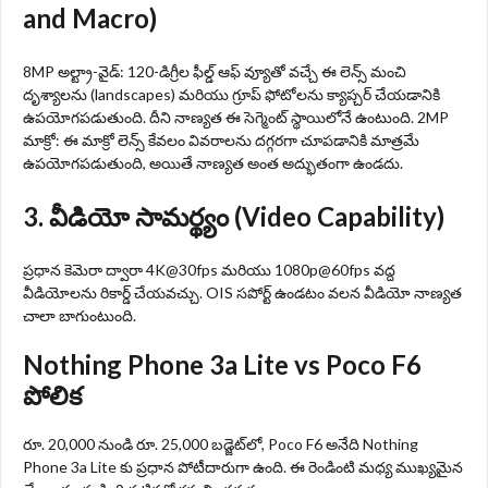
and Macro)
8MP అల్ట్రా-వైడ్: 120-డిగ్రీల ఫీల్డ్ ఆఫ్ వ్యూతో వచ్చే ఈ లెన్స్ మంచి
దృశ్యాలను (landscapes) మరియు గ్రూప్ ఫోటోలను క్యాప్చర్ చేయడానికి
ఉపయోగపడుతుంది. దీని నాణ్యత ఈ సెగ్మెంట్ స్థాయిలోనే ఉంటుంది. 2MP
మాక్రో: ఈ మాక్రో లెన్స్ కేవలం వివరాలను దగ్గరగా చూపడానికి మాత్రమే
ఉపయోగపడుతుంది, అయితే నాణ్యత అంత అద్భుతంగా ఉండదు.
3. వీడియో సామర్థ్యం (Video Capability)
ప్రధాన కెమెరా ద్వారా 4K@30fps మరియు 1080p@60fps వద్ద
వీడియోలను రికార్డ్ చేయవచ్చు. OIS సపోర్ట్ ఉండటం వలన వీడియో నాణ్యత
చాలా బాగుంటుంది.
Nothing Phone 3a Lite vs Poco F6
పోలిక
రూ. 20,000 నుండి రూ. 25,000 బడ్జెట్‌లో, Poco F6 అనేది Nothing
Phone 3a Lite కు ప్రధాన పోటీదారుగా ఉంది. ఈ రెండింటి మధ్య ముఖ్యమైన