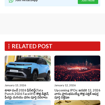
Join WhatsApp
Join Now
RELATED POST
January 13, 2026
January 12, 2026
టాటా పంచ్ 2026 ఫేస్‌లిఫ్ట్(Tata
Upcoming IPOs: జనవరి 12, 2026
Punch 2026 Facelift): కొత్త డిజైన్,
వారం ప్రారంభమయ్యే కొత్త పబ్లిక్ ఆఫర్ల
ఫీచర్లు మరియు ధరల పూర్తి వివరాలు
పూర్తి విశ్లేషణ