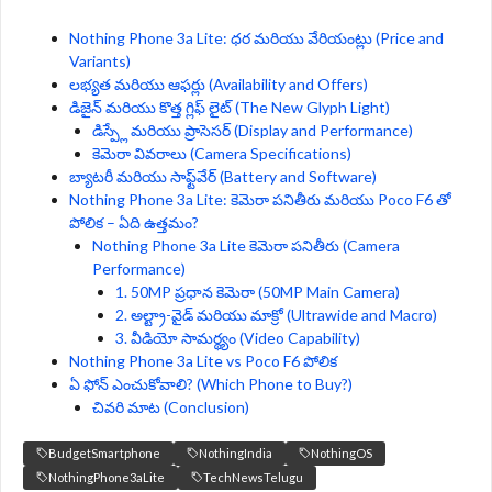
Nothing Phone 3a Lite: ధర మరియు వేరియంట్లు (Price and
Variants)
లభ్యత మరియు ఆఫర్లు (Availability and Offers)
డిజైన్ మరియు కొత్త గ్లిఫ్ లైట్ (The New Glyph Light)
డిస్ప్లే మరియు ప్రాసెసర్ (Display and Performance)
కెమెరా వివరాలు (Camera Specifications)
బ్యాటరీ మరియు సాఫ్ట్‌వేర్ (Battery and Software)
Nothing Phone 3a Lite: కెమెరా పనితీరు మరియు Poco F6 తో
పోలిక – ఏది ఉత్తమం?
Nothing Phone 3a Lite కెమెరా పనితీరు (Camera
Performance)
1. 50MP ప్రధాన కెమెరా (50MP Main Camera)
2. అల్ట్రా-వైడ్ మరియు మాక్రో (Ultrawide and Macro)
3. వీడియో సామర్థ్యం (Video Capability)
Nothing Phone 3a Lite vs Poco F6 పోలిక
ఏ ఫోన్ ఎంచుకోవాలి? (Which Phone to Buy?)
చివరి మాట (Conclusion)
BudgetSmartphone
NothingIndia
NothingOS
NothingPhone3aLite
TechNewsTelugu