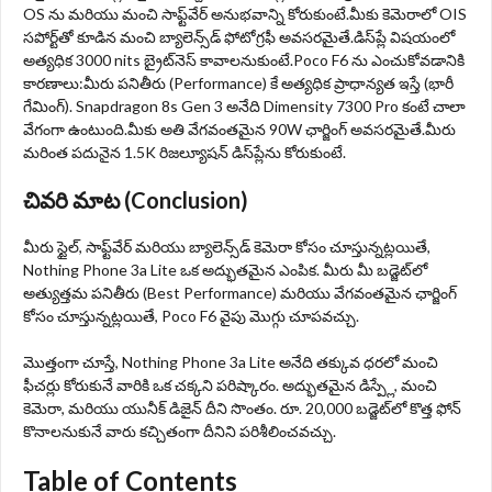
OS ను మరియు మంచి సాఫ్ట్‌వేర్ అనుభవాన్ని కోరుకుంటే.మీకు కెమెరాలో OIS
సపోర్ట్‌తో కూడిన మంచి బ్యాలెన్స్‌డ్ ఫోటోగ్రఫీ అవసరమైతే.డిస్‌ప్లే విషయంలో
అత్యధిక 3000 nits బ్రైట్‌నెస్ కావాలనుకుంటే.Poco F6 ను ఎంచుకోవడానికి
కారణాలు:మీరు పనితీరు (Performance) కే అత్యధిక ప్రాధాన్యత ఇస్తే (భారీ
గేమింగ్). Snapdragon 8s Gen 3 అనేది Dimensity 7300 Pro కంటే చాలా
వేగంగా ఉంటుంది.మీకు అతి వేగవంతమైన 90W ఛార్జింగ్ అవసరమైతే.మీరు
మరింత పదునైన 1.5K రిజల్యూషన్ డిస్‌ప్లేను కోరుకుంటే.
చివరి మాట (Conclusion)
మీరు స్టైల్, సాఫ్ట్‌వేర్ మరియు బ్యాలెన్స్‌డ్ కెమెరా కోసం చూస్తున్నట్లయితే,
Nothing Phone 3a Lite ఒక అద్భుతమైన ఎంపిక. మీరు మీ బడ్జెట్‌లో
అత్యుత్తమ పనితీరు (Best Performance) మరియు వేగవంతమైన ఛార్జింగ్
కోసం చూస్తున్నట్లయితే, Poco F6 వైపు మొగ్గు చూపవచ్చు.
మొత్తంగా చూస్తే, Nothing Phone 3a Lite అనేది తక్కువ ధరలో మంచి
ఫీచర్లు కోరుకునే వారికి ఒక చక్కని పరిష్కారం. అద్భుతమైన డిస్ప్లే, మంచి
కెమెరా, మరియు యునీక్ డిజైన్ దీని సొంతం. రూ. 20,000 బడ్జెట్‌లో కొత్త ఫోన్
కొనాలనుకునే వారు కచ్చితంగా దీనిని పరిశీలించవచ్చు.
Table of Contents