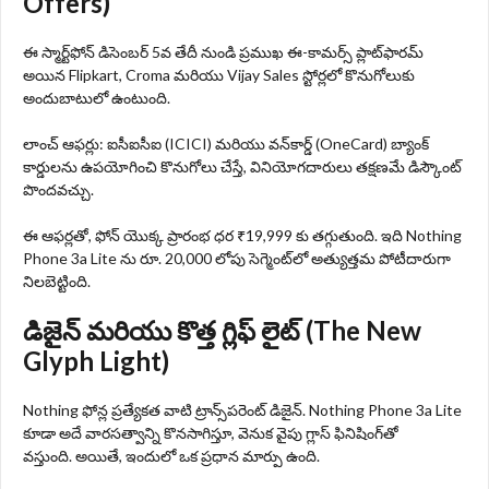
Offers)
ఈ స్మార్ట్‌ఫోన్ డిసెంబర్ 5వ తేదీ నుండి ప్రముఖ ఈ-కామర్స్ ప్లాట్‌ఫారమ్
అయిన Flipkart, Croma మరియు Vijay Sales స్టోర్లలో కొనుగోలుకు
అందుబాటులో ఉంటుంది.
లాంచ్ ఆఫర్లు: ఐసీఐసీఐ (ICICI) మరియు వన్‌కార్డ్ (OneCard) బ్యాంక్
కార్డులను ఉపయోగించి కొనుగోలు చేస్తే, వినియోగదారులు తక్షణమే డిస్కౌంట్
పొందవచ్చు.
ఈ ఆఫర్లతో, ఫోన్ యొక్క ప్రారంభ ధర ₹19,999 కు తగ్గుతుంది. ఇది Nothing
Phone 3a Lite ను రూ. 20,000 లోపు సెగ్మెంట్‌లో అత్యుత్తమ పోటీదారుగా
నిలబెట్టింది.
డిజైన్ మరియు కొత్త గ్లిఫ్ లైట్ (The New
Glyph Light)
Nothing ఫోన్ల ప్రత్యేకత వాటి ట్రాన్స్‌పరెంట్ డిజైన్. Nothing Phone 3a Lite
కూడా అదే వారసత్వాన్ని కొనసాగిస్తూ, వెనుక వైపు గ్లాస్ ఫినిషింగ్‌తో
వస్తుంది. అయితే, ఇందులో ఒక ప్రధాన మార్పు ఉంది.