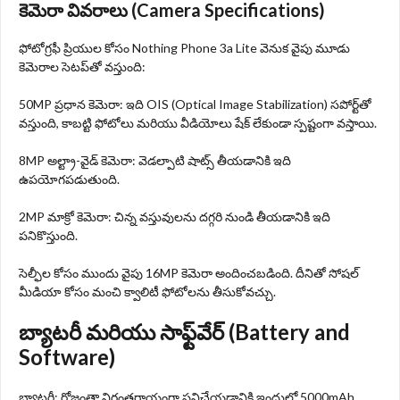
కెమెరా వివరాలు (Camera Specifications)
ఫోటోగ్రఫీ ప్రియుల కోసం Nothing Phone 3a Lite వెనుక వైపు మూడు
కెమెరాల సెటప్‌తో వస్తుంది:
50MP ప్రధాన కెమెరా: ఇది OIS (Optical Image Stabilization) సపోర్ట్‌తో
వస్తుంది, కాబట్టి ఫోటోలు మరియు వీడియోలు షేక్ లేకుండా స్పష్టంగా వస్తాయి.
8MP అల్ట్రా-వైడ్ కెమెరా: వెడల్పాటి షాట్స్ తీయడానికి ఇది
ఉపయోగపడుతుంది.
2MP మాక్రో కెమెరా: చిన్న వస్తువులను దగ్గరి నుండి తీయడానికి ఇది
పనికొస్తుంది.
సెల్ఫీల కోసం ముందు వైపు 16MP కెమెరా అందించబడింది. దీనితో సోషల్
మీడియా కోసం మంచి క్వాలిటీ ఫోటోలను తీసుకోవచ్చు.
బ్యాటరీ మరియు సాఫ్ట్‌వేర్ (Battery and
Software)
బ్యాటరీ: రోజంతా నిరంతరాయంగా పనిచేయడానికి ఇందులో 5000mAh