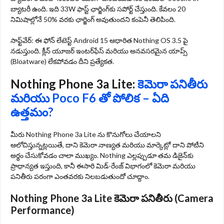
బ్యాటరీ ఉంది. ఇది 33W ఫాస్ట్ ఛార్జింగ్‌కు సపోర్ట్ చేస్తుంది. కేవలం 20
నిమిషాల్లోనే 50% వరకు ఛార్జింగ్ అవుతుందని కంపెనీ తెలిపింది.
సాఫ్ట్‌వేర్: ఈ ఫోన్ లేటెస్ట్ Android 15 ఆధారిత Nothing OS 3.5 పై
నడుస్తుంది. క్లీన్ యూజర్ ఇంటర్‌ఫేస్ మరియు అనవసరమైన యాప్స్
(Bloatware) లేకపోవడం దీని ప్రత్యేకత.
Nothing Phone 3a Lite:
కెమెరా పనితీరు
మరియు Poco F6 తో పోలిక – ఏది
ఉత్తమం?
మీరు Nothing Phone 3a Lite ను కొనుగోలు చేయాలని
ఆలోచిస్తున్నట్లయితే, దాని కెమెరా నాణ్యత మరియు మార్కెట్లో దాని పోటీని
అర్థం చేసుకోవడం చాలా ముఖ్యం. Nothing ఎల్లప్పుడూ తమ డిజైన్‌కు
ప్రాధాన్యత ఇస్తుంది, కానీ ఈసారి మిడ్-రేంజ్ విభాగంలో కెమెరా మరియు
పనితీరు పరంగా ఎంతవరకు నిలబడుతుందో చూద్దాం.
Nothing Phone 3a Lite కెమెరా పనితీరు (Camera
Performance)