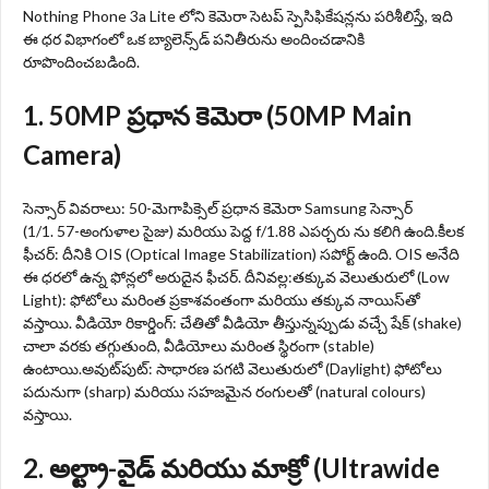
Nothing Phone 3a Lite లోని కెమెరా సెటప్ స్పెసిఫికేషన్లను పరిశీలిస్తే, ఇది
ఈ ధర విభాగంలో ఒక బ్యాలెన్స్‌డ్ పనితీరును అందించడానికి
రూపొందించబడింది.
1. 50MP ప్రధాన కెమెరా (50MP Main
Camera)
సెన్సార్ వివరాలు: 50-మెగాపిక్సెల్ ప్రధాన కెమెరా Samsung సెన్సార్
(1/1. 57-అంగుళాల సైజు) మరియు పెద్ద f/1.88 ఎపర్చరు ను కలిగి ఉంది.కీలక
ఫీచర్: దీనికి OIS (Optical Image Stabilization) సపోర్ట్ ఉంది. OIS అనేది
ఈ ధరలో ఉన్న ఫోన్లలో అరుదైన ఫీచర్. దీనివల్ల:తక్కువ వెలుతురులో (Low
Light): ఫోటోలు మరింత ప్రకాశవంతంగా మరియు తక్కువ నాయిస్‌తో
వస్తాయి. వీడియో రికార్డింగ్: చేతితో వీడియో తీస్తున్నప్పుడు వచ్చే షేక్ (shake)
చాలా వరకు తగ్గుతుంది, వీడియోలు మరింత స్థిరంగా (stable)
ఉంటాయి.అవుట్‌పుట్: సాధారణ పగటి వెలుతురులో (Daylight) ఫోటోలు
పదునుగా (sharp) మరియు సహజమైన రంగులతో (natural colours)
వస్తాయి.
2. అల్ట్రా-వైడ్ మరియు మాక్రో (Ultrawide