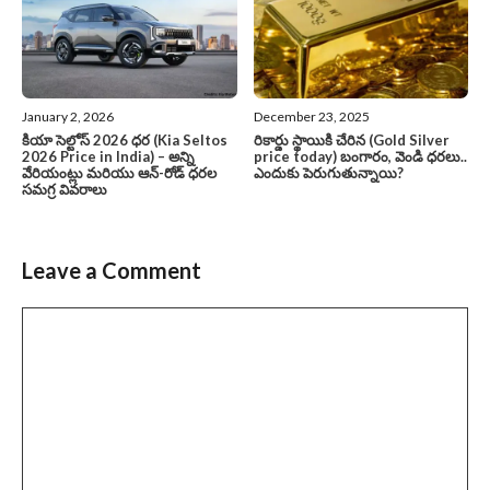
January 2, 2026
December 23, 2025
కియా సెల్టోస్ 2026 ధర (Kia Seltos
రికార్డు స్థాయికి చేరిన (Gold Silver
2026 Price in India) – అన్ని
price today) బంగారం, వెండి ధరలు..
వేరియంట్లు మరియు ఆన్-రోడ్ ధరల
ఎందుకు పెరుగుతున్నాయి?
సమగ్ర వివరాలు
Leave a Comment
Comment