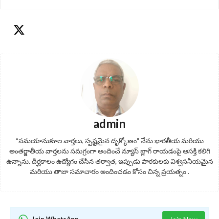
admin
“సమయానుకూల వార్తలు, స్పష్టమైన దృక్కోణం" నేను భారతీయ మరియు
అంతర్జాతీయ వార్తలను సమగ్రంగా అందించే న్యూస్ బ్లాగ్ రాయడంపై ఆసక్తి కలిగి
ఉన్నాను. దీర్ఘకాలం ఉద్యోగం చేసిన తర్వాత, ఇప్పుడు పాఠకులకు విశ్వసనీయమైన
మరియు తాజా సమాచారం అందించడం కోసం చిన్న ప్రయత్నం .