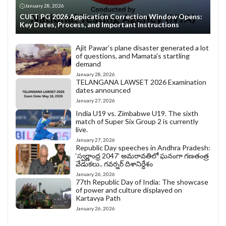
January 28, 2026
CUET PG 2026 Application Correction Window Opens:
Key Dates, Process, and Important Instructions
Ajit Pawar’s plane disaster generated a lot
of questions, and Mamata’s startling
demand
January 28, 2026
TELANGANA LAWSET 2026 Examination
dates announced
January 27, 2026
India U19 vs. Zimbabwe U19. The sixth
match of Super Six Group 2 is currently
live.
January 27, 2026
Republic Day speeches in Andhra Pradesh:
‘స్వర్ణాంధ్ర 2047’ అమరావతిలో ఘనంగా గణతంత్ర
వేడుకలు.. గవర్నర్ దిశానిర్దేశం
January 26, 2026
77th Republic Day of India: The showcase
of power and culture displayed on
Kartavya Path
January 26, 2026