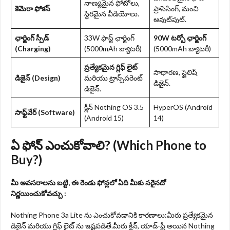
నాణ్యమైన ఫోటోలు,
కెమెరా ఫోకస్
ప్రాసెసింగ్, మంచి
స్థిరమైన వీడియోలు.
అవుట్‌పుట్.
ఛార్జింగ్ స్పీడ్
33W ఫాస్ట్ ఛార్జింగ్
90W టర్బో ఛార్జింగ్
(Charging)
(5000mAh బ్యాటరీ)
(5000mAh బ్యాటరీ)
ప్రత్యేకమైన గ్లిఫ్ లైట్
సాధారణ, స్టైలిష్
డిజైన్ (Design)
మరియు ట్రాన్స్‌పరెంట్
డిజైన్.
డిజైన్.
క్లీన్ Nothing OS 3.5
HyperOS (Android
సాఫ్ట్‌వేర్ (Software)
(Android 15)
14)
ఏ ఫోన్ ఎంచుకోవాలి? (Which Phone to
Buy?)
మీ అవసరాలను బట్టి, ఈ రెండు ఫోన్లలో ఏది మీకు సరైనదో
నిర్ణయించుకోవచ్చు :
Nothing Phone 3a Lite ను ఎంచుకోవడానికి కారణాలు:మీరు ప్రత్యేకమైన
డిజైన్ మరియు గ్లిఫ్ లైట్ ను ఇష్టపడితే.మీరు క్లీన్, యాడ్-ఫ్రీ అయిన Nothing