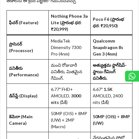
తేడాలను ఈ క్రింది పట్టికలో గమనించవచ్చు
Nothing Phone 3a
Poco F6 (ప్రారంభ
ఫీచర్ (Feature)
Lite (ప్రారంభ ధర:
ధర: ₹20,950)
₹20,999)
MediaTek
Qualcomm
ప్రాసెసర్
Dimensity 7300
Snapdragon 8s
(Processor)
Pro (4nm)
Gen 3 (4nm)
మంచి రోజువారీ
అత్యుత్తమ ఫ్లాగ్‌షిప్-
పనితీరు
పనితీరు, మితమైన
స్థాయి గేమింగ్
(Performance)
గేమింగ్.
పనితీరు.
6.77″ FHD+
6.67″
1.5K
డిస్‌ప్లే (Display)
AMOLED,
3000
AMOLED, 2400
nits
(పీక్)
nits (పీక్)
50MP (OIS) + 8MP
కెమెరా (Main
50MP (OIS)
+
8MP
(UW) + 2MP
Camera)
(UW)
(Macro)
వేగవంతమైన ఫోటో