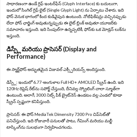
సాధారణంగా ఉండే గ్లిఫ్ ఇంటర్‌ఫేస్ (Glyph Interface) కు బదులుగా,
ఇందులో సింగిల్ గ్లిఫ్ లైట్ (Single Glyph Light) ను ఏర్పాటు చేశారు. ఇది
ఫోన్ వెనుక భాగంలో కింద కుడివైపున ఉంటుంది. నోటిఫికేషన్లు వచ్చినప్పుడు
లేదా ఫోన్ ఛార్జింగ్ అవుతున్నప్పుడు ఈ లైట్ బ్లింక్ అవుతూ యూజర్‌కు
సమాచారం ఇస్తుంది. ఇది సింపుల్‌గా ఉన్నప్పటికీ, ఫోన్‌కు ఒక మోడ్రన్ లుక్‌ను
ఇస్తుంది.
డిస్ప్లే మరియు ప్రాసెసర్ (Display and
Performance)
ఈ స్మార్ట్‌ఫోన్ అద్భుతమైన విజువల్ ఎక్స్పీరియన్స్ అందిస్తుంది.
డిస్ప్లే: ఇందులో 6.77-అంగుళాల Full HD+ AMOLED స్క్రీన్ ఉంది. ఇది
120Hz రిఫ్రెష్ రేట్‌ను సపోర్ట్ చేస్తుంది, దీనివల్ల స్క్రోలింగ్ చాలా స్మూత్‌గా
ఉంటుంది. అలాగే, 3000 నిట్స్ పీక్ బ్రైట్‌నెస్ ఉండటం వల్ల ఎండలో కూడా
స్క్రీన్ స్పష్టంగా కనిపిస్తుంది.
ప్రాసెసర్: ఈ ఫోన్ MediaTek Dimensity 7300 Pro చిప్‌సెట్‌తో
పనిచేస్తుంది. ఇది రోజువారీ పనులతో పాటు, గేమింగ్ మరియు మల్టీ
టాస్కింగ్‌ను సులభంగా నిర్వహించగలదు.