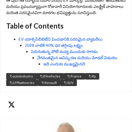
ఈ పురోగతి రెనాల్ట్‌ను యూరోపియన్ EV మార్కెట్లో ముందంజలో ఉంచుతుంది
మరియు ప్రపంచవ్యాప్తంగా రోజువారీ వినియోగదారులకు ఎలక్ట్రిక్ వాహనాలు
మరింత సరసమైనవిగా మారగల భవిష్యత్తును సూచిస్తుంది.
Table of Contents
EV యాక్సెసిబిలిటీని పెంచడానికి సరసమైన బ్యాటరీలు
2028 నాటికి 40% ధర తగ్గింపు లక్ష్యం
పెరుగుతున్న పోటీ మధ్య ముందుకు సాగడం
వేగవంతమైన ఆవిష్కరణ మరియు మోడల్ విడుదల
ఇది ఎందుకు ముఖ్యమైనది
autoindustry
EVvehicles
France
lfp
LFPbatteeries
Renault
SUV