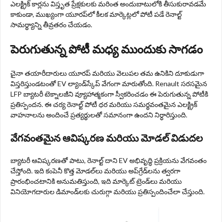
ఎలక్ట్రిక్ కార్లను విస్తృత ప్రేక్షకులకు మరింత అందుబాటులోకి తీసుకురావడమే
కాకుండా, ముఖ్యంగా యూరప్‌లో కీలక మార్కెట్లలో పోటీ పడే రెనాల్ట్
సామర్థ్యాన్ని తీవ్రతరం చేయడం.
పెరుగుతున్న పోటీ మధ్య ముందుకు సాగడం
చైనా తయారీదారులు యూరప్ మరియు వెలుపల తమ ఉనికిని దూకుడుగా
విస్తరిస్తుండటంతో EV ల్యాండ్‌స్కేప్ వేగంగా మారుతోంది. Renault సరసమైన
LFP బ్యాటరీ టెక్నాలజీని వ్యూహాత్మకంగా స్వీకరించడం ఈ పెరుగుతున్న పోటీకి
ప్రతిస్పందన. ఈ చర్య రెనాల్ట్ పోటీ ధర మరియు సమర్థవంతమైన ఎలక్ట్రిక్
వాహనాలను అందించే ప్రత్యర్థులతో సమానంగా ఉందని నిర్ధారిస్తుంది.
వేగవంతమైన ఆవిష్కరణ మరియు మోడల్ విడుదల
బ్యాటరీ ఆవిష్కరణతో పాటు, రెనాల్ట్ దాని EV అభివృద్ధి ప్రక్రియను వేగవంతం
చేస్తోంది. ఇది కంపెనీ కొత్త మోడల్‌లు మరియు అప్‌గ్రేడ్‌లను త్వరగా
ప్రారంభించటానికి అనుమతిస్తుంది, ఇది మార్కెట్ ట్రెండ్‌లు మరియు
వినియోగదారుల డిమాండ్‌లకు చురుగ్గా మరియు ప్రతిస్పందించేలా చేస్తుంది.