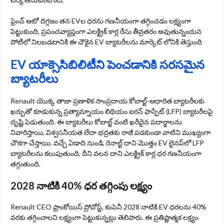
ఫ్రెంచ్ ఆటో దిగ్గజం తన EVల ధరను గణనీయంగా తగ్గించడం లక్ష్యంగా
పెట్టుకుంది, ప్రపంచవ్యాప్తంగా ఎలక్ట్రిక్ కార్ల రేసు తీవ్రతరం అవుతున్నందున
పోటీలో నిలబడటానికి ఈ చౌకైన EV బ్యాటరీలను మార్కెట్ లోనికి తెస్తుంది
EV యాక్సెసిబిలిటీని పెంచడానికి సరసమైన
బ్యాటరీలు
Renault యొక్క తాజా ప్రణాళిక సాంప్రదాయ కోబాల్ట్-ఆధారిత బ్యాటరీలకు
ఖర్చుతో కూడుకున్న ప్రత్యామ్నాయం లిథియం ఐరన్ ఫాస్ఫేట్ (LFP) బ్యాటరీలపై
దృష్టి పెడుతుంది. ఈ బ్యాటరీలు కోబాల్ట్ వంటి ఖరీదైన పదార్థాలను
నివారిస్తాయి, విశ్వసనీయత లేదా భద్రతకు రాజీ పడకుండా వాటిని ముఖ్యంగా
చౌకగా చేస్తాయి. వచ్చే ఏడాది నుండి, రెనాల్ట్ దాని మొత్తం EV లైనప్‌లో LFP
బ్యాటరీలను కలుపుతుంది, దీని వలన దాని ఎలక్ట్రిక్ కార్ల ధర గణనీయంగా
తగ్గుతుంది.
2028 నాటికి 40% ధర తగ్గింపు లక్ష్యం
Renault CEO ఫ్రాంకోయిస్ ప్రోవోస్ట్, కంపెనీ 2028 నాటికి EV ధరలను 40%
వరకు తగ్గించాలని లక్ష్యంగా పెట్టుకున్నట్లు తెలిపారు. ఈ ప్రతిష్టాత్మక లక్ష్యం