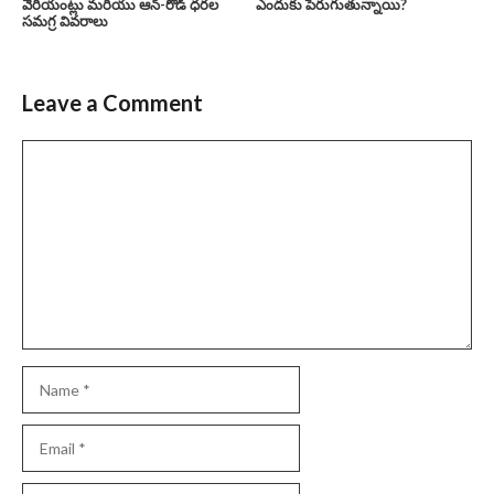
వేరియంట్లు మరియు ఆన్-రోడ్ ధరల
ఎందుకు పెరుగుతున్నాయి?
సమగ్ర వివరాలు
Leave a Comment
Comment
Name
Email
Website