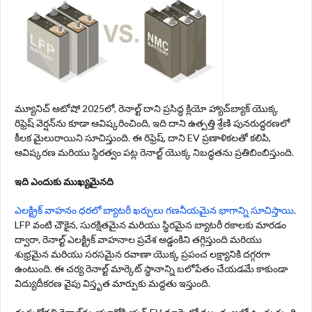
మ్యూనిచ్ ఆటోషో 2025లో, రెనాల్ట్ దాని ప్రసిద్ధ క్లియో హ్యాచ్‌బ్యాక్ యొక్క
రిఫ్రెష్ వెర్షన్‌ను కూడా ఆవిష్కరించింది, ఇది దాని ఉత్పత్తి శ్రేణి పునరుద్ధరణలో
కీలక మైలురాయిని సూచిస్తుంది. ఈ రిఫ్రెష్, దాని EV ప్రణాళికలతో కలిపి,
ఆవిష్కరణ మరియు స్థిరత్వం పట్ల రెనాల్ట్ యొక్క నిబద్ధతను ప్రతిబింబిస్తుంది.
ఇది ఎందుకు ముఖ్యమైనది
ఎలక్ట్రిక్ వాహనం ధరలో బ్యాటరీ ఖర్చులు గణనీయమైన భాగాన్ని సూచిస్తాయి
.
LFP వంటి చౌకైన, సురక్షితమైన మరియు స్థిరమైన బ్యాటరీ రకాలకు మారడం
ద్వారా, రెనాల్ట్ ఎలక్ట్రిక్ వాహనాల ప్రవేశ అడ్డంకిని తగ్గిస్తుంది మరియు
శుభ్రమైన మరియు సరసమైన రవాణా యొక్క ప్రపంచ లక్ష్యానికి దగ్గరగా
ఉంటుంది. ఈ చర్య రెనాల్ట్ మార్కెట్ స్థానాన్ని బలోపేతం చేయడమే కాకుండా
విద్యుదీకరణ వైపు విస్తృత మార్పుకు మద్దతు ఇస్తుంది.