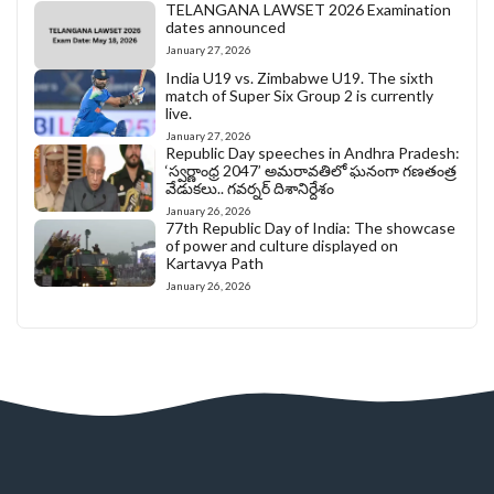
TELANGANA LAWSET 2026 Examination
dates announced
January 27, 2026
India U19 vs. Zimbabwe U19. The sixth
match of Super Six Group 2 is currently
live.
January 27, 2026
Republic Day speeches in Andhra Pradesh:
‘స్వర్ణాంధ్ర 2047’ అమరావతిలో ఘనంగా గణతంత్ర
వేడుకలు.. గవర్నర్ దిశానిర్దేశం
January 26, 2026
77th Republic Day of India: The showcase
of power and culture displayed on
Kartavya Path
January 26, 2026