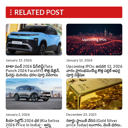
RELATED POST
January 13, 2026
January 12, 2026
టాటా పంచ్ 2026 ఫేస్‌లిఫ్ట్(Tata
Upcoming IPOs: జనవరి 12, 2026
Punch 2026 Facelift): కొత్త డిజైన్,
వారం ప్రారంభమయ్యే కొత్త పబ్లిక్ ఆఫర్ల
ఫీచర్లు మరియు ధరల పూర్తి వివరాలు
పూర్తి విశ్లేషణ
January 2, 2026
December 23, 2025
కియా సెల్టోస్ 2026 ధర (Kia Seltos
రికార్డు స్థాయికి చేరిన (Gold Silver
2026 Price in India) – అన్ని
price today) బంగారం, వెండి ధరలు..