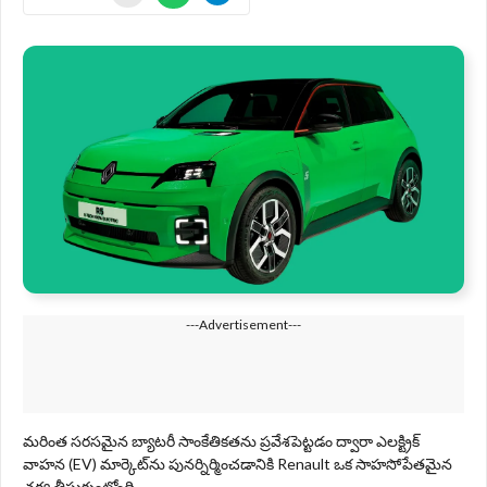
---Advertisement---
మరింత సరసమైన బ్యాటరీ సాంకేతికతను ప్రవేశపెట్టడం ద్వారా ఎలక్ట్రిక్
వాహన (EV) మార్కెట్‌ను పునర్నిర్మించడానికి Renault ఒక సాహసోపేతమైన
చర్య తీసుకుంటోంది.