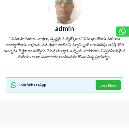
admin
“సమయానుకూల వార్తలు, స్పష్టమైన దృక్కోణం" నేను భారతీయ మరియు
అంతర్జాతీయ వార్తలను సమగ్రంగా అందించే న్యూస్ బ్లాగ్ రాయడంపై ఆసక్తి కలిగి
ఉన్నాను. దీర్ఘకాలం ఉద్యోగం చేసిన తర్వాత, ఇప్పుడు పాఠకులకు విశ్వసనీయమైన
మరియు తాజా సమాచారం అందించడం కోసం చిన్న ప్రయత్నం .
Join WhatsApp
Join Now