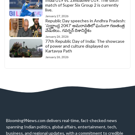
India U19 vs. Zimbabwe U19. The sixth
match of Super Six Group 2 is currently
live.
January 27, 2026
Republic Day speeches in Andhra Pradesh:
‘స్వర్ణాంధ్ర 2047’ అమరావతిలో ఘనంగా గణతంత్ర
వేడుకలు.. గవర్నర్ దిశానిర్దేశం
January 26, 2026
77th Republic Day of India: The showcase
of power and culture displayed on
Kartavya Path
January 26, 2026
Blooming9News.com delivers real-time, fact-checked news
spanning Indian politics, global affairs, entertainment, tech,
business, and regional updates, with a commitment to credible