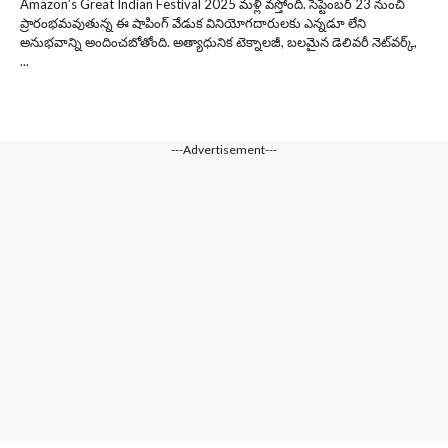
Amazon’s Great Indian Festival 2025 మళ్లీ వస్తోంది. సెప్టెంబర్ 23 నుంచి
ప్రారంభమవుతున్న ఈ షాపింగ్ వేడుక వినియోగదారులకు ఎన్నడూ లేని
అనుభవాన్ని అందించబోతోంది. అత్యాధునిక టెక్నాలజీ, బలమైన డెలివరీ నెట్‌వర్క్,
...
---Advertisement---