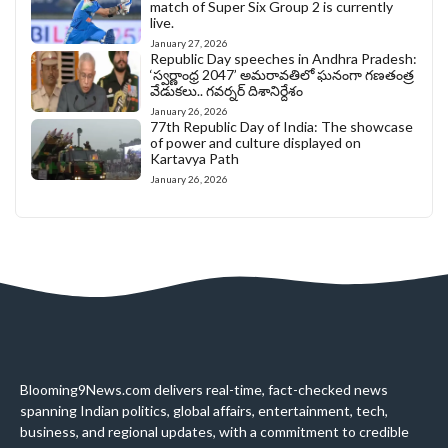
match of Super Six Group 2 is currently
live.
January 27, 2026
Republic Day speeches in Andhra Pradesh:
‘స్వర్ణాంధ్ర 2047’ అమరావతిలో ఘనంగా గణతంత్ర
వేడుకలు.. గవర్నర్ దిశానిర్దేశం
January 26, 2026
77th Republic Day of India: The showcase
of power and culture displayed on
Kartavya Path
January 26, 2026
Blooming9News.com delivers real-time, fact-checked news
spanning Indian politics, global affairs, entertainment, tech,
business, and regional updates, with a commitment to credible