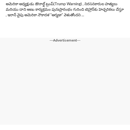
అమెరికా అధ్యక్షుడు డొనాల్డ్ ట్రంప్(Trump Warning) , నిరసనకారుల హత్యలు
మరియు దాని అణు కార్యక్రమం పునఃప్రారంభం గురించి టెహ్రాన్‌కు హెచ్చరికలు చేస్తూ
, ఇరాన్ వైపు అమెరికా నౌకాదళ “ఆర్మడా” వెళుతోందని ...
---Advertisement---