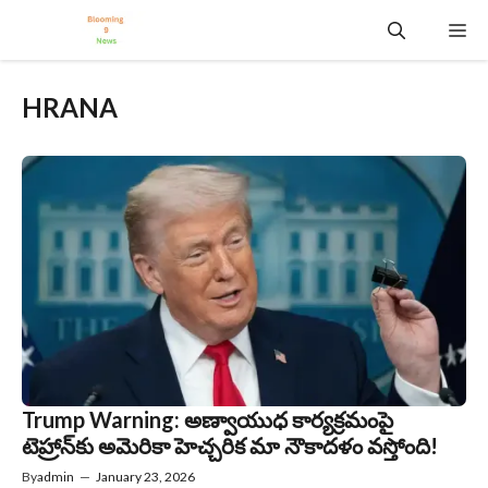
Skip
Me
to
content
HRANA
Trump Warning: అణ్వాయుధ కార్యక్రమంపై
టెహ్రాన్‌కు అమెరికా హెచ్చరిక మా నౌకాదళం వస్తోంది!
By
admin
—
January 23, 2026