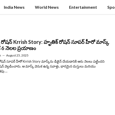
India News
World News
Entertainment
Spo
్ రోషన్ Krrish Story: హృతిక్ రోషన్ సూపర్ హీరో మాస్క్
క 6 నెలల ప్రయాణం
n
—
August 25, 2025
ోషన్ సూపర్ హీరో Krrish Story మాస్క్‌ను డిజైన్ చేయడానికి ఆరు నెలలు పట్టిందని
ోషన్ వెల్లడించారు. ఆ మాస్క్ వెనుక ఉన్న సవాళ్లు, భారమైన దుస్తులు మరియు
పు ...