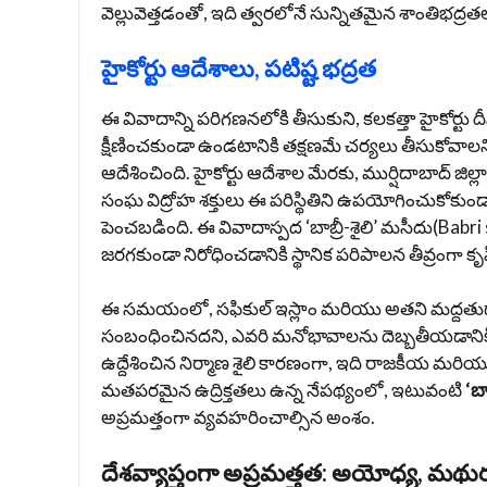
వెల్లువెత్తడంతో, ఇది త్వరలోనే సున్నితమైన శాంతిభద్
హైకోర్టు ఆదేశాలు, పటిష్ట భద్రత
ఈ వివాదాన్ని పరిగణనలోకి తీసుకుని, కలకత్తా హైకోర్టు 
క్షీణించకుండా ఉండటానికి తక్షణమే చర్యలు తీసుకోవాలని
ఆదేశించింది. హైకోర్టు ఆదేశాల మేరకు, ముర్షిదాబాద్
సంఘ విద్రోహ శక్తులు ఈ పరిస్థితిని ఉపయోగించుకోకుండ
పెంచబడింది. ఈ వివాదాస్పద ‘బాబ్రీ-శైలి’ మసీదు(Babri
జరగకుండా నిరోధించడానికి స్థానిక పరిపాలన తీవ్రంగా కృషి
ఈ సమయంలో, సఫికుల్ ఇస్లాం మరియు అతని మద్దత
సంబంధించినదని, ఎవరి మనోభావాలను దెబ్బతీయడానికి ఉద
ఉద్దేశించిన నిర్మాణ శైలి కారణంగా, ఇది రాజకీయ మరియ
మతపరమైన ఉద్రిక్తతలు ఉన్న నేపథ్యంలో, ఇటువంటి
‘బా
అప్రమత్తంగా వ్యవహరించాల్సిన అంశం.
దేశవ్యాప్తంగా అప్రమత్తత: అయోధ్య, మథ