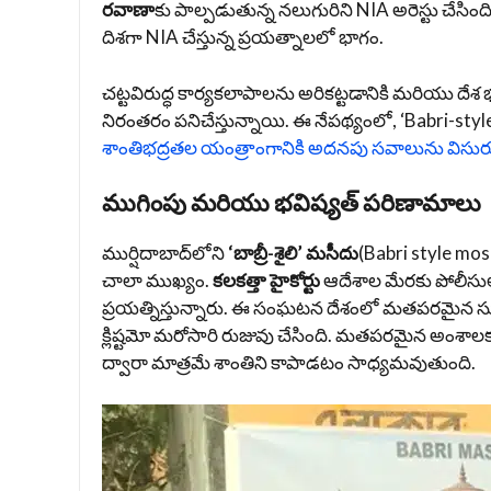
రవాణా
కు పాల్పడుతున్న నలుగురిని NIA అరెస్టు చేసింద
దిశగా NIA చేస్తున్న ప్రయత్నాలలో భాగం.
చట్టవిరుద్ధ కార్యకలాపాలను అరికట్టడానికి మరియు దేశ భద
నిరంతరం పనిచేస్తున్నాయి. ఈ నేపథ్యంలో,
‘Babri-styl
శాంతిభద్రతల యంత్రాంగానికి అదనపు సవాలును విసుర
ముగింపు మరియు భవిష్యత్ పరిణామాలు
ముర్షిదాబాద్‌లోని
‘బాబ్రీ-శైలి’ మసీదు
(Babri style mos
చాలా ముఖ్యం.
కలకత్తా హైకోర్టు
ఆదేశాల మేరకు పోలీసులు
ప్రయత్నిస్తున్నారు. ఈ సంఘటన దేశంలో మతపరమైన స
క్లిష్టమో మరోసారి రుజువు చేసింది. మతపరమైన అంశా
ద్వారా మాత్రమే శాంతిని కాపాడటం సాధ్యమవుతుంది.