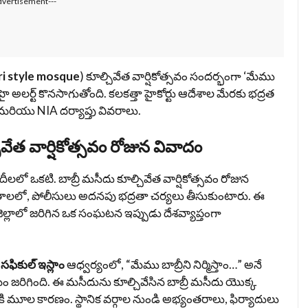
dvertisement---
ri style mosque
) కూల్చివేత వార్షికోత్సవం సందర్భంగా ‘మేము
ై హై అలర్ట్ కొనసాగుతోంది. కలకత్తా హైకోర్టు ఆదేశాల మేరకు భద్రత
రియు NIA దర్యాప్తు వివరాలు.
ివేత వార్షికోత్సవం రోజున వివాదం
ీలలో ఒకటి. బాబ్రీ మసీదు కూల్చివేత వార్షికోత్సవం రోజున
ంతాలలో, పోలీసులు అదనపు భద్రతా చర్యలు తీసుకుంటారు. ఈ
 జిల్లాలో జరిగిన ఒక సంఘటన ఇప్పుడు దేశవ్యాప్తంగా
న
సఫికుల్ ఇస్లాం
ఆధ్వర్యంలో, “మేము బాబ్రీని నిర్మిస్తాం…” అనే
రమం జరిగింది. ఈ మసీదును కూల్చివేసిన బాబ్రీ మసీదు యొక్క
నికి మూల కారణం. స్థానిక వర్గాల నుండి అభ్యంతరాలు, ఫిర్యాదులు