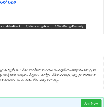
రలలో నిఘా
rshidabadAlert
NIAInvestigation
WestBengalSecurity
్టమైన దృక్కోణం" నేను భారతీయ మరియు అంతర్జాతీయ వార్తలను సమగ్రంగా
ై ఆసక్తి కలిగి ఉన్నాను. దీర్ఘకాలం ఉద్యోగం చేసిన తర్వాత, ఇప్పుడు పాఠకులకు
సమాచారం అందించడం కోసం చిన్న ప్రయత్నం .
Join Now