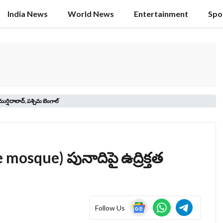
India News
World News
Entertainment
Spo
ర్షిదాబాద్‌, పశ్చిమ బెంగాల్‌
e mosque) పునాదిపై ఉద్రిక్తత
Follow Us