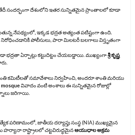
తేదీ సందర్భంగా దేశంలోని ఇతర సున్నితమైన ప్రాంతాలలో కూడా
ున్న నేపథ్యంలో, ఇక్కడ భద్రత అత్యంత పటిష్టంగా ఉంది.
ధించడానికి పోలీసులు, పారా మిలటరీ బలగాలు విస్తృతంగా
 భద్రతా ఏర్పాట్లు కట్టుదిట్టం చేయబడ్డాయి. ముఖ్యంగా
శ్రీ కృష్ణ
శారు.
ి కమిటీలతో సమావేశాలు నిర్వహించి, అందరూ శాంతి మరియు
e mosque
వివాదం వంటి అంశాలు ఈ సున్నితమైన రోజుల్లో
్నాలు జరిగాయి.
త్యేక పరిణామంలో, జాతీయ దర్యాప్తు సంస్థ (NIA) ముఖ్యమైన
ు హర్యానా రాష్ట్రాలలో చట్టవిరుద్ధమైన
ఆయుధాల అక్రమ