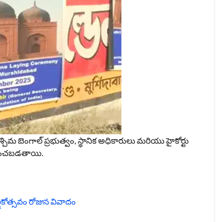
చిమ బెంగాల్ ప్రభుత్వం, స్థానిక అధికారులు మరియు హైకోర్టు
మనించబడతాయి.
్షికోత్సవం రోజున వివాదం