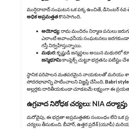
ముర్షిదాబాద్ సంఘటన ఒక పక్క ఉంచితే, డిసెంబర్ 6వ 
అధిక అప్రమత్తత
కొనసాగింది.
అయోధ్య:
రామ మందిరం నిర్మాణ పనులు జరుగుత
ఎలాంటి అవాంఛనీయ సంఘటనలు జరగకుండా నిరో
గస్తీ నిర్వహిస్తున్నాయి.
మథుర:
కృష్ణుడి జన్మస్థలం అయిన మథురలో కూడా
జన్మభూమి
కాంప్లెక్స్ చుట్టూ భద్రతను పటిష్టం చే
స్థానిక పరిపాలన మతపరమైన నాయకులతో మరియు శాంత
సోదరభావాన్ని పాటించాలని విజ్ఞప్తి చేసింది.
Babri styl
అల్లర్లకు దారితీయకుండా చూడటమే లక్ష్యంగా ఈ ప్రయత
ఉగ్రవాద నిరోధక చర్యలు: NIA దర్యాప్తు
మరోవైపు, ఈ భద్రతా అప్రమత్తతకు సంబంధం లేని ఒక ప్ర
చర్యలు తీసుకుంది. బీహార్, ఉత్తర ప్రదేశ్ (యూపీ) మరియ