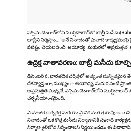
---A
పశ్చిమ బెంగాల్‌లోని ముర్షిదాబాద్‌లో బాబ్రీ మసీదు(
Bab
బాబ్రీని నిర్మిస్తాం…’ అనే నినాదంతో పునాది కార్యక్రమంప
పటిష్టం చేయబడింది. అయోధ్య, మథురలో అప్రమత్తత, మ
ఉద్రిక్త వాతావరణం: బాబ్రీ మసీదు కూల్చ
డిసెంబర్ 6, భారతదేశ చరిత్రలో అత్యంత సున్నితమైన తేద
దేశవ్యాప్తంగా, ముఖ్యంగా అయోధ్య, మథుర వంటి ప్రా
అప్రమత్తత మధ్యనే, పశ్చిమ బెంగాల్‌లోని ముర్షిదాబాద్
చర్చనీయాంశమైంది.
సామాజిక కార్యకర్త మరియు స్థానిక మత గురువు అయి
నినాదంతో ఒక కొత్త మసీదు నిర్మాణానికి పునాది కార్యక్
నిర్మాణ శైలిలోనే నిర్మించాలని నిర్ణయించడం ఈ వివాదా