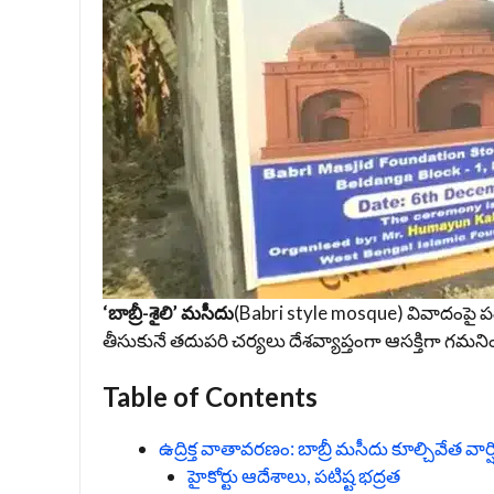
‘బాబ్రీ-శైలి’ మసీదు
(Babri style mosque) వివాదంపై పశ్
తీసుకునే తదుపరి చర్యలు దేశవ్యాప్తంగా ఆసక్తిగా గ
Table of Contents
ఉద్రిక్త వాతావరణం: బాబ్రీ మసీదు కూల్చివేత వార
హైకోర్టు ఆదేశాలు, పటిష్ట భద్రత