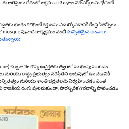
ి. ఈ అరెస్టులు దేశంలో అక్రమ ఆయుధాల నెట్‌వర్క్‌లను ఛేదించే
్రతకు భంగం కలిగించే శక్తులను ఎదుర్కోవడానికి కేంద్ర ఏజెన్సీలు
e’ mosque పునాది కార్యక్రమం వంటి
సున్నితమైన అంశాలు
ుతున్నాయి.
que) చుట్టూ నెలకొన్న ఉద్రిక్తతకు త్వరలో ముగింపు పలకడం
 మరియు రాష్ట్ర ప్రభుత్వం పరిస్థితిని అదుపులో ఉంచడానికి
ున్నితత్వం మరియు శాంతి భద్రతలను నిర్వహించడం ఎంత
లకు రాజకీయ రంగు పులమకుండా, పారస్పరిక గౌరవాన్ని పాటించడం