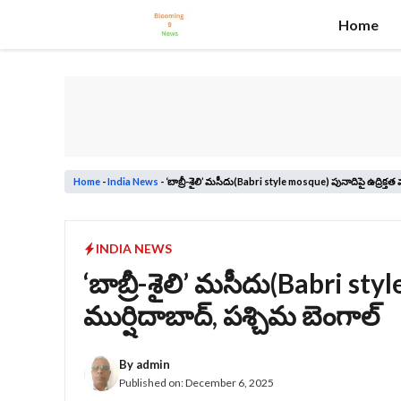
Skip
Home
to
content
Home
-
India News
-
‘బాబ్రీ-శైలి’ మసీదు(Babri style mosque) పునాదిపై ఉద్రిక్తత ము
INDIA NEWS
‘బాబ్రీ-శైలి’ మసీదు(Babri styl
ముర్షిదాబాద్‌, పశ్చిమ బెంగాల్‌
By
admin
Published on:
December 6, 2025