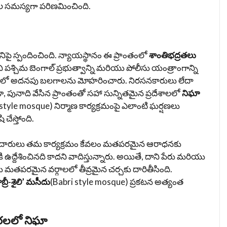
రతల సమస్యగా పరిణమించింది.
దీనిపై స్పందించింది. న్యాయస్థానం ఈ ప్రాంతంలో
శాంతిభద్రతలు
 పశ్చిమ బెంగాల్ ప్రభుత్వాన్ని మరియు పోలీసు యంత్రాంగాన్ని
 జిల్లాలో అదనపు బలగాలను మోహరించారు. నిరసనకారులు లేదా
ా, పునాది వేసిన ప్రాంతంతో సహా సున్నితమైన ప్రదేశాలలో
నిఘా
 style mosque) నిర్మాణ కార్యక్రమంపై ఎలాంటి ఘర్షణలు
 చేస్తోంది.
ుదారులు తమ కార్యక్రమం కేవలం మతపరమైన ఆరాధనకు
్దేశించినది కాదని వాదిస్తున్నారు. అయితే, దాని పేరు మరియు
ు మతపరమైన వర్గాలలో తీవ్రమైన చర్చకు దారితీసింది.
బ్రీ-శైలి’ మసీదు
(Babri style mosque) ప్రకటన అత్యంత
ురలలో నిఘా