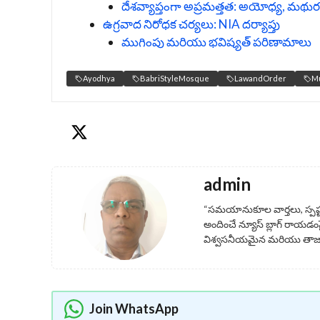
దేశవ్యాప్తంగా అప్రమత్తత: అయోధ్య, మథు
ఉగ్రవాద నిరోధక చర్యలు: NIA దర్యాప్తు
ముగింపు మరియు భవిష్యత్ పరిణామాలు
Ayodhya
BabriStyleMosque
LawandOrder
Mu
admin
“సమయానుకూల వార్తలు, స్పష
అందించే న్యూస్ బ్లాగ్ రాయడంప
విశ్వసనీయమైన మరియు తాజా 
Join WhatsApp