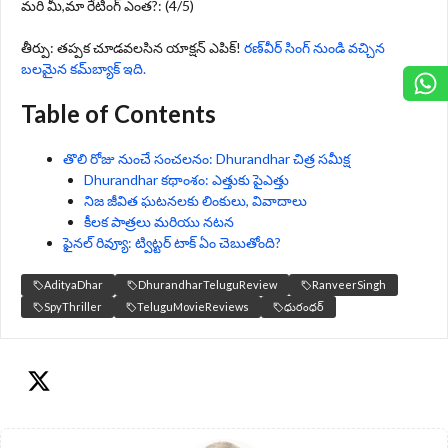
మరి మీ,మా రేటింగ్ ఎంత?: (4/5)
తీర్పు: తప్పక చూడవలసిన యాక్షన్ ఎపిక్!
రణ్‌వీర్ సింగ్ నుండి వచ్చిన
బలమైన కమ్‌బ్యాక్ ఇది.
Table of Contents
తొలి రోజు నుంచే సంచలనం: Dhurandhar చిత్ర సమీక్ష
Dhurandhar కథాంశం: ఎత్తుకు పైఎత్తు
నిజ జీవిత ఘటనలకు లింకులు, వివాదాలు
కీలక పాత్రలు మరియు నటన
ఫైనల్ రివ్యూ: ట్విట్టర్ టాక్ ఏం చెబుతోంది?
AdityaDhar
DhurandharTeluguReview
RanveerSingh
SpyThriller
TeluguMovieReviews
ధురంధర్