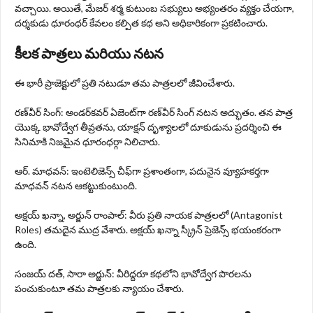
వచ్చాయి. అయితే, మేజర్ శర్మ కుటుంబ సభ్యులు అభ్యంతరం వ్యక్తం చేయగా,
దర్శకుడు ధూరంధర్ కేవలం కల్పిత కథ అని అధికారికంగా ప్రకటించారు.
కీలక పాత్రలు మరియు నటన
ఈ భారీ ప్రాజెక్టులో ప్రతి నటుడూ తమ పాత్రలలో జీవించేశారు.
రణ్‌వీర్ సింగ్: అండర్‌కవర్ ఏజెంట్‌గా రణ్‌వీర్ సింగ్ నటన అద్భుతం. తన పాత్ర
యొక్క భావోద్వేగ తీవ్రతను, యాక్షన్ దృశ్యాలలో దూకుడును ప్రదర్శించి ఈ
సినిమాకి నిజమైన ధూరంధర్గా నిలిచారు.
ఆర్‌. మాధవన్: ఇంటెలిజెన్స్ చీఫ్‌గా ప్రశాంతంగా, పదునైన వ్యూహకర్తగా
మాధవన్ నటన ఆకట్టుకుంటుంది.
అక్షయ్ ఖన్నా, అర్జున్ రాంపాల్: వీరు ప్రతి నాయక పాత్రలలో (Antagonist
Roles) తమదైన ముద్ర వేశారు. అక్షయ్ ఖన్నా స్క్రీన్ ప్రెజెన్స్ భయంకరంగా
ఉంది.
సంజయ్ దత్, సారా అర్జున్: వీరిద్దరూ కథలోని భావోద్వేగ పొరలను
పంచుకుంటూ తమ పాత్రలకు న్యాయం చేశారు.