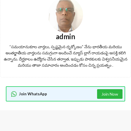
admin
“సమయానుకూల వార్తలు, స్పష్టమైన దృక్కోణం" నేను భారతీయ మరియు
అంతర్జాతీయ వార్తలను సమగ్రంగా అందించే న్యూస్ బ్లాగ్ రాయడంపై ఆసక్తి కలిగి
ఉన్నాను. దీర్ఘకాలం ఉద్యోగం చేసిన తర్వాత, ఇప్పుడు పాఠకులకు విశ్వసనీయమైన
మరియు తాజా సమాచారం అందించడం కోసం చిన్న ప్రయత్నం .
Join WhatsApp
Join Now