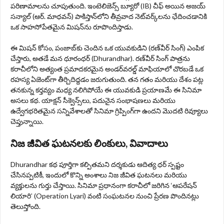
పరిణామాలను చూపుతుంది. ఇంటెలిజెన్స్ బ్యూరో (IB) చీఫ్ అయిన అజయ్
సన్యాల్ (ఆర్‌. మాధవన్) పాకిస్తాన్‌లోని తీవ్రవాద నెట్‌వర్క్‌లను ఛేదించడానికి
ఒక సాహసోపేతమైన మిషన్‌ను రూపొందిస్తాడు.
ఈ మిషన్ కోసం, పంజాబ్‌కు చెందిన ఒక యువకుడిని (రణ్‌వీర్ సింగ్) ఎంపిక
చేస్తారు, అతడే మన ధూరంధర్ (Dhurandhar). రణ్‌వీర్ సింగ్ పాత్రను
కరాచీలోని అత్యంత ప్రమాదకరమైన అండర్‌వరల్డ్ మాఫియాలో చొరబడే ఒక
రహస్య ఏజెంట్‌గా తీర్చిదిద్దడం జరుగుతుంది. తన గతం మరియు దేశం పట్ల
తనకున్న కర్తవ్యం మధ్య నలిగిపోయే ఈ యువకుడి ప్రయాణమే ఈ సినిమా
అసలు కథ. యాక్షన్ సీక్వెన్స్‌లు, పదునైన సంభాషణలు మరియు
ఉద్వేగభరితమైన సన్నివేశాలతో సినిమా గ్రిప్పింగ్‌గా ఉందని మొదటి రివ్యూలు
చెప్తున్నాయి.
నిజ జీవిత ఘటనలకు లింకులు, వివాదాలు
Dhurandhar కథ పూర్తిగా కల్పితమని దర్శకుడు ఆదిత్య ధర్ స్పష్టం
చేసినప్పటికీ, ఇందులో కొన్ని అంశాలు నిజ జీవిత ఘటనలు మరియు
వ్యక్తులను గుర్తు చేస్తాయి. సినిమా ప్రధానంగా కరాచీలో జరిగిన ‘ఆపరేషన్
లియారి’ (Operation Lyari) వంటి సంఘటనల నుంచి ప్రేరణ పొందినట్లు
తెలుస్తోంది.