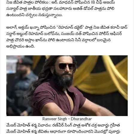
నిజ జీవిత పాత్రల పోలికలు : ఆర్‌. మాధవన్ పోషించిన IB చీఫ్ అజయ్
సన్యాల్ పాత్ర జాతీయ భద్రతా సలహాదారు అజిత్ డోవల్ పాత్రను పోలి
ఉంటుందని చర్చలు నడుస్తున్నాయి.
అలాగే, అక్షయ్ ఖన్నా పోషించిన “రెహమాన్ డకైట్” పాత్ర నిజ జీవిత కరాచీ డాన్
సర్దార్ అబ్దుల్ రెహమాన్ బలోచ్‌ను, సంజయ్ దత్ పోషించిన పోలీస్ ఆఫీసర్
పాత్ర చౌదరి అస్లాం ఖాన్‌ను పోలి ఉంటాయని సినీ వర్గాలలో బలమైన
అభిప్రాయం ఉంది.
Ranveer Singh – Dhurandhar
మేజర్ మోహిత్ శర్మ వివాదం: రణ్‌వీర్ సింగ్ పాత్ర అశోక చక్ర అవార్డు గ్రహీత
మేజర్ మోహిత్ శర్మ జీవితం ఆధారంగా రూపొందించారని మొదట్లో పుకార్లు