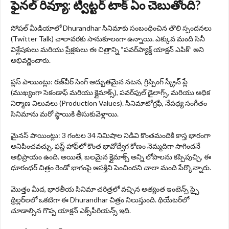
ఫైనల్ రివ్యూ: ట్విట్టర్ టాక్ ఏం చెబుతోంది?
సోషల్ మీడియాలో Dhurandhar సినిమాకు సంబంధించిన తొలి స్పందనలు
(Twitter Talk) చాలావరకు సానుకూలంగా ఉన్నాయి. ఎక్కువ మంది సినీ
విశ్లేషకులు మరియు ప్రేక్షకులు ఈ చిత్రాన్ని “పవర్‌ప్యాక్డ్ యాక్షన్ ఎపిక్” అని
అభివర్ణించారు.
ప్లస్ పాయింట్లు: రణ్‌వీర్ సింగ్ అద్భుతమైన నటన, గ్రిప్పింగ్ స్క్రీన్ ప్లే
(ముఖ్యంగా సెకండాఫ్ మరియు క్లైమాక్స్), పవర్‌ఫుల్ డైలాగ్స్, మరియు అధిక
నిర్మాణ విలువలు (Production Values). సినిమాటోగ్రఫీ, నేపథ్య సంగీతం
సినిమాను మరో స్థాయికి తీసుకువెళ్లాయి.
మైనస్ పాయింట్లు: 3 గంటల 34 నిమిషాల నిడివి కొంతమందికి కాస్త భారంగా
అనిపించవచ్చు. ఫస్ట్ హాఫ్‌లో కొంత భావోద్వేగ కోణం నెమ్మదిగా సాగిందనే
అభిప్రాయం ఉంది. అయితే, బలమైన క్లైమాక్స్ అన్ని లోపాలను కప్పిపుచ్చి, ఈ
ధూరంధర్ చిత్రం రెండో భాగంపై ఆసక్తిని పెంచిందని చాలా మంది పేర్కొన్నారు.
మొత్తం మీద, భారతీయ సినిమా చరిత్రలో వచ్చిన అత్యంత ఇంటెన్స్ స్పై
థ్రిల్లర్‌లలో ఒకటిగా ఈ Dhurandhar చిత్రం నిలుస్తుంది. థియేటర్‌లో
చూడాల్సిన గొప్ప యాక్షన్ ఎక్స్‌పీరియన్స్ ఇది.