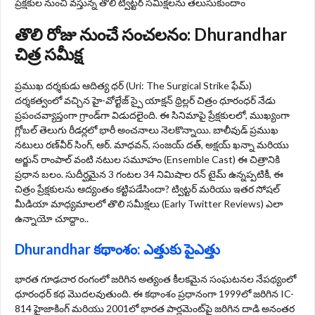
ప్రేక్షకుల నుంచి వస్తున్న తొలి ట్విట్టర్ సమీక్షలను తెలుసుకుందాం
తొలి రోజు నుంచే సంచలనం: Dhurandhar
చిత్ర సమీక్ష
ప్రముఖ దర్శకుడు ఆదిత్య ధర్ (Uri: The Surgical Strike ఫేమ్)
దర్శకత్వంలో వచ్చిన హై-వోల్టేజ్ స్పై యాక్షన్ థ్రిల్లర్ చిత్రం ధూరంధర్ నేడు
ప్రపంచవ్యాప్తంగా గ్రాండ్‌గా విడుదలైంది. ఈ సినిమాపై ప్రేక్షకులలో, ముఖ్యంగా
గ్లోబల్ తెలుగు రీడర్లలో భారీ అంచనాలు నెలకొన్నాయి. బాలీవుడ్ ప్రముఖ
నటులు రణ్‌వీర్ సింగ్, ఆర్‌. మాధవన్, సంజయ్ దత్, అక్షయ్ ఖన్నా మరియు
అర్జున్ రాంపాల్ వంటి నటుల సమూహం (Ensemble Cast) ఈ చిత్రానికి
ప్రధాన బలం. సుదీర్ఘమైన 3 గంటల 34 నిమిషాల రన్ టైమ్ ఉన్నప్పటికీ, ఈ
చిత్రం ప్రేక్షకులను ఆద్యంతం కట్టిపడేసిందా? ట్విట్టర్ మరియు ఇతర సోషల్
మీడియా మాధ్యమాలలో తొలి సమీక్షలు (Early Twitter Reviews) ఎలా
ఉన్నాయో చూద్దాం..
Dhurandhar కథాంశం: ఎత్తుకు పైఎత్తు
భారత గూఢచార రంగంలో జరిగిన అత్యంత కీలకమైన సంఘటనల నేపథ్యంలో
ధూరంధర్ కథ మొదలవుతుంది. ఈ కథాంశం ప్రధానంగా 1999లో జరిగిన IC-
814 హైజాకింగ్ మరియు 2001లో భారత పార్లమెంట్‌పై జరిగిన దాడి అనంతర