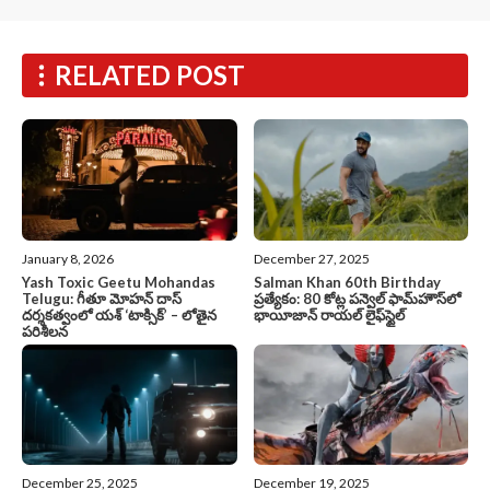
RELATED POST
January 8, 2026
December 27, 2025
Yash Toxic Geetu Mohandas
Salman Khan 60th Birthday
Telugu: గీతూ మోహన్ దాస్
ప్రత్యేకం: 80 కోట్ల పన్వెల్ ఫామ్‌హౌస్‌లో
దర్శకత్వంలో యశ్ ‘టాక్సిక్’ – లోతైన
భాయీజాన్ రాయల్ లైఫ్‌స్టైల్
పరిశీలన
December 25, 2025
December 19, 2025