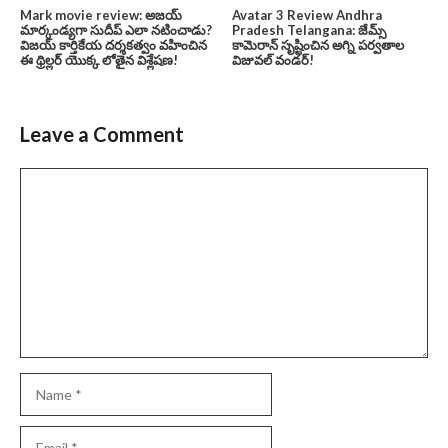
Mark movie review: అజయ్
Avatar 3 Review Andhra
మార్కండ్యగా సుదీప్ ఎలా నటించాడు?
Pradesh Telangana: జేమ్స్
విజయ్ కార్తికేయ దర్శకత్వం వహించిన
కామెరాన్ సృష్టించిన అగ్ని పర్వతాల
ఈ థ్రిల్లర్ యొక్క లోతైన విశ్లేషణ!
విజువల్ వండర్!
Leave a Comment
Comment
Name
Email