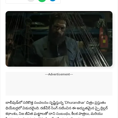
---Advertisement---
బాలీవుడ్‌లో సరికొత్త సంచలనం సృష్టిస్తున్న ‘Dhurandhar’ చిత్రం ప్రస్తుతం
థియేటర్లలో విడుదలైంది. రణ్‌వీర్ సింగ్ నటించిన ఈ అద్భుతమైన స్పై థ్రిల్లర్
కథాంశం, నిజ జీవిత ఘట్టాలతో దాని సంబంధం, కీలక పాత్రలు, మరియు