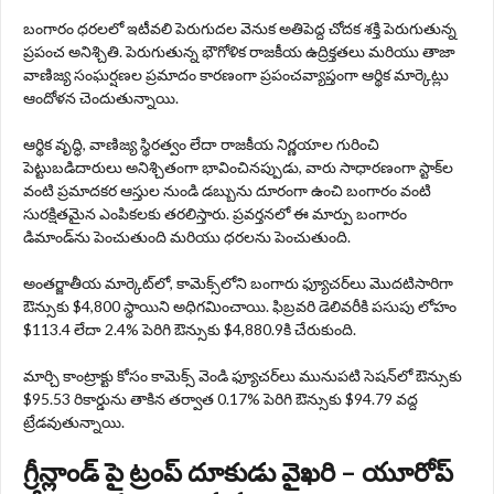
బంగారం ధరలలో ఇటీవలి పెరుగుదల వెనుక అతిపెద్ద చోదక శక్తి పెరుగుతున్న
ప్రపంచ అనిశ్చితి. పెరుగుతున్న భౌగోళిక రాజకీయ ఉద్రిక్తతలు మరియు తాజా
వాణిజ్య సంఘర్షణల ప్రమాదం కారణంగా ప్రపంచవ్యాప్తంగా ఆర్థిక మార్కెట్లు
ఆందోళన చెందుతున్నాయి.
ఆర్థిక వృద్ధి, వాణిజ్య స్థిరత్వం లేదా రాజకీయ నిర్ణయాల గురించి
పెట్టుబడిదారులు అనిశ్చితంగా భావించినప్పుడు, వారు సాధారణంగా స్టాక్‌ల
వంటి ప్రమాదకర ఆస్తుల నుండి డబ్బును దూరంగా ఉంచి బంగారం వంటి
సురక్షితమైన ఎంపికలకు తరలిస్తారు. ప్రవర్తనలో ఈ మార్పు బంగారం
డిమాండ్‌ను పెంచుతుంది మరియు ధరలను పెంచుతుంది.
అంతర్జాతీయ మార్కెట్‌లో, కామెక్స్‌లోని బంగారు ఫ్యూచర్‌లు మొదటిసారిగా
ఔన్సుకు $4,800 స్థాయిని అధిగమించాయి. ఫిబ్రవరి డెలివరీకి పసుపు లోహం
$113.4 లేదా 2.4% పెరిగి ఔన్సుకు $4,880.9కి చేరుకుంది.
మార్చి కాంట్రాక్టు కోసం కామెక్స్ వెండి ఫ్యూచర్‌లు మునుపటి సెషన్‌లో ఔన్సుకు
$95.53 రికార్డును తాకిన తర్వాత 0.17% పెరిగి ఔన్సుకు $94.79 వద్ద
ట్రేడవుతున్నాయి.
గ్రీన్లాండ్ పై ట్రంప్ దూకుడు వైఖరి – యూరోప్