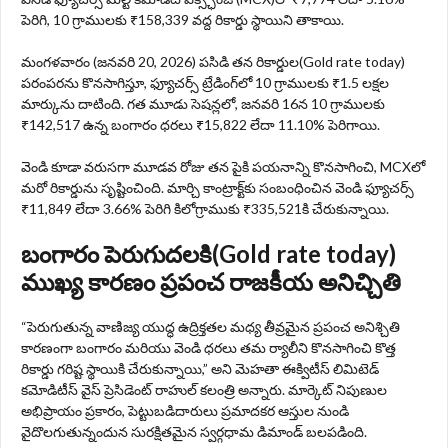
పెరిగి, 10 గ్రాములకు ₹158,339 వద్ద రికార్డు స్థాయిని తాకాయి.
మంగళవారం (జనవరి 20, 2026) పసిడి తన రికార్డుల(Gold rate today)
పరంపరను కొనసాగిస్తూ, ఫ్యూచర్స్ ట్రేడింగ్‌లో 10 గ్రాములకు ₹1.5 లక్షల
మార్కును దాటింది. గత మూడు సెషన్లలో, జనవరి 16న 10 గ్రాములకు
₹142,517 ఉన్న బంగారం ధరలు ₹15,822 లేదా 11.10% పెరిగాయి.
వెండి కూడా వరుసగా మూడవ రోజు తన పైకి పయనాన్ని కొనసాగించి, MCXలో
మరో రికార్డును సృష్టించింది. మార్చి కాంట్రాక్ట్‌కు సంబంధించిన వెండి ఫ్యూచర్స్
₹11,849 లేదా 3.66% పెరిగి కిలోగ్రాముకు ₹335,521కి చేరుకున్నాయి.
బంగారం పెరుగుదలకి(Gold rate today)
ముఖ్య కారణం ప్రపంచ రాజకీయ అనిచ్చితి
“పెరుగుతున్న వాణిజ్య యుద్ధ ఉద్రిక్తతల మధ్య తీవ్రమైన ప్రపంచ అనిశ్చితి
కారణంగా బంగారం మరియు వెండి ధరలు తమ ర్యాలీని కొనసాగించి కొత్త
రికార్డు గరిష్ట స్థాయికి చేరుకున్నాయి,” అని మెహతా ఈక్విటీస్ లిమిటెడ్
కమోడిటీస్ వైస్ ప్రెసిడెంట్ రాహుల్ కలంత్రి అన్నారు. మార్కెట్ నిపుణుల
అభిప్రాయం ప్రకారం, పెట్టుబడిదారులు ప్రమాదకర ఆస్తుల నుండి
వైదొలగుతున్నందున సురక్షితమైన స్వర్గధామ డిమాండ్ బలపడింది.