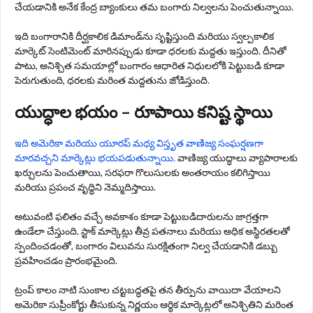
చేయడానికి అనేక కేంద్ర బ్యాంకులు తమ బంగారు నిల్వలను పెంచుతున్నాయి.
ఇది బంగారానికి దీర్ఘకాలిక డిమాండ్‌ను సృష్టిస్తుంది మరియు స్వల్పకాలిక
మార్కెట్ సెంటిమెంట్ మారినప్పుడు కూడా ధరలకు మద్దతు ఇస్తుంది. దీనితో
పాటు, అనిశ్చిత సమయాల్లో బంగారం ఆధారిత నిధులలోకి పెట్టుబడి కూడా
పెరుగుతుంది, ధరలకు మరింత మద్దతును జోడిస్తుంది.
యుద్ధాల భయం – రూపాయి కనిష్ట స్థాయి
ఇది అమెరికా మరియు యూరప్ మధ్య విస్తృత వాణిజ్య సంఘర్షణగా
మారవచ్చని మార్కెట్లు భయపడుతున్నాయి.
వాణిజ్య యుద్ధాలు వ్యాపారాలకు
ఖర్చులను పెంచుతాయి, సరఫరా గొలుసులకు అంతరాయం కలిగిస్తాయి
మరియు ప్రపంచ వృద్ధిని నెమ్మదిస్తాయి.
అటువంటి ఫలితం వచ్చే అవకాశం కూడా పెట్టుబడిదారులను జాగ్రత్తగా
ఉండేలా చేస్తుంది. స్టాక్ మార్కెట్లు తీవ్ర పతనాలు మరియు అధిక అస్థిరతలతో
స్పందించడంతో, బంగారం విలువను సురక్షితంగా నిల్వ చేయడానికి డబ్బు
ప్రవహించడం ప్రారంభమైంది.
ట్రంప్ కాలం నాటి సుంకాల చట్టబద్ధతపై తన తీర్పును వాయిదా వేయాలని
అమెరికా సుప్రీంకోర్టు తీసుకున్న నిర్ణయం ఆర్థిక మార్కెట్లలో అనిశ్చితిని మరింత