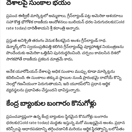
దేశాలపై సుంకాల భయం
ప్రపంచ ఈక్విటీ మార్కెట్లలో అమ్మకాలు, గ్రీన్‌ల్యాండ్ పట్ల అమెరికా ఆశయాలు
సహా కొత్త భౌగోళిక రాజకీయ ఆందోళనలు బులియన్ ధరల పెరుగుదలకు(Gold
rate today) దారితీశాయని శ్రీ కలాంత్రి అన్నారు.
ప్రస్తుత అనిశ్చితి తరంగం వెనుక కీలకమైన అంశం గ్రీన్‌ల్యాండ్ గాథ.
డెన్మార్క్‌లోని స్వయంప్రతిపత్తి కలిగిన గ్రీన్‌ల్యాండ్‌పై వ్యూహాత్మక నియంత్రణను
పొందేందుకు అమెరికా ఒత్తిడిని పునరుద్ధరించింది. చర్చలు కావలసిన దిశలో
సాగకపోతే రాజకీయ ప్రకటన మాత్రమే కాదు,
అనేక యూరోపియన్ దేశాలపై అధిక సుంకాల ముప్పు కూడా మార్కెట్లను
కదిలించింది. ఈ సుంకాలు తక్కువ స్థాయిల నుండి ప్రారంభమై రాబోయే కొన్ని
నెలల్లో గణనీయంగా పెరుగుతాయని, ఇది యూరప్‌లోని ప్రధాన ఆర్థిక
వ్యవస్థలను ప్రభావితం చేస్తుందని భావిస్తున్నారు.
కేంద్ర బ్యాంకుల బంగారం కొనుగోళ్లు
ప్రపంచవ్యాప్తంగా ఉన్న కేంద్ర బ్యాంకుల స్థిరమైన కొనుగోళ్లు బంగారం
ధరలకు(Gold rate today) మద్దతు ఇస్తున్న మరో ముఖ్యమైన అంశం. ప్రధాన
కరెన్సీలపై ఆధారపడటాన్ని తగ్గించడానికి మరియు ఆర్థిక స్థిరత్వాన్ని బలోపేతం