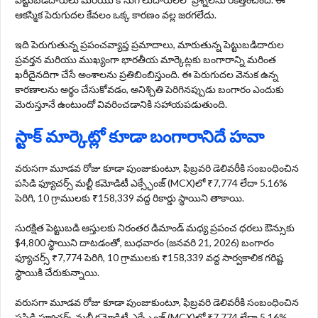
ఆకస్మిక పెరుగుదల కేవలం ఒక్క కారణం వల్ల జరగలేదు.
ఇది పెరుగుతున్న ప్రపంచవ్యాప్త ప్రమాదాలు, మారుతున్న పెట్టుబడిదారుల
ప్రవర్తన మరియు ముఖ్యంగా భారతీయ మార్కెట్లకు బంగారాన్ని మరింత
ఖరీదైనదిగా చేసే అంశాలను ప్రతిబింబిస్తుంది. ఈ పెరుగుదల వెనుక ఉన్న
కారణాలను అర్థం చేసుకోవడం, అనిశ్చితి పెరిగినప్పుడు బంగారం ఎందుకు
మెరుస్తూనే ఉంటుందో వివరించడానికి సహాయపడుతుంది.
స్టాక్ మార్కెట్లో కూడా బంగారానిదే హవా
వరుసగా మూడవ రోజు కూడా పుంజుకుంటూ, ఫిబ్రవరి డెలివరీకి సంబంధించిన
పసిడి ఫ్యూచర్స్ మల్టీ కమోడిటీ ఎక్స్ఛేంజ్ (MCX)లో ₹7,774 లేదా 5.16%
పెరిగి, 10 గ్రాములకు ₹158,339 వద్ద రికార్డు స్థాయిని తాకాయి.
సురక్షిత పెట్టుబడి ఆస్తులకు నిరంతర డిమాండ్ మధ్య ప్రపంచ ధరలు ఔన్సుకు
$4,800 స్థాయిని దాటడంతో, బుధవారం (జనవరి 21, 2026) బంగారం
ఫ్యూచర్స్ ₹7,774 పెరిగి, 10 గ్రాములకు ₹158,339 వద్ద సార్వకాలిక గరిష్ట
స్థాయికి చేరుకున్నాయి.
వరుసగా మూడవ రోజు కూడా పుంజుకుంటూ, ఫిబ్రవరి డెలివరీకి సంబంధించిన
పసిడి ఫ్యూచర్స్ మల్టీ కమోడిటీ ఎక్స్ఛేంజ్ (MCX)లో ₹7,774 లేదా 5.16%