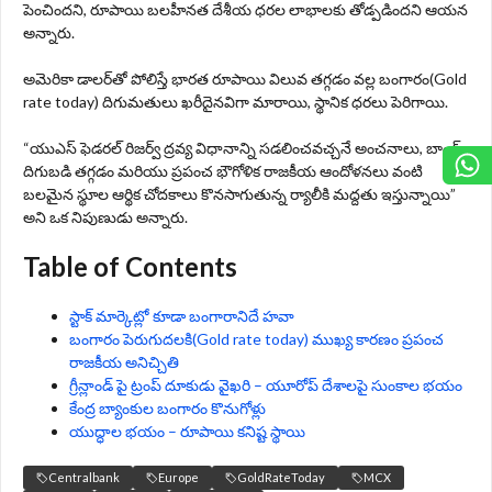
పెంచిందని, రూపాయి బలహీనత దేశీయ ధరల లాభాలకు తోడ్పడిందని ఆయన
అన్నారు.
అమెరికా డాలర్‌తో పోలిస్తే భారత రూపాయి విలువ తగ్గడం వల్ల బంగారం(Gold
rate today) దిగుమతులు ఖరీదైనవిగా మారాయి, స్థానిక ధరలు పెరిగాయి.
“యుఎస్ ఫెడరల్ రిజర్వ్ ద్రవ్య విధానాన్ని సడలించవచ్చనే అంచనాలు, బాండ్
దిగుబడి తగ్గడం మరియు ప్రపంచ భౌగోళిక రాజకీయ ఆందోళనలు వంటి
బలమైన స్థూల ఆర్థిక చోదకాలు కొనసాగుతున్న ర్యాలీకి మద్దతు ఇస్తున్నాయి”
అని ఒక నిపుణుడు అన్నారు.
Table of Contents
స్టాక్ మార్కెట్లో కూడా బంగారానిదే హవా
బంగారం పెరుగుదలకి(Gold rate today) ముఖ్య కారణం ప్రపంచ
రాజకీయ అనిచ్చితి
గ్రీన్లాండ్ పై ట్రంప్ దూకుడు వైఖరి – యూరోప్ దేశాలపై సుంకాల భయం
కేంద్ర బ్యాంకుల బంగారం కొనుగోళ్లు
యుద్ధాల భయం – రూపాయి కనిష్ట స్థాయి
Centralbank
Europe
GoldRateToday
MCX