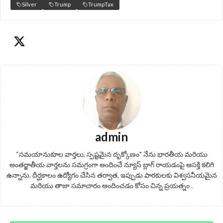
Silver
Trump
TrumpTax
admin
“సమయానుకూల వార్తలు, స్పష్టమైన దృక్కోణం" నేను భారతీయ మరియు
అంతర్జాతీయ వార్తలను సమగ్రంగా అందించే న్యూస్ బ్లాగ్ రాయడంపై ఆసక్తి కలిగి
ఉన్నాను. దీర్ఘకాలం ఉద్యోగం చేసిన తర్వాత, ఇప్పుడు పాఠకులకు విశ్వసనీయమైన
మరియు తాజా సమాచారం అందించడం కోసం చిన్న ప్రయత్నం .