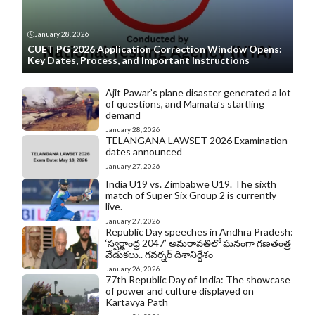
January 28, 2026
CUET PG 2026 Application Correction Window Opens:
Key Dates, Process, and Important Instructions
Ajit Pawar’s plane disaster generated a lot
of questions, and Mamata’s startling
demand
January 28, 2026
TELANGANA LAWSET 2026 Examination
dates announced
January 27, 2026
India U19 vs. Zimbabwe U19. The sixth
match of Super Six Group 2 is currently
live.
January 27, 2026
Republic Day speeches in Andhra Pradesh:
‘స్వర్ణాంధ్ర 2047’ అమరావతిలో ఘనంగా గణతంత్ర
వేడుకలు.. గవర్నర్ దిశానిర్దేశం
January 26, 2026
77th Republic Day of India: The showcase
of power and culture displayed on
Kartavya Path