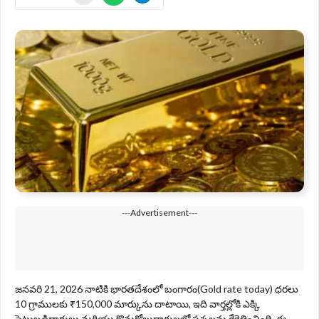
---Advertisement---
జనవరి 21, 2026 నాటికి భారతదేశంలో బంగారం(Gold rate today) ధరలు
10 గ్రాములకు ₹150,000 మార్కును దాటాయి, ఇది వార్తల్లోకి ఎక్కి
పెట్టుబడిదారులు మరియు కొనుగోలుదారులలో ప్రశ్నలను రేకెత్తించింది. ఈ