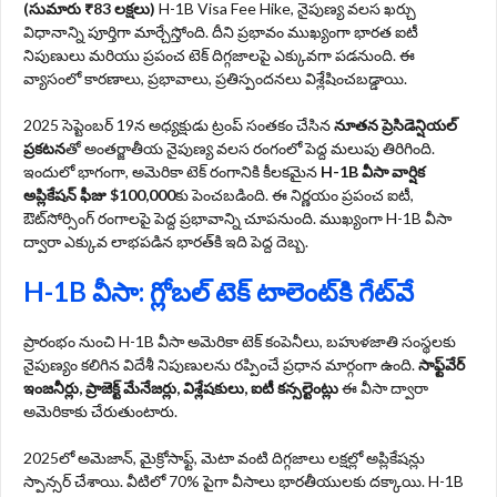
(సుమారు ₹83 లక్షలు)
H-1B Visa Fee Hike, నైపుణ్య వలస ఖర్చు
విధానాన్ని పూర్తిగా మార్చేస్తోంది. దీని ప్రభావం ముఖ్యంగా భారత ఐటీ
నిపుణులు మరియు ప్రపంచ టెక్ దిగ్గజాలపై ఎక్కువగా పడనుంది. ఈ
వ్యాసంలో కారణాలు, ప్రభావాలు, ప్రతిస్పందనలు విశ్లేషించబడ్డాయి.
2025 సెప్టెంబర్ 19న అధ్యక్షుడు ట్రంప్ సంతకం చేసిన
నూతన ప్రెసిడెన్షియల్
ప్రకటన
తో అంతర్జాతీయ నైపుణ్య వలస రంగంలో పెద్ద మలుపు తిరిగింది.
ఇందులో భాగంగా, అమెరికా టెక్ రంగానికి కీలకమైన
H-1B వీసా వార్షిక
అప్లికేషన్ ఫీజు $100,000
కు పెంచబడింది. ఈ నిర్ణయం ప్రపంచ ఐటీ,
ఔట్‌సోర్సింగ్ రంగాలపై పెద్ద ప్రభావాన్ని చూపనుంది. ముఖ్యంగా H-1B వీసా
ద్వారా ఎక్కువ లాభపడిన భారత్‌కి ఇది పెద్ద దెబ్బ.
H-1B వీసా: గ్లోబల్ టెక్ టాలెంట్‌కి గేట్‌వే
ప్రారంభం నుంచి H-1B వీసా అమెరికా టెక్ కంపెనీలు, బహుళజాతి సంస్థలకు
నైపుణ్యం కలిగిన విదేశీ నిపుణులను రప్పించే ప్రధాన మార్గంగా ఉంది.
సాఫ్ట్‌వేర్
ఇంజనీర్లు, ప్రాజెక్ట్ మేనేజర్లు, విశ్లేషకులు, ఐటీ కన్సల్టెంట్లు
ఈ వీసా ద్వారా
అమెరికాకు చేరుతుంటారు.
2025లో అమెజాన్, మైక్రోసాఫ్ట్, మెటా వంటి దిగ్గజాలు లక్షల్లో అప్లికేషన్లు
స్పాన్సర్ చేశాయి. వీటిలో 70% పైగా వీసాలు భారతీయులకు దక్కాయి. H-1B