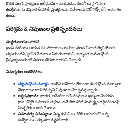
కొరత వలన ప్రాజెక్టులు ఖరీదైనవిగా మారవచ్చు. కంపెనీలు స్థానికంగా
ఉద్యోగులను రప్పించలేకపోతే, ప్రాజెక్టులను విదేశాలకు ఔట్‌సోర్స్ చేసే అవకాశం
ఉంది.
పరిశ్రమ & నిపుణుల ప్రతిస్పందనలు
మద్దతుదారుల వాదన
ట్రంప్ మరియు ఆయన సలహాదారులు ఈ ఫీజు వలన వీసా దుర్వినియోగం
తగ్గుతుందని, స్థానిక వేతనాలు పెరుగుతాయని, అత్యంత అవసరమైన
నైపుణ్యవంతులకే వీసాలు దొరుకుతాయని చెప్పారు.
విమర్శకుల ఆందోళనలు
చట్టపరమైన సవాళ్లు:
కాంగ్రెస్ ఆమోదం లేకుండా ఈ రకమైన మార్పులు
చెల్లుబాటు కాకపోవచ్చని నిపుణులు హెచ్చరిస్తున్నారు.
ఆర్థిక ప్రభావం:
భారత, అమెరికా ఐటీ సంఘాలు ఖర్చులు పెరగడం,
క్రాస్-బోర్డర్ సహకారం తగ్గడం, అమెరికా పోటీ సామర్థ్యం తగ్గిపోవడంపై
హెచ్చరికలు జారీ చేశాయి.
సమానత్వ సమస్యలు:
చిన్న కంపెనీలు, కెరీర్ ఆరంభంలో ఉన్న
ఉద్యోగులు ఎక్కువగా నష్టపోతారు.