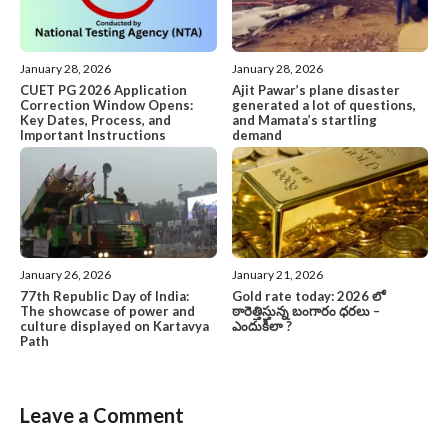
January 28, 2026
January 28, 2026
CUET PG 2026 Application
Ajit Pawar’s plane disaster
Correction Window Opens:
generated a lot of questions,
Key Dates, Process, and
and Mamata’s startling
Important Instructions
demand
January 26, 2026
January 21, 2026
77th Republic Day of India:
Gold rate today: 2026 లో
The showcase of power and
ఠారెత్తిస్తున్న బంగారం ధరలు –
culture displayed on Kartavya
ఎందుకిలా ?
Path
Leave a Comment