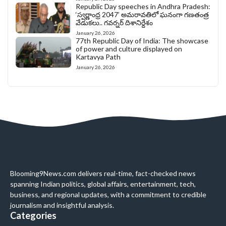
Republic Day speeches in Andhra Pradesh:
‘స్వర్ణాంధ్ర 2047’ అమరావతిలో ఘనంగా గణతంత్ర
వేడుకలు.. గవర్నర్ దిశానిర్దేశం
January 26, 2026
77th Republic Day of India: The showcase
of power and culture displayed on
Kartavya Path
January 26, 2026
Blooming9News.com delivers real-time, fact-checked news
spanning Indian politics, global affairs, entertainment, tech,
business, and regional updates, with a commitment to credible
journalism and insightful analysis.
Categories