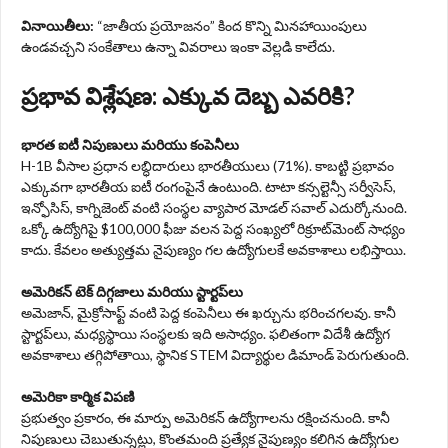
వినాయితీలు:
“జాతీయ ప్రయోజనం” కింద కొన్ని మినహాయింపులు
ఉండవచ్చని సంకేతాలు ఉన్నా వివరాలు ఇంకా వెల్లడి కాలేదు.
ప్రభావ విశ్లేషణ: ఎక్కువ దెబ్బ ఎవరికి?
భారత ఐటీ నిపుణులు మరియు కంపెనీలు
H-1B వీసాల ప్రధాన లబ్ధిదారులు భారతీయులు (71%). కాబట్టి ప్రభావం
ఎక్కువగా భారతీయ ఐటీ రంగంపైనే ఉంటుంది. టాటా కన్సల్టెన్సీ సర్వీసెస్,
ఇన్ఫోసిస్, కాగ్నిజెంట్ వంటి సంస్థల వ్యాపార మోడల్ సవాల్ ఎదుర్కోనుంది.
ఒక్కో ఉద్యోగిపై $100,000 ఫీజు వలన పెద్ద సంఖ్యలో రిక్రూట్‌మెంట్ సాధ్యం
కాదు. కేవలం అత్యుత్తమ నైపుణ్యం గల ఉద్యోగులకే అవకాశాలు లభిస్తాయి.
అమెరికన్ టెక్ దిగ్గజాలు మరియు స్టార్టప్‌లు
అమెజాన్, మైక్రోసాఫ్ట్ వంటి పెద్ద కంపెనీలు ఈ ఖర్చును భరించగలవు. కానీ
స్టార్టప్‌లు, మధ్యస్థాయి సంస్థలకు ఇది అసాధ్యం. ఫలితంగా విదేశీ ఉద్యోగ
అవకాశాలు తగ్గిపోతాయి, స్థానిక STEM విద్యార్థుల డిమాండ్ పెరుగుతుంది.
అమెరికా కార్మిక విపణి
ప్రభుత్వం ప్రకారం, ఈ మార్పు అమెరికన్ ఉద్యోగాలను రక్షించనుంది. కానీ
నిపుణులు చెబుతున్నట్లు, కొంతమంది ప్రత్యేక నైపుణ్యం కలిగిన ఉద్యోగుల