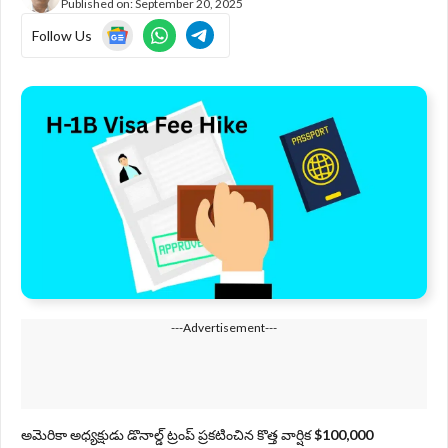
Published on:
September 20, 2025
Follow Us
---Advertisement---
అమెరికా అధ్యక్షుడు డొనాల్డ్ ట్రంప్ ప్రకటించిన కొత్త వార్షిక
$100,000