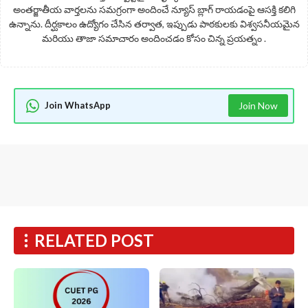
అంతర్జాతీయ వార్తలను సమగ్రంగా అందించే న్యూస్ బ్లాగ్ రాయడంపై ఆసక్తి కలిగి
ఉన్నాను. దీర్ఘకాలం ఉద్యోగం చేసిన తర్వాత, ఇప్పుడు పాఠకులకు విశ్వసనీయమైన
మరియు తాజా సమాచారం అందించడం కోసం చిన్న ప్రయత్నం .
Join WhatsApp
Join Now
RELATED POST