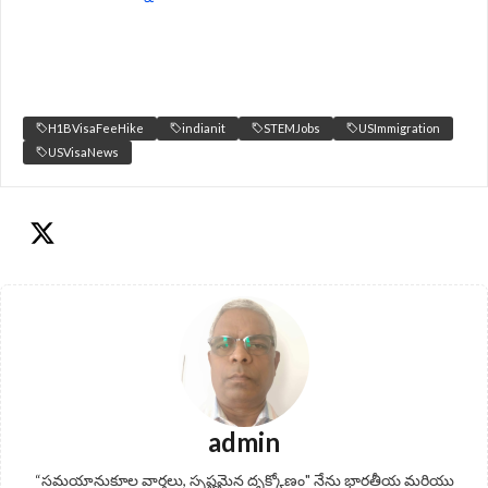
H1BVisaFeeHike
indianit
STEMJobs
USImmigration
USVisaNews
admin
“సమయానుకూల వార్తలు, స్పష్టమైన దృక్కోణం" నేను భారతీయ మరియు