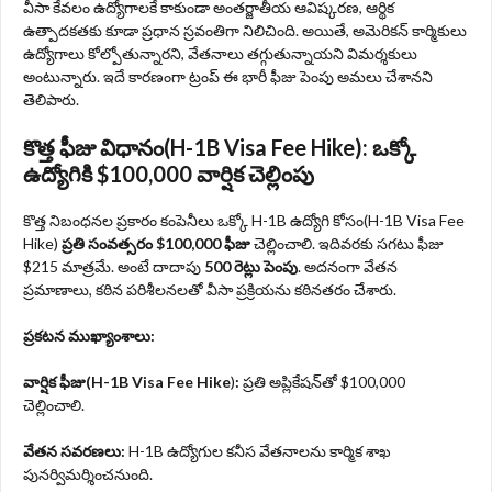
వీసా కేవలం ఉద్యోగాలకే కాకుండా అంతర్జాతీయ ఆవిష్కరణ, ఆర్థిక
ఉత్పాదకతకు కూడా ప్రధాన స్రవంతిగా నిలిచింది. అయితే, అమెరికన్ కార్మికులు
ఉద్యోగాలు కోల్పోతున్నారని, వేతనాలు తగ్గుతున్నాయని విమర్శకులు
అంటున్నారు. ఇదే కారణంగా ట్రంప్ ఈ భారీ ఫీజు పెంపు అమలు చేశానని
తెలిపారు.
కొత్త ఫీజు విధానం(H-1B Visa Fee Hike): ఒక్కో
ఉద్యోగికి $100,000 వార్షిక చెల్లింపు
కొత్త నిబంధనల ప్రకారం కంపెనీలు ఒక్కో H-1B ఉద్యోగి కోసం(H-1B Visa Fee
Hike)
ప్రతి సంవత్సరం $100,000 ఫీజు
చెల్లించాలి. ఇదివరకు సగటు ఫీజు
$215 మాత్రమే. అంటే దాదాపు
500 రెట్లు పెంపు
. అదనంగా వేతన
ప్రమాణాలు, కఠిన పరిశీలనలతో వీసా ప్రక్రియను కఠినతరం చేశారు.
ప్రకటన ముఖ్యాంశాలు:
వార్షిక ఫీజు(H-1B Visa Fee Hike
)
:
ప్రతి అప్లికేషన్‌తో $100,000
చెల్లించాలి.
వేతన సవరణలు:
H-1B ఉద్యోగుల కనీస వేతనాలను కార్మిక శాఖ
పునర్విమర్శించనుంది.