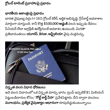
గ్లోబల్ టాలెంట్ ప్రవాహాలపై ప్రభావం
భారతీయ ఆకాంక్షలపై ప్రభావం
భారత నైపుణ్య వర్గం H-1Bని గ్లోబల్ కెరీర్, ఆర్థిక అభివృద్ధి, గ్రీన్‌కార్డ్ అవకాశాల
మార్గంగా చూస్తుంది. కానీ కొత్త
$100,000 అడ్డంకి
వలన ఇప్పుడు కేవలం
సీనియర్ లేదా అగ్రశ్రేణి ఉద్యోగులకే అవకాశం ఉంటుంది. మిగతా
ప్రతిభావంతులు
యూరప్, కెనడా, ఆస్ట్రేలియా
వైపు మళ్లవచ్చు.
విస్తృత వలస విధాన ధోరణులు
ఇది వలస విధానంలో ఒక విస్తృత మార్పు భాగం. ట్రంప్ ఇప్పటికే $1 మిలియన్
పెట్టుబడిదారుల కోసం “
గోల్డ్ కార్డ్ వీసా
” ప్రవేశపెట్టారు. దీని ద్వారా వలసలు
మూలధనం, ప్రత్యేక నైపుణ్యాల ఆధారంగా
రూపుదిద్దుకుంటున్నాయి.