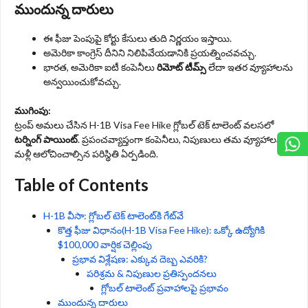
ముందున్న దారులు
ఈ ఫీజు పెంపుపై కోర్టు కేసులు తుది నిర్ణయం ఇస్తాయి.
అమెరికా కాంగ్రెస్ దీనిని నిలిపివేయడానికి ప్రయత్నించవచ్చు.
భారత, అమెరికా ఐటీ కంపెనీలు
రిమోట్ టీమ్స్
లేదా ఇతర వ్యూహాలను
అన్వయించుకోవచ్చు.
ముగింపు:
ట్రంప్ అమలు చేసిన H-1B Visa Fee Hike గ్లోబల్ టెక్ టాలెంట్ వలసలో
టర్నింగ్ పాయింట్
. ప్రపంచవ్యాప్తంగా కంపెనీలు, నిపుణులు తమ వ్యూహాలను
మళ్లీ ఆలోచించాల్సిన పరిస్థితి ఏర్పడింది.
Table of Contents
H-1B వీసా: గ్లోబల్ టెక్ టాలెంట్‌కి గేట్‌వే
కొత్త ఫీజు విధానం(H-1B Visa Fee Hike): ఒక్కో ఉద్యోగికి
$100,000 వార్షిక చెల్లింపు
ప్రభావ విశ్లేషణ: ఎక్కువ దెబ్బ ఎవరికి?
పరిశ్రమ & నిపుణుల ప్రతిస్పందనలు
గ్లోబల్ టాలెంట్ ప్రవాహాలపై ప్రభావం
ముందున్న దారులు