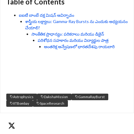
Table of Contents
ఐఐటీ బాంబే దక్ష మిషన్ ఆవిర్భావం
శాస్త్రీయ లక్ష్యాలు: Gamma-Ray Bursts ను ఎందుకు అధ్యయనం
చేయాలి?
సాంకేతిక ప్రాధాన్యం: పరికరాలు మరియు డిజైన్
పరిశోధన సహకారం మరియు విద్యార్థుల పాత్ర
అంతరిక్ష అన్వేషణలో భారతదేశపు రాయబారి
Astrophysics
DakshaMission
GammaRayBurst
IITBombay
SpaceResearch