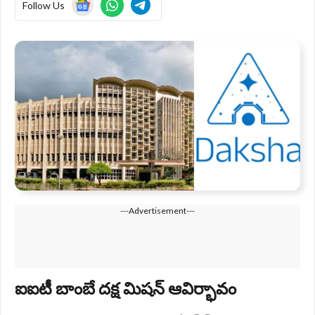
Follow Us
---Advertisement---
ఐఐటీ బాంబే దక్ష మిషన్ ఆవిర్భావం