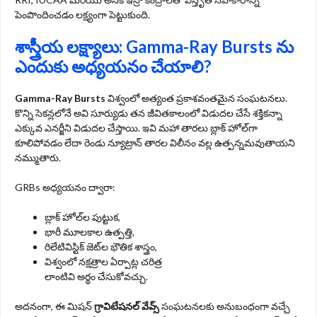
పెంపొందించడం లక్ష్యంగా పెట్టుకుంది.
శాస్త్రీయ లక్ష్యాలు:
Gamma-Ray Bursts
ను
ఎందుకు అధ్యయనం చేయాలి?
Gamma-Ray Bursts
విశ్వంలో అత్యంత ప్రకాశవంతమైన సంఘటనలు.
కొన్ని సెకన్లలోనే అవి సూర్యుడు తన జీవితకాలంలో విడుదల చేసే శక్తికన్నా
ఎక్కువ ఎనర్జీని విడుదల చేస్తాయి. ఇవి మహా తారలు బ్లాక్ హోల్‌గా
కూలిపోవడం లేదా రెండు న్యూట్రాన్ తారల విలీనం వల్ల ఉత్పన్నమవుతాయని
నమ్ముతారు.
GRBs అధ్యయనం ద్వారా:
బ్లాక్ హోల్‌ల పుట్టుక,
భారీ మూలకాల ఉత్పత్తి,
రిలేటివిస్టిక్ జెట్‌ల భౌతిక శాస్త్రం,
విశ్వంలో నక్షత్రాల ఏర్పాట్ల చరిత్ర
లాంటివి అర్థం చేసుకోవచ్చు.
అదనంగా, ఈ మిషన్
గ్రావిటేషనల్ వేవ్స్
సంఘటనలకు అనుబంధంగా వచ్చే