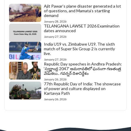
Ajit Pawar’s plane disaster generated a lot
of questions, and Mamata’s startling
demand
January 28, 2026
TELANGANA LAWSET 2026 Examination
dates announced
January 27, 2026
India U19 vs. Zimbabwe U19. The sixth
match of Super Six Group 2 is currently
live.
January 27, 2026
Republic Day speeches in Andhra Pradesh:
‘స్వర్ణాంధ్ర 2047’ అమరావతిలో ఘనంగా గణతంత్ర
వేడుకలు.. గవర్నర్ దిశానిర్దేశం
January 26, 2026
77th Republic Day of India: The showcase
of power and culture displayed on
Kartavya Path
January 26, 2026