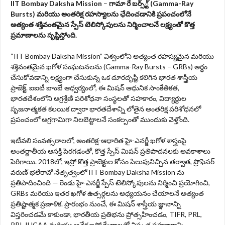
IIT Bombay Daksha Mission
–
గామా రే బర్స్్ట్ (Gamma-Ray
Bursts) మరియు అంతరిక్ష రహస్యాలను ఛేదించడానికి
ప్రపంచంలోనే
అత్యంత శక్తివంతమైన స్పేస్ టెలిస్కోపులను నిర్మించాలనే లక్ష్యంతో కొత్త
ప్రమాణాలను సృష్టిస్తోంది.
“IIT Bombay Daksha Mission” విశ్వంలోని అత్యంత రహస్యమైన మరియు
శక్తివంతమైన ఖగోళ సంఘటనలను (Gamma-Ray Bursts – GRBs) అర్థం
చేసుకోవడాన్ని లక్ష్యంగా చేసుకున్న ఒక దూరదృష్టి కలిగిన భారత శాస్త్రీయ
ప్రాజెక్ట్. ఐఐటీ బాంబే ఆధ్వర్యంలో, ఈ మిషన్ ఆధునిక సాంకేతికత,
భారతదేశంలోని అగ్రశ్రేణి పరిశోధనా సంస్థలతో సహకారం, విద్యార్థుల
సృజనాత్మకత కలయిక ద్వారా భారతదేశాన్ని లోతైన అంతరిక్ష పరిశోధనలో
ప్రపంచంలో అగ్రగామిగా నిలబెట్టాలనే సంకల్పంతో ముందుకు వెళ్తోంది.
ఇటీవలి సంవత్సరాలలో, అంతరిక్ష-ఆధారిత హై-ఎనర్జీ ఖగోళ శాస్త్రంపై
అంతర్జాతీయ ఆసక్తి పెరగడంతో, కొత్త స్పేస్ మిషన్ ప్రతిపాదనలకు అవకాశాలు
పెరిగాయి. 2018లో, ఇస్రో కొత్త ప్రాజెక్టుల కోసం పిలుపునిచ్చిన తర్వాత, ప్రొఫెసర్
వరుణ్ భలేరావో నేతృత్వంలో IIT Bombay Daksha Mission ను
ప్రతిపాదించింది — రెండు హై-ఎనర్జీ స్పేస్ టెలిస్కోపులను నిర్మించి ప్రయోగించి,
GRBs మరియు ఇతర ఖగోళ ఉత్సర్గలను అధ్యయనం చేయాలనే అత్యంత
ప్రతిష్టాత్మక ప్రణాళిక. ప్రారంభం నుంచే, ఈ మిషన్ శాస్త్రీయ జ్ఞానాన్ని
విస్తరించడమే కాకుండా, భారతీయ ప్రతిభను ప్రోత్సహించడం, TIFR, PRL,
RRI, IUCAA మరియు అనేక ఇస్రో కేంద్రాలతో విస్తృత సహకారాన్ని