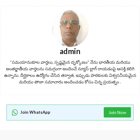
admin
“సమయానుకూల వార్తలు, స్పష్టమైన దృక్కోణం" నేను భారతీయ మరియు
అంతర్జాతీయ వార్తలను సమగ్రంగా అందించే న్యూస్ బ్లాగ్ రాయడంపై ఆసక్తి కలిగి
ఉన్నాను. దీర్ఘకాలం ఉద్యోగం చేసిన తర్వాత, ఇప్పుడు పాఠకులకు విశ్వసనీయమైన
మరియు తాజా సమాచారం అందించడం కోసం చిన్న ప్రయత్నం .
Join WhatsApp
Join Now