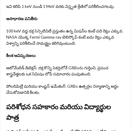
ఇవి కలిపి 1 keV నుండి 1 MeV వరకు విస్తృత శ్రేణిలో పరిశీలించగలవు.
అసాధారణ పనితీరు
100 keV వద్ద దక్ష సెన్సిటివిటీ ప్రస్తుతం ఉన్న మిషన్‌ల కంటే పది రెట్లు ఎక్కువ.
NASA యొక్క Fermi Gamma-ray టెలిస్కోప్ కంటే ఐదు రెట్లు ఎక్కువ
విశ్వాన్ని పరిశీలించే సామర్థ్యం కలిగివుంటుంది.
కీలక ఆవిష్కరణలు
ఆటోమేటెడ్ డిటెక్షన్: దక్ష కొన్ని సెకన్లలోనే GRBs‌ను గుర్తించి, ప్రపంచ
శాస్త్రవేత్తలకు ఒక నిమిషం లోపే సమాచారం పంపుతుంది.
పోలరిమెట్రీ మరియు కాంప్టన్ ఇమేజింగ్: GRBs ఉత్సర్గల నిర్మాణాన్ని అర్థం
చేసుకోవడానికి కీలకం.
పరిశోధన సహకారం మరియు విద్యార్థుల
పాత్ర