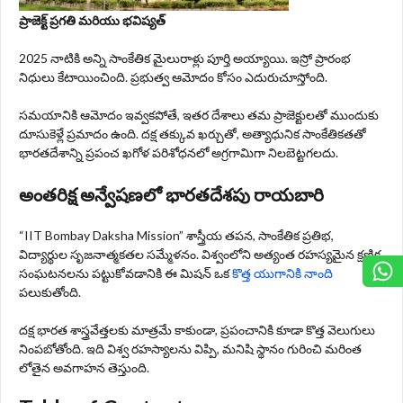
ప్రాజెక్ట్ ప్రగతి మరియు భవిష్యత్
2025 నాటికి అన్ని సాంకేతిక మైలురాళ్లు పూర్తి అయ్యాయి. ఇస్రో ప్రారంభ
నిధులు కేటాయించింది. ప్రభుత్వ ఆమోదం కోసం ఎదురుచూస్తోంది.
సమయానికి ఆమోదం ఇవ్వకపోతే, ఇతర దేశాలు తమ ప్రాజెక్టులతో ముందుకు
దూసుకెళ్లే ప్రమాదం ఉంది. దక్ష తక్కువ ఖర్చుతో, అత్యాధునిక సాంకేతికతతో
భారతదేశాన్ని ప్రపంచ ఖగోళ పరిశోధనలో అగ్రగామిగా నిలబెట్టగలదు.
అంతరిక్ష అన్వేషణలో భారతదేశపు రాయబారి
“IIT Bombay Daksha Mission” శాస్త్రీయ తపన, సాంకేతిక ప్రతిభ,
విద్యార్థుల సృజనాత్మకతల సమ్మేళనం. విశ్వంలోని అత్యంత రహస్యమైన క్షణిక
సంఘటనలను పట్టుకోవడానికి ఈ మిషన్ ఒక
కొత్త యుగానికి నాంది
పలుకుతోంది.
దక్ష భారత శాస్త్రవేత్తలకు మాత్రమే కాకుండా, ప్రపంచానికి కూడా కొత్త వెలుగులు
నింపబోతోంది. ఇది విశ్వ రహస్యాలను విప్పి, మనిషి స్థానం గురించి మరింత
లోతైన అవగాహన తెస్తుంది.