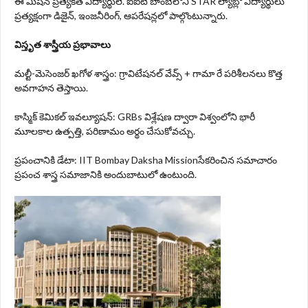
ఈ మిషన్ ప్రత్యేకత విద్యార్థులే. ఐఐటీ బాంబేలోని STAR ల్యాబ్లో విద్యార్థులు
ప్రత్యక్షంగా డిజైన్, ఇంజనీరింగ్, ఆపరేషన్లలో పాల్గొంటున్నారు.
విస్తృత శాస్త్రీయ ప్రభావాలు
మల్టీ-మెసెంజర్ ఖగోళ శాస్త్రం: గ్రావిటేషనల్ వేవ్స్ + గామా రే పరిశీలనలు కొత్త
అవగాహన తెస్తాయి.
కాస్మిక్ కెమికల్ ఇవల్యూషన్: GRBs విశ్లేషణ ద్వారా విశ్వంలోని భారీ
మూలకాల ఉత్పత్తి, పరిణామం అర్థం చేసుకోవచ్చు.
ప్రపంచానికి డేటా: IIT Bombay Daksha Missionసేకరించిన సమాచారం
ప్రపంచ శాస్త్ర సమాజానికి అందుబాటులో ఉంటుంది.