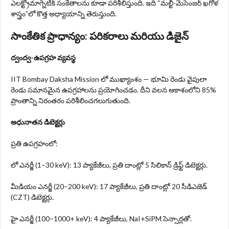
ఎలక్ట్రోమాగ్నెటిక్ సంకేతాలను కూడా పరిశీలిస్తుంది. ఇది “మల్టీ-మెసెంజర్ ఖగోళ
శాస్త్రం”లో కొత్త అధ్యాయాన్ని తెరుస్తుంది.
సాంకేతిక ప్రాధాన్యం: పరికరాలు మరియు డిజైన్
ద్వంద్వ-ఉపగ్రహ వ్యవస్థ
IIT Bombay Daksha Mission లో ముఖ్యాంశం — భూమి రెండు వైపులా
రెండు సమానమైన ఉపగ్రహాలను ప్రయోగించడం. దీని వలన ఆకాశంలోని 85%
ప్రాంతాన్ని నిరంతరం పరిశీలించగలుగుతుంది.
అధునాతన డిటెక్టర్లు
ప్రతి ఉపగ్రహంలో:
లో ఎనర్జీ (1–30 keV): 13 ప్యాకేజీలు, ప్రతి దాంట్లో 5 సిలికాన్ డ్రిఫ్ట్ డిటెక్టర్లు.
మీడియం ఎనర్జీ (20–200 keV): 17 ప్యాకేజీలు, ప్రతి దాంట్లో 20 సీడిఎజెడ్
(CZT) డిటెక్టర్లు.
హై ఎనర్జీ (100–1000+ keV): 4 ప్యాకేజీలు, NaI+SiPM సెన్సార్లతో.