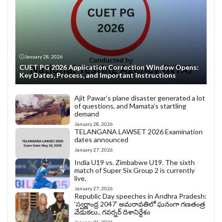
January 28, 2026
CUET PG 2026 Application Correction Window Opens:
Key Dates, Process, and Important Instructions
Ajit Pawar’s plane disaster generated a lot
of questions, and Mamata’s startling
demand
January 28, 2026
TELANGANA LAWSET 2026 Examination
dates announced
January 27, 2026
India U19 vs. Zimbabwe U19. The sixth
match of Super Six Group 2 is currently
live.
January 27, 2026
Republic Day speeches in Andhra Pradesh:
‘స్వర్ణాంధ్ర 2047’ అమరావతిలో ఘనంగా గణతంత్ర
వేడుకలు.. గవర్నర్ దిశానిర్దేశం
January 26, 2026