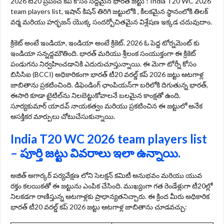
2026 టీ20 ప్రపంచ కప్ కోసం సిద్దమైన భారత జట్టు ! India T20 WC 2026
team players list, ఇషాన్ కిషన్ తిరిగి జట్టులోకి , కీలకమైన స్థానంలోకి తిలక్
వర్మ మరియు హర్భజన్ యొక్క సందర్బోచితమైన విశ్లేషణ ఇక్కడ చదువుదాం.
క్రికెట్ అంటే ఇండియా, ఇండియా అంటే క్రికెట్. 2026 ఓ పెద్ద టోర్నమెంట్ కు
ఇండియా సన్నద్దమౌతింది. భారత్ మరియు శ్రీలంక సంయుక్తంగా ఈ క్రికెట్
పండుగను నిర్వహించడానికి ఎదురుచూస్తున్నాయి. ఈ మెగా టోర్నీ కోసం
బిసిసిఐ (BCCI) అధికారికంగా భారత్ టీ20 వరల్డ్ కప్ 2026 జట్టు ఆటగాళ్ల
జాబితాను ప్రకటించింది. డిఫెండింగ్ ఛాంపియన్‌గా బరిలోకి దిగుతున్న భారత్,
ఈసారి కూడా టైటిల్‌ను నిలబెట్టుకోవాలనే బలమైన కాంక్షతో ఉంది.
సూర్యకుమార్ యాదవ్ నాయకత్వం మరియు ప్రకటించిన ఈ జట్టులో అనేక
ఆసక్తికర మార్పులు చోటుచేసుకున్నాయి.
India T20 WC 2026 team players list
– పూర్తి జట్టు వివరాలు ఇలా ఉన్నాయి.
అజిత్ అగార్కర్ పర్యవేక్షణ లోని సెలక్షన్ కమిటీ అనుభవం మరియు యువ
రక్తం కలయికతో ఈ జట్టును ఎంపిక చేసింది. ముఖ్యంగా గత రెండేళ్లుగా టీ20ల్లో
నిలకడగా రాణిస్తున్న ఆటగాళ్లకు ప్రాధాన్యతనిచ్చారు. ఈ క్రింద మీరు అధికారిక
భారత్ టీ20 వరల్డ్ కప్ 2026 జట్టు ఆటగాళ్ల జాబితాను చూడవచ్చు: