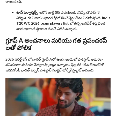
చాటుకుంది.
టాప్ పెర్ఫార్మర్స్:
ఆరోన్ జార్జ్ (85 పరుగులు), కనిష్క్ చౌహాన్ (3
వికెట్లు). ఈ విజయం భారత క్రికెట్ బెంచ్ స్ట్రెంత్‌ను నిరూపిస్తోంది.
India
T20 WC 2026 team players list
లో ఉన్న అభిషేక్ శర్మ వంటి
వారు ఇలాంటి స్థాయిల నుంచే ఎదిగి వచ్చారు.
గ్రూప్ A అంచనాలు మరియు గత ప్రపంచకప్
లతో పోలిక
2026 వరల్డ్ కప్ లో భారత్ గ్రూప్ Aలో ఉంది. ఇందులో పాకిస్థాన్, అమెరికా,
నమీబియా మరియు నెదర్లాండ్స్ జట్లు ఉన్నాయి. ఫిబ్రవరి 15న కొలంబోలో
జరగబోయే భారత్ వర్సెస్ పాకిస్థాన్ మ్యాచ్ టోర్నీకే హైలైట్ కానుంది.