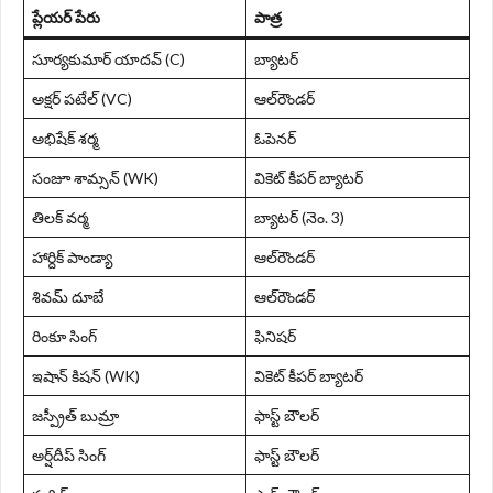
ప్లేయర్ పేరు
పాత్ర
సూర్యకుమార్ యాదవ్ (C)
బ్యాటర్
అక్షర్ పటేల్ (VC)
ఆల్‌రౌండర్
అభిషేక్ శర్మ
ఓపెనర్
సంజూ శామ్సన్ (WK)
వికెట్ కీపర్ బ్యాటర్
తిలక్ వర్మ
బ్యాటర్ (నెం. 3)
హార్దిక్ పాండ్యా
ఆల్‌రౌండర్
శివమ్ దూబే
ఆల్‌రౌండర్
రింకూ సింగ్
ఫినిషర్
ఇషాన్ కిషన్ (WK)
వికెట్ కీపర్ బ్యాటర్
జస్ప్రీత్ బుమ్రా
ఫాస్ట్ బౌలర్
అర్ష్‌దీప్ సింగ్
ఫాస్ట్ బౌలర్