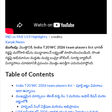
IND vs PAK U19 Highlights
– credits:
Kanak News
ముగింపు:
మొత్తానికి,
India T20 WC 2026 team players list
భారత్
గడ్డపై మరోసారి కప్‌ను ముద్దాడాలనే లక్ష్యంతో రూపొందించబడింది. సొంత
గడ్డపై అభిమానుల మద్దతు మధ్య బుమ్రా బౌలింగ్, సూర్య బ్యాటింగ్
విన్యాసాలు చూడటానికి ప్రపంచం మొత్తం ఆసక్తిగా ఎదురుచూస్తోంది.
Table of Contents
India T20 WC 2026 team players list – పూర్తి జట్టు వివరాలు
ఇలా ఉన్నాయి.
ముఖ్యమైన మార్పులు: తిలక్ వర్మ నెం. 3 మరియు ఇషాన్ కిషన్ మరల
జట్టులోకి
హర్భజన్ సింగ్ విశ్లేషణ మరియు అభిప్రాయం
U19 ఆసియా కప్ 2025: భారత యువ జట్టు విజయం ఒక శుభ