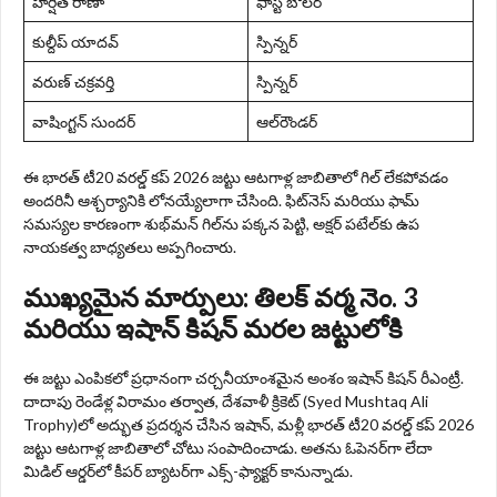
హర్షిత్ రాణా
ఫాస్ట్ బౌలర్
కుల్దీప్ యాదవ్
స్పిన్నర్
వరుణ్ చక్రవర్తి
స్పిన్నర్
వాషింగ్టన్ సుందర్
ఆల్‌రౌండర్
ఈ భారత్ టీ20 వరల్డ్ కప్ 2026 జట్టు ఆటగాళ్ల జాబితాలో గిల్ లేకపోవడం
అందరినీ ఆశ్చర్యానికి లోనయ్యేలాగా చేసింది. ఫిట్‌నెస్ మరియు ఫామ్
సమస్యల కారణంగా శుభ్‌మన్ గిల్‌ను పక్కన పెట్టి, అక్షర్ పటేల్‌కు ఉప
నాయకత్వ బాధ్యతలు అప్పగించారు.
ముఖ్యమైన మార్పులు: తిలక్ వర్మ నెం. 3
మరియు ఇషాన్ కిషన్ మరల జట్టులోకి
ఈ జట్టు ఎంపికలో ప్రధానంగా చర్చనీయాంశమైన అంశం ఇషాన్ కిషన్ రీఎంట్రీ.
దాదాపు రెండేళ్ల విరామం తర్వాత, దేశవాళీ క్రికెట్ (Syed Mushtaq Ali
Trophy)లో అద్భుత ప్రదర్శన చేసిన ఇషాన్, మళ్లీ భారత్ టీ20 వరల్డ్ కప్ 2026
జట్టు ఆటగాళ్ల జాబితాలో చోటు సంపాదించాడు. అతను ఓపెనర్‌గా లేదా
మిడిల్ ఆర్డర్‌లో కీపర్ బ్యాటర్‌గా ఎక్స్‌-ఫ్యాక్టర్‌ కానున్నాడు.