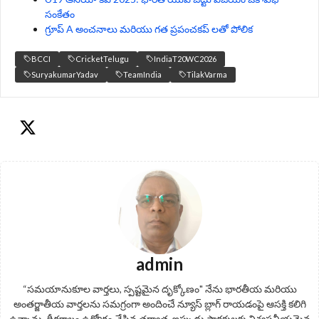
సంకేతం
గ్రూప్ A అంచనాలు మరియు గత ప్రపంచకప్ లతో పోలిక
BCCI
CricketTelugu
IndiaT20WC2026
SuryakumarYadav
TeamIndia
TilakVarma
admin
“సమయానుకూల వార్తలు, స్పష్టమైన దృక్కోణం" నేను భారతీయ మరియు
అంతర్జాతీయ వార్తలను సమగ్రంగా అందించే న్యూస్ బ్లాగ్ రాయడంపై ఆసక్తి కలిగి
ఉన్నాను. దీర్ఘకాలం ఉద్యోగం చేసిన తర్వాత, ఇప్పుడు పాఠకులకు విశ్వసనీయమైన