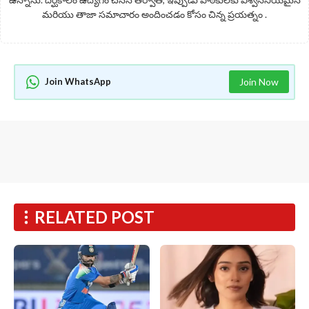
మరియు తాజా సమాచారం అందించడం కోసం చిన్న ప్రయత్నం .
Join WhatsApp
Join Now
RELATED POST