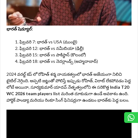
భారత్ షెడ్యూల్:
ఫిబ్రవరి 7: భారత్ vs USA (ముంబై)
ఫిబ్రవరి 12: భారత్ vs నమీబియా (ఢిల్లీ)
ఫిబ్రవరి 15: భారత్ vs పాకిస్థాన్ (కొలంబో)
ఫిబ్రవరి 18: భారత్ vs నెదర్లాండ్స్ (అహ్మదాబాద్)
2024 వరల్డ్ కప్ లో రోహిత్ శర్మ నాయకత్వంలో భారత్ అజేయంగా నిలిచి
టైటిల్ నెగ్గింది. అప్పటి జట్టుతో పోలిస్తే ఇప్పుడు రోహిత్, విరాట్ లేకపోవడం పెద్ద
లోటే అయినా, సూర్యకుమార్ యాదవ్ నేతృత్వంలోని ఈ సరికొత్త
India T20
WC 2026 team players list
మరింత దూకుడుగా ఉండే అవకాశం ఉంది.
హార్దిక్ పాండ్యా మరియు రింకూ సింగ్ ఫినిషర్లుగా ఉండటం భారత్‌కు పెద్ద బలం.