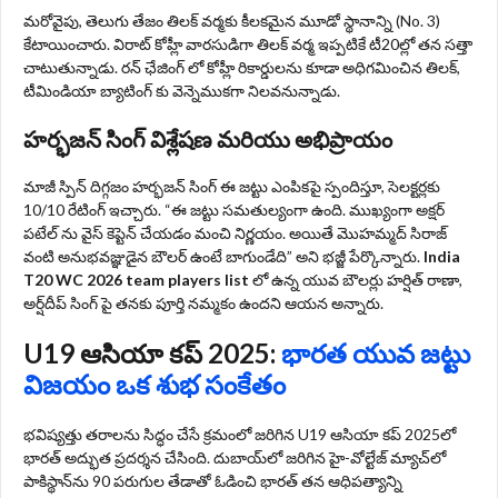
మరోవైపు, తెలుగు తేజం తిలక్ వర్మకు కీలకమైన మూడో స్థానాన్ని (No. 3)
కేటాయించారు. విరాట్ కోహ్లీ వారసుడిగా తిలక్ వర్మ ఇప్పటికే టీ20ల్లో తన సత్తా
చాటుతున్నాడు. రన్ ఛేజింగ్ లో కోహ్లీ రికార్డులను కూడా అధిగమించిన తిలక్,
టీమిండియా బ్యాటింగ్ కు వెన్నెముకగా నిలవనున్నాడు.
హర్భజన్ సింగ్ విశ్లేషణ మరియు అభిప్రాయం
మాజీ స్పిన్ దిగ్గజం హర్భజన్ సింగ్ ఈ జట్టు ఎంపికపై స్పందిస్తూ, సెలక్టర్లకు
10/10 రేటింగ్ ఇచ్చారు. “ఈ జట్టు సమతుల్యంగా ఉంది. ముఖ్యంగా అక్షర్
పటేల్ ను వైస్ కెప్టెన్ చేయడం మంచి నిర్ణయం. అయితే మొహమ్మద్ సిరాజ్
వంటి అనుభవజ్ఞుడైన బౌలర్ ఉంటే బాగుండేది” అని భజ్జీ పేర్కొన్నారు.
India
T20 WC 2026 team players list
లో ఉన్న యువ బౌలర్లు హర్షిత్ రాణా,
అర్ష్‌దీప్ సింగ్ పై తనకు పూర్తి నమ్మకం ఉందని ఆయన అన్నారు.
U19 ఆసియా కప్ 2025:
భారత యువ జట్టు
విజయం ఒక శుభ సంకేతం
భవిష్యత్తు తరాలను సిద్ధం చేసే క్రమంలో జరిగిన U19 ఆసియా కప్ 2025లో
భారత్ అద్భుత ప్రదర్శన చేసింది. దుబాయ్‌లో జరిగిన హై-వోల్టేజ్ మ్యాచ్‌లో
పాకిస్థాన్‌ను 90 పరుగుల తేడాతో ఓడించి భారత్ తన ఆధిపత్యాన్ని