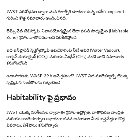
JWST పరిశోధనల ద్వారా మన గెలాక్సీకి దూరంగా ఉన్న అనేక exoplanets
గురించి కొత్త సమాచారం అందించినది.
జేమ్స్ వెబ్ టెలిస్కోప్, నివాసయోగ్యమైన లేదా వసతి సాధ్యమైన (Habitable
Zone) గ్రహాల వాతావరణాలని పరిశీలిస్తోంది.
ఇది ఇన్‌ఫ్రారెడ్ స్పెక్ట్రోస్కోపీ ఉపయోగించి నీటి ఆవిరి (Water Vapour),
కార్బన్ డయాక్సైడ్ (CO₂), మరియు మీథేన్ (CH₄) వంటి వాటి సమాచారం
కనుగొంటోంది
ఉదాహరణకు, WASP-39 b అనే గ్రహంలో, JWST నీటి మాలెక్యూల్స్‌ యొక్క
స్పష్టమైన సంకేతాలను గుర్తించింది
Habitability పై ప్రభావం
JWST యొక్క పరిశీలనల ద్వారా ఈ గ్రహాల ఉష్ణోగ్రత, వాతావరణ సాంద్రత
మరియు కాంతి కూర్పుల ఆధారంగా జీవన అవకాశాల మీద శాస్త్రవేత్తలు కొత్త
వివరాలు, విశేషాలు కనుగొన్నారు