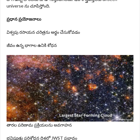
universe ను చూపిస్తోంది.
ప్రధాన ప్రయోజనాలు
విశ్వపు రసాయన చరిత్రను అర్థం చేసుకోవడం
జీవం ఉన్న భాగాల ఉనికి శోధన
తారల పరిణామ ప్రక్రియలను అవగాహన
భవిష్యత్తు పరిశోధన దిశలో JWST ప్రభావం