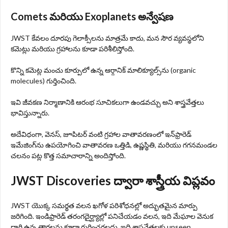
Comets మరియు Exoplanets అన్వేషణ
JWST కేవలం దూరపు గెలాక్సీలను మాత్రమే కాదు, మన సౌర వ్యవస్థలోని
కమెట్లు మరియు గ్రహాలను కూడా పరిశీలిస్తోంది.
కొన్ని కమెట్ల మంచు కూర్పులో ఉన్న ఆర్గానిక్ మాలిక్యూల్స్‌ను (organic
molecules) గుర్తించింది.
ఇవి జీవకణ నిర్మాణానికి ఆరంభ సూచికలుగా ఉండవచ్చు అని శాస్త్రవేత్తలు
భావిస్తున్నారు.
అదేవిధంగా, వెనస్, జూపిటర్ వంటి గ్రహాల వాతావరణంలో ఇన్‌ఫ్రారెడ్
ఇమేజింగ్‌ను ఉపయోగించి వాతావరణ ఒత్తిడి, ఉష్ణస్థితి, మరియు గగనమండల
చలనం పట్ల కొత్త సమాచారాన్ని అందిస్తోంది.
JWST Discoveries ద్వారా శాస్త్రీయ విప్లవం
JWST యొక్క సమర్థత వలన ఖగోళ పరిశోధనల్లో అద్భుతమైన మార్పు
జరిగింది. ఇండిఫ్రారెడ్ తరంగదైర్ఘ్యాల్లో పనిచేయడం వలన, ఇది మేఘాల వెనుక
దాగి ఉన్న తారలను కూడా గుర్తించగలదు. ఇది శాస్త్రవేత్తలకు unseen