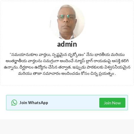
admin
“సమయానుకూల వార్తలు, స్పష్టమైన దృక్కోణం" నేను భారతీయ మరియు
అంతర్జాతీయ వార్తలను సమగ్రంగా అందించే న్యూస్ బ్లాగ్ రాయడంపై ఆసక్తి కలిగి
ఉన్నాను. దీర్ఘకాలం ఉద్యోగం చేసిన తర్వాత, ఇప్పుడు పాఠకులకు విశ్వసనీయమైన
మరియు తాజా సమాచారం అందించడం కోసం చిన్న ప్రయత్నం .
Join WhatsApp
Join Now