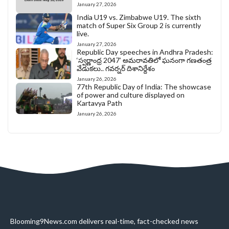
January 27, 2026
India U19 vs. Zimbabwe U19. The sixth
match of Super Six Group 2 is currently
live.
January 27, 2026
Republic Day speeches in Andhra Pradesh:
‘స్వర్ణాంధ్ర 2047’ అమరావతిలో ఘనంగా గణతంత్ర
వేడుకలు.. గవర్నర్ దిశానిర్దేశం
January 26, 2026
77th Republic Day of India: The showcase
of power and culture displayed on
Kartavya Path
January 26, 2026
Blooming9News.com delivers real-time, fact-checked news