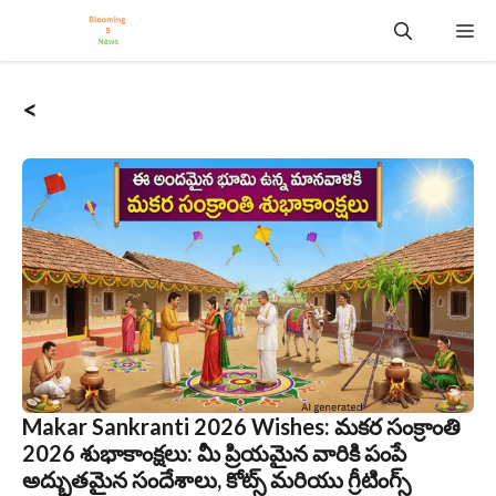
Skip
Me
to
content
<
Makar Sankranti 2026 Wishes: మకర సంక్రాంతి
2026 శుభాకాంక్షలు: మీ ప్రియమైన వారికి పంపే
అద్భుతమైన సందేశాలు, కోట్స్ మరియు గ్రీటింగ్స్