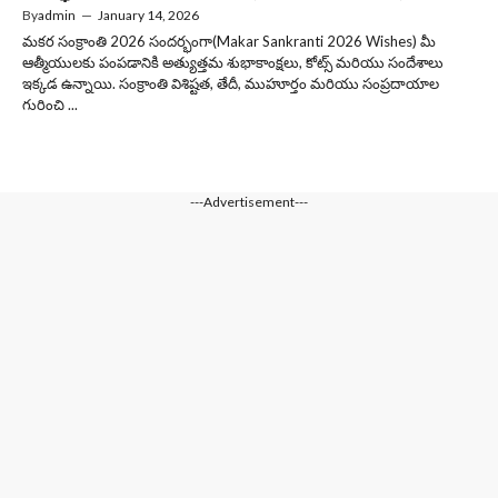
By
admin
—
January 14, 2026
మకర సంక్రాంతి 2026 సందర్భంగా(Makar Sankranti 2026 Wishes) మీ
ఆత్మీయులకు పంపడానికి అత్యుత్తమ శుభాకాంక్షలు, కోట్స్ మరియు సందేశాలు
ఇక్కడ ఉన్నాయి. సంక్రాంతి విశిష్టత, తేదీ, ముహూర్తం మరియు సంప్రదాయాల
గురించి ...
---Advertisement---