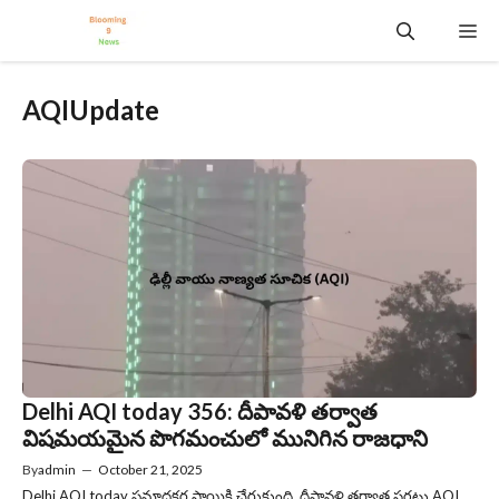
Skip
Me
to
content
AQIUpdate
Delhi AQI today 356: దీపావళి తర్వాత
విషమయమైన పొగమంచులో మునిగిన రాజధాని
By
admin
—
October 21, 2025
Delhi AQI today ప్రమాదకర స్థాయికి చేరుకుంది. దీపావళి తర్వాత సగటు AQI