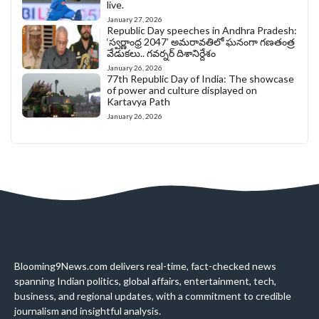
live.
January 27, 2026
Republic Day speeches in Andhra Pradesh:
‘స్వర్ణాంధ్ర 2047’ అమరావతిలో ఘనంగా గణతంత్ర
వేడుకలు.. గవర్నర్ దిశానిర్దేశం
January 26, 2026
77th Republic Day of India: The showcase
of power and culture displayed on
Kartavya Path
January 26, 2026
Blooming9News.com delivers real-time, fact-checked news
spanning Indian politics, global affairs, entertainment, tech,
business, and regional updates, with a commitment to credible
journalism and insightful analysis.