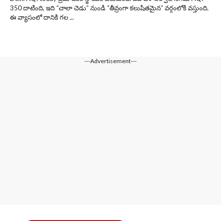
350 దాటింది, ఇది “చాలా చెడు” నుండి “తీవ్రంగా కలుషితమైన” వర్గంలోకి వస్తుంది.
ఈ వ్యాసంలో దానికి గల ...
---Advertisement---