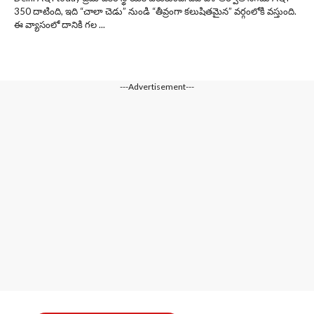
350 దాటింది, ఇది “చాలా చెడు” నుండి “తీవ్రంగా కలుషితమైన” వర్గంలోకి వస్తుంది.
ఈ వ్యాసంలో దానికి గల ...
---Advertisement---