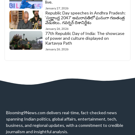
live.
January 27, 2026
Republic Day speeches in Andhra Pradesh:
‘స్వర్ణాంధ్ర 2047’ అమరావతిలో ఘనంగా గణతంత్ర
వేడుకలు.. గవర్నర్ దిశానిర్దేశం
January 26, 2026
77th Republic Day of India: The showcase
of power and culture displayed on
Kartavya Path
January 26, 2026
Blooming9News.com delivers real-time, fact-checked news
spanning Indian politics, global affairs, entertainment, tech,
business, and regional updates, with a commitment to credible
journalism and insightful analysis.