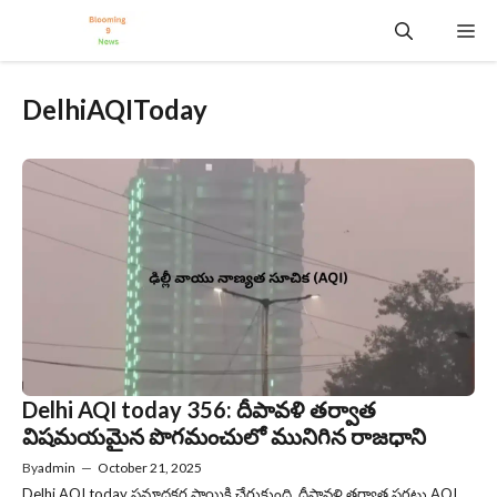
Skip
Me
to
content
DelhiAQIToday
Delhi AQI today 356: దీపావళి తర్వాత
విషమయమైన పొగమంచులో మునిగిన రాజధాని
By
admin
—
October 21, 2025
Delhi AQI today ప్రమాదకర స్థాయికి చేరుకుంది. దీపావళి తర్వాత సగటు AQI