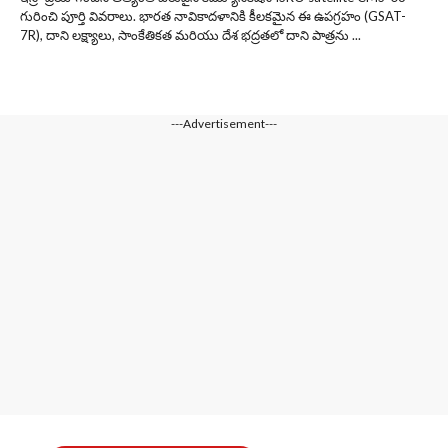
గురించి పూర్తి వివరాలు. భారత నావికాదళానికి కీలకమైన ఈ ఉపగ్రహం (GSAT-
7R), దాని లక్ష్యాలు, సాంకేతికత మరియు దేశ భద్రతలో దాని పాత్రను ...
---Advertisement---