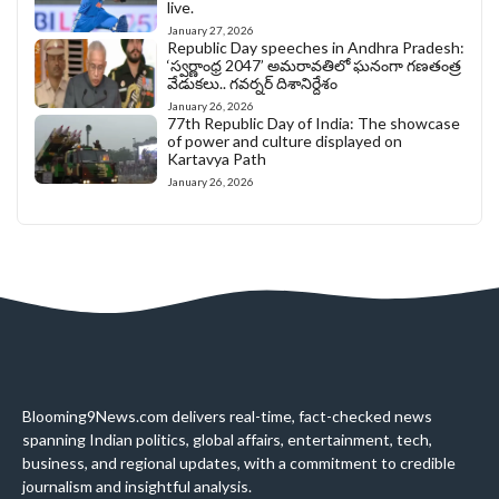
live.
January 27, 2026
Republic Day speeches in Andhra Pradesh:
‘స్వర్ణాంధ్ర 2047’ అమరావతిలో ఘనంగా గణతంత్ర
వేడుకలు.. గవర్నర్ దిశానిర్దేశం
January 26, 2026
77th Republic Day of India: The showcase
of power and culture displayed on
Kartavya Path
January 26, 2026
Blooming9News.com delivers real-time, fact-checked news
spanning Indian politics, global affairs, entertainment, tech,
business, and regional updates, with a commitment to credible
journalism and insightful analysis.