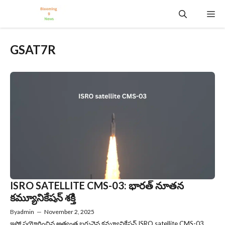
Skip
Me
to
content
GSAT7R
ISRO SATELLITE CMS-03: భారత్‌ నూతన
కమ్యూనికేషన్ శక్తి
By
admin
—
November 2, 2025
ఇస్రో ప్రయోగించిన అత్యంత బరువైన కమ్యూనికేషన్ ISRO satellite CMS-03