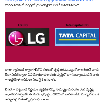
భారత మార్కెట్ చరిత్రలో మైలురాళ్లుగా నిలిచే అవకాశముంది.
టాటా క్యాపిటల్ ద్వారా NBFC రంగంలో వృద్ధి కథను పట్టుకోవాలనుకునే వారు,
లేదా ఎల్‌జీ ద్వారా వినియోగదారుల రంగం వృద్ధిలో భాగమవ్వాలనుకునే వారు
— ఇద్దరికీ ఈ ఐపీఓలు విలువైన అవకాశం.
చివరగా, పెట్టుబడి నిర్ణయం వ్యక్తిగత రిస్క్ సామర్థ్యం మరియు రంగ దృష్టిపై
ఆధారపడినప్పటికీ, ఈ రెండు ఇష్యూలు 2025లో భారత ఐపీఓ మార్కెట్‌కు ఒక
అద్భుతమైన శకాన్ని ప్రారంభించాయి.