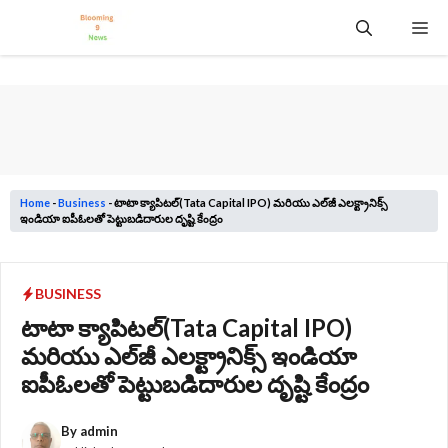
Skip
Me
to
content
Home
-
Business
-
టాటా క్యాపిటల్(Tata Capital IPO) మరియు ఎల్‌జీ ఎలక్ట్రానిక్స్
ఇండియా ఐపీఓలతో పెట్టుబడిదారుల దృష్టి కేంద్రం
BUSINESS
టాటా క్యాపిటల్(Tata Capital IPO)
మరియు ఎల్‌జీ ఎలక్ట్రానిక్స్ ఇండియా
ఐపీఓలతో పెట్టుబడిదారుల దృష్టి కేంద్రం
By
admin