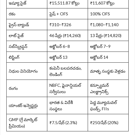
ఇష్యూ సైజ్
₹15,511.87 కోట్లు
₹11,607 కోట్లు
రకం
ఫ్రెష్ + OFS
100% OFS
ప్రైస్ బ్యాండ్
₹310–₹326
₹1,080–₹1,140
లాట్ సైజ్
46 షేర్లు (₹14,260)
13 షేర్లు (₹14,820)
సబ్‌స్క్రిప్షన్
అక్టోబర్ 6–8
అక్టోబర్ 7–9
లిస్టింగ్
అక్టోబర్ 13
అక్టోబర్ 14
కంపెనీ బలపరచడం,
నిధుల వినియోగం
మాతృ సంస్థకు వెళ్లడం
లెండింగ్
NBFC, ఫైనాన్షియల్
కన్స్యూమర్
రంగం
సర్వీసులు
ఎలక్ట్రానిక్స్
భారత & విదేశీ
పెద్ద మ్యూచువల్
యాంకర్ ఇన్వెస్టర్లు
సంస్థలు
ఫండ్స్, FIIs
GMP (గ్రే మార్కెట్
₹7.5/షేర్ (2.3%)
₹250/షేర్ (20%)
ప్రీమియం)