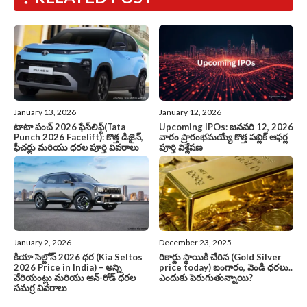
January 13, 2026
January 12, 2026
టాటా పంచ్ 2026 ఫేస్‌లిఫ్ట్(Tata
Upcoming IPOs: జనవరి 12, 2026
Punch 2026 Facelift): కొత్త డిజైన్,
వారం ప్రారంభమయ్యే కొత్త పబ్లిక్ ఆఫర్ల
ఫీచర్లు మరియు ధరల పూర్తి వివరాలు
పూర్తి విశ్లేషణ
January 2, 2026
December 23, 2025
కియా సెల్టోస్ 2026 ధర (Kia Seltos
రికార్డు స్థాయికి చేరిన (Gold Silver
2026 Price in India) – అన్ని
price today) బంగారం, వెండి ధరలు..
వేరియంట్లు మరియు ఆన్-రోడ్ ధరల
ఎందుకు పెరుగుతున్నాయి?
సమగ్ర వివరాలు