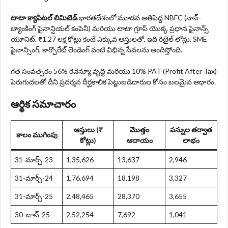
టాటా క్యాపిటల్ లిమిటెడ్
భారతదేశంలో మూడవ అతిపెద్ద NBFC (నాన్-
బ్యాంకింగ్ ఫైనాన్షియల్ కంపెనీ) మరియు టాటా గ్రూప్ యొక్క ప్రధాన ఫైనాన్స్
యూనిట్. ₹1.27 లక్ష కోట్లు కంటే ఎక్కువ ఆస్తులతో, ఇది రిటైల్ లోన్లు, SME
ఫైనాన్సింగ్, కార్పొరేట్ లెండింగ్ వంటి విభిన్న సేవలను అందిస్తోంది.
గత సంవత్సరం 56% రెవెన్యూ వృద్ధి మరియు 10% PAT (Profit After Tax)
పెరుగుదలతో దీని ప్రదర్శన దీర్ఘకాలిక పెట్టుబడిదారుల కోసం బలమైన ఆధారం.
ఆర్థిక సమాచారం
ఆస్తులు (₹
మొత్తం
పన్నుల తర్వాత
కాలం ముగింపు
కోట్లు)
ఆదాయం
లాభం
31-మార్చ్-23
1,35,626
13,637
2,946
31-మార్చ్-24
1,76,694
18,198
3,327
31-మార్చ్-25
2,48,465
28,370
3,655
30-జూన్-25
2,52,254
7,692
1,041