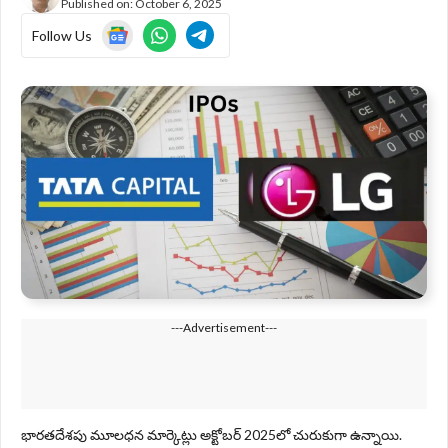
Published on:
October 6, 2025
Follow Us
---Advertisement---
భారతదేశపు మూలధన మార్కెట్లు అక్టోబర్ 2025లో చురుకుగా ఉన్నాయి.