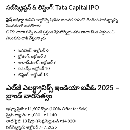
సబ్‌స్క్రిప్షన్ & లిస్టింగ్: Tata Capital IPO
ఫ్రెష్ ఇష్యూ:
కంపెనీ బ్యాలెన్స్ షీట్‌ను బలపరచడంలో, లెండింగ్ సామర్థ్యాన్ని
పెంచడంలో ఉపయోగం.
OFS:
టాటా సన్స్ వంటి ప్రస్తుత షేర్‌హోల్డర్లు తమ వాటా కొంత విక్రయించి
విలువను లాక్ చేస్తున్నారు
ఓపెనింగ్: అక్టోబర్ 6
క్లోజింగ్: అక్టోబర్ 8
అలాట్‌మెంట్: అక్టోబర్ 9
రిఫండ్స్: అక్టోబర్ 10
లిస్టింగ్: అక్టోబర్ 13
ఎల్‌జీ ఎలక్ట్రానిక్స్ ఇండియా ఐపీఓ 2025 –
బ్రాండ్ వారసత్వం
ఇష్యూ సైజ్: ₹11,607 కోట్లు (100% Offer for Sale)
ప్రైస్ బ్యాండ్: ₹1,080 – ₹1,140
లాట్ సైజ్: 13 షేర్లు (కనిష్ట పెట్టుబడి ₹14,820)
సబ్‌స్క్రిప్షన్: అక్టోబర్ 7–9, 2025