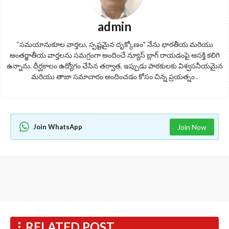
admin
“సమయానుకూల వార్తలు, స్పష్టమైన దృక్కోణం" నేను భారతీయ మరియు
అంతర్జాతీయ వార్తలను సమగ్రంగా అందించే న్యూస్ బ్లాగ్ రాయడంపై ఆసక్తి కలిగి
ఉన్నాను. దీర్ఘకాలం ఉద్యోగం చేసిన తర్వాత, ఇప్పుడు పాఠకులకు విశ్వసనీయమైన
మరియు తాజా సమాచారం అందించడం కోసం చిన్న ప్రయత్నం .
Join WhatsApp
Join Now
RELATED POST