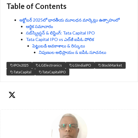
Table of Contents
అక్టోబర్ 2025లో భారతీయ మూలధన మార్కెట్లు ఉత్సాహంలో
ఆర్థిక సమాచారం
సబ్‌స్క్రిప్షన్ & లిస్టింగ్: Tata Capital IPO
Tata Capital IPO vs ఎల్‌జీ ఐపీఓ పోలిక
పెట్టుబడి అవకాశాలు & రిస్కులు
నిపుణుల అభిప్రాయం & ఐపీఓ సూచనలు
IPOs2025
LGElectronics
LGIndiaIPO
StockMarket
TataCapital
TataCapitalIPO