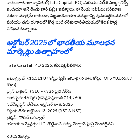
కారణం—టాటా క్యాపిటల్(Tata Capital IPO) మరియు ఎల్‌జీ ఎలక్ట్రానిక్స్
ఇండియా అనే రెండు భారీ పబ్లిక్ ఇష్యూలు. ఈ రెండు ఐపీఓలు పరిమాణ
పరంగా మాత్రమే కాకుండా, పెట్టుబడిదారుల నమ్మకాన్ని పునరుద్ధరించడంలో
మరియు తమ రంగాలలో కొత్త బుల్ రన్‌కు దారితీయడంలో కీలక పాత్ర
పోషించనున్నాయి.
అక్టోబర్ 2025లో భారతీయ మూలధన
మార్కెట్లు ఉత్సాహంలో
Tata Capital IPO 2025: ముఖ్య వివరాలు
ఇష్యూ సైజ్: ₹15,511.87 కోట్లు (ఫ్రెష్ ఇష్యూ ₹6,846 కోట్లు; OFS ₹8,665.87
కోట్లు)
ప్రైస్ బ్యాండ్: ₹310 – ₹326 ప్రతి షేర్‌కు
లాట్ సైజ్: 46 షేర్లు (కనిష్ట పెట్టుబడి ₹14,260)
సబ్‌స్క్రిప్షన్ తేదీలు: అక్టోబర్ 6–8, 2025
లిస్టింగ్ తేదీ: అక్టోబర్ 13, 2025 (BSE & NSE)
చైర్మన్: సౌరభ్ అగర్వాల్
యాంకర్ ఇన్వెస్టర్లు: LIC, గోల్డ్‌మన్ సాక్స్, మోర్గాన్ స్టాన్లీ మొదలైనవి
కంపెనీ నేపథ్యం