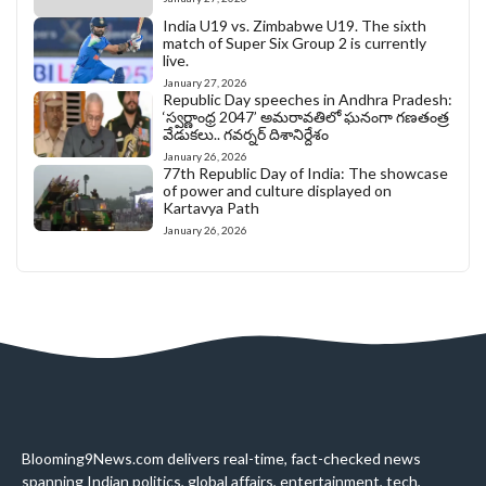
India U19 vs. Zimbabwe U19. The sixth
match of Super Six Group 2 is currently
live.
January 27, 2026
Republic Day speeches in Andhra Pradesh:
‘స్వర్ణాంధ్ర 2047’ అమరావతిలో ఘనంగా గణతంత్ర
వేడుకలు.. గవర్నర్ దిశానిర్దేశం
January 26, 2026
77th Republic Day of India: The showcase
of power and culture displayed on
Kartavya Path
January 26, 2026
Blooming9News.com delivers real-time, fact-checked news
spanning Indian politics, global affairs, entertainment, tech,