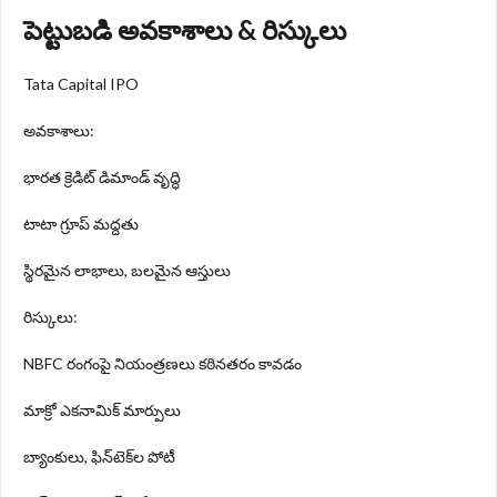
పెట్టుబడి అవకాశాలు & రిస్కులు
Tata Capital IPO
అవకాశాలు:
భారత క్రెడిట్ డిమాండ్ వృద్ధి
టాటా గ్రూప్ మద్దతు
స్థిరమైన లాభాలు, బలమైన ఆస్తులు
రిస్కులు:
NBFC రంగంపై నియంత్రణలు కఠినతరం కావడం
మాక్రో ఎకనామిక్ మార్పులు
బ్యాంకులు, ఫిన్‌టెక్‌ల పోటీ