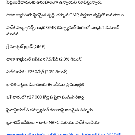
పెట్టుబడిదారులకు అనుకూలంగా ఉన్నాయని సూచిస్తున్నారు.
టాటా క్యాపిటల్: స్థిరమైన వృద్ధి, తక్కువ GMP, దీర్ఘకాల దృష్టితో అనుకూలం.
ఎల్‌జీ ఎలక్ట్రానిక్స్: అధిక GMP, కన్స్యూమర్ రంగంలో బలమైన డిమాండ్
సూచన.
గ్రే మార్కెట్ ట్రెండ్ (GMP)
టాటా క్యాపిటల్ ఐపీఓ: ₹7.5/షేర్ (2.3% గెయిన్)
ఎల్‌జీ ఐపీఓ: ₹250/షేర్ (20% గెయిన్)
భారత పెట్టుబడిదారులకు ఈ ఐపీఓల ప్రాముఖ్యత
ఒకే వారంలో ₹27,000 కోట్లకు పైగా ఫండింగ్ రికార్డ్
ఫైనాన్షియల్ & కన్స్యూమర్ రంగాలపై బలమైన నమ్మకం
బ్లూ-చిప్ ఐపీఓలు – టాటా NBFC మరియు ఎల్‌జీ ఇండియా
టాటా క్యాపిటల్ మరియు ఎల్‌జీ ఎలక్ట్రానిక్స్ ఇండియా ఐపీఓలు 2025లో