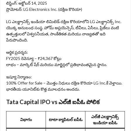
లిస్టింగ్: అక్టోబర్ 14, 2025
ప్రొమోటర్: LG Electronics Inc. (దక్షిణ కొరియా)
LG ఎలక్ట్రానిక్స్ ఇండియా లిమిటెడ్ దక్షిణ కొరియాలోని LG ఎలక్ట్రానిక్స్ Inc.
యొక్క అనుబంధ సంస్థ. హోమ్ అప్లయెన్సెస్, టీవీలు, ఏసీలు, ఫ్రిజ్‌లు వంటి
ఉత్పత్తులలో విశ్వసనీయత, సాంకేతికత మరియు నాణ్యతతో ఇది
పేరుపొందింది.
ఆర్థిక ప్రదర్శన:
FY2025 రెవెన్యూ – ₹24,367 కోట్లు
లాభం – మార్కెట్ షేర్ మరియు మార్జిన్లలో ప్రతిభావంతమైన స్థానం.
ఇష్యూ నిర్మాణం:
100% Offer for Sale – మొత్తం నిధులు దక్షిణ కొరియా LG Inc.కే వెళ్తాయి.
భారతీయ యూనిట్‌కు కొత్త మూలధనం అందదు.
Tata Capital IPO vs ఎల్‌జీ ఐపీఓ పోలిక
ఎల్‌జీ ఎలక్ట్రానిక్స్
విభాగం
టాటా క్యాపిటల్ ఐపీఓ
ఇండియా ఐపీఓ