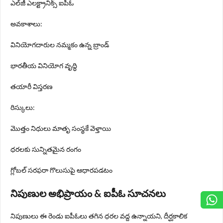
ఎల్‌జీ ఎలక్ట్రానిక్స్ ఐపీఓ
అవకాశాలు:
వినియోగదారుల నమ్మకం ఉన్న బ్రాండ్
భారతీయ వినియోగ వృద్ధి
తయారీ విస్తరణ
రిస్కులు:
మొత్తం నిధులు మాతృ సంస్థకే వెళ్తాయి
ధరలకు సున్నితమైన రంగం
గ్లోబల్ సరఫరా గొలుసుపై ఆధారపడటం
నిపుణుల అభిప్రాయం & ఐపీఓ సూచనలు
నిపుణులు ఈ రెండు ఐపీఓలు తగిన ధరల వద్ద ఉన్నాయని, దీర్ఘకాలిక