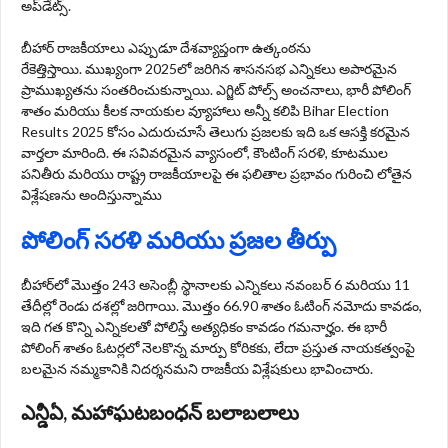
అప్‌డేట్స్.
బీహార్ రాజకీయాలు ఎప్పుడూ దేశవ్యాప్తంగా ఉత్కంఠను
రేకెత్తిస్తాయి. ముఖ్యంగా 2025లో జరిగిన శాసనసభ ఎన్నికలు అపారమైన
ప్రాముఖ్యతను సంతరించుకున్నాయి. ఎగ్జిట్ పోల్స్ అంచనాలు, భారీ పోలింగ్
శాతం మరియు కీలక నాయకుల వ్యూహాలు అన్నీ కలిపి Bihar Election
Results 2025 కోసం ఎదురుచూసే తెలుగు ప్రజలకు ఇది ఒక ఆసక్తి కరమైన
వార్తలా మారింది. ఈ సవివరమైన వ్యాసంలో, కౌంటింగ్ సరళి, కూటముల
పనితీరు మరియు రాష్ట్ర రాజకీయాలపై ఈ ఫలితాల ప్రభావం గురించి లోతైన
విశ్లేషణను అందిస్తున్నాము
పోలింగ్ సరళి మరియు ప్రజల తీర్పు
బీహార్‌లో మొత్తం 243 అసెంబ్లీ స్థానాలకు ఎన్నికలు నవంబర్ 6 మరియు 11
తేదీల్లో రెండు దశల్లో జరిగాయి. మొత్తం 66.90 శాతం ఓటింగ్ నమోదు కావడం,
ఇది గత కొన్ని ఎన్నికలతో పోలిస్తే అత్యధికం కావడం గమనార్హం. ఈ భారీ
పోలింగ్ శాతం ఓటర్లలో నెలకొన్న మార్పు కోరికకు, లేదా ప్రస్తుత నాయకత్వంపై
బలమైన నమ్మకానికి నిదర్శనమని రాజకీయ విశ్లేషకులు భావించారు.
ఎన్డీఏ, మహాఘటబంధన్ బలాబలాలు