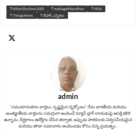
BiharElections2025
mahagathbandhan
NDA
TeluguNews
బీహార్_ఎన్నికలు
admin
“సమయానుకూల వార్తలు, స్పష్టమైన దృక్కోణం" నేను భారతీయ మరియు
అంతర్జాతీయ వార్తలను సమగ్రంగా అందించే న్యూస్ బ్లాగ్ రాయడంపై ఆసక్తి కలిగి
ఉన్నాను. దీర్ఘకాలం ఉద్యోగం చేసిన తర్వాత, ఇప్పుడు పాఠకులకు విశ్వసనీయమైన
మరియు తాజా సమాచారం అందించడం కోసం చిన్న ప్రయత్నం .