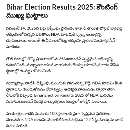
Bihar Election Results 2025: కౌంటింగ్
ముఖ్య ఘట్టాలు
నవంబర్ 14, 2025న ఓట్ల లెక్కింపు ప్రారంభం కాగానే, తొలుత పోస్టల్ బ్యాలెట్ల
లెక్కింపులో వచ్చిన ఫలితాలు NDA కూటమికి స్వల్ప ఆధిక్యాన్ని
చూపించాయి. అయితే, ఈవీఎంలలో ఓట్ల లెక్కింపు ప్రారంభమయ్యాక సీన్
మారింది.
తొలి గంటల్లో: కొన్ని ప్రాంతాలలో మహాఘటబంధన్ స్పష్టమైన ఆధిక్యాన్ని
కనబరిచింది. ముఖ్యంగా యువ నాయకుడు తేజస్వి యాదవ్ ప్రచారం చేసిన
స్థానాల్లో ఈ పట్టు కనిపించింది.
మధ్యాహ్నం నాటికి: లెక్కింపు ముందుకు సాగుతున్న కొద్దీ, NDA కూటమి కీలక
స్థానాలను గెలుచుకోవడం లేదా స్వల్ప ఆధిక్యత సాధించడం ద్వారా తిరిగి
రేసులోకి వచ్చింది. Bihar Election Results 2025 లో NDA మరియు
మహాఘటబంధన్ మధ్య హెచ్చుతగ్గులు ఓటర్లలో ఆసక్తిని పెంచాయి.
సాయంత్రం నాటికి: సుమారు 100 స్థానాలకు పైగా స్పష్టమైన ఫలితాలు
వెలువడగా, NDA కూటమి మెజారిటీకి అవసరమైన 122 సీట్ల మార్కును దాటే
దిశగా సాగింది.