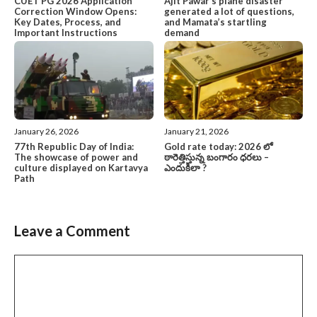
CUET PG 2026 Application
Ajit Pawar’s plane disaster
Correction Window Opens:
generated a lot of questions,
Key Dates, Process, and
and Mamata’s startling
Important Instructions
demand
January 26, 2026
January 21, 2026
77th Republic Day of India:
Gold rate today: 2026 లో
The showcase of power and
ఠారెత్తిస్తున్న బంగారం ధరలు –
culture displayed on Kartavya
ఎందుకిలా ?
Path
Leave a Comment
Comment