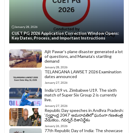
January 28, 2026
CUET PG 2026 Application Correction Window Opens:
Key Dates, Process, and Important Instructions
Ajit Pawar’s plane disaster generated a lot
of questions, and Mamata’s startling
demand
January 28, 2026
TELANGANA LAWSET 2026 Examination
dates announced
January 27, 2026
India U19 vs. Zimbabwe U19. The sixth
match of Super Six Group 2 is currently
live.
January 27, 2026
Republic Day speeches in Andhra Pradesh:
‘స్వర్ణాంధ్ర 2047’ అమరావతిలో ఘనంగా గణతంత్ర
వేడుకలు.. గవర్నర్ దిశానిర్దేశం
January 26, 2026
77th Republic Day of India: The showcase