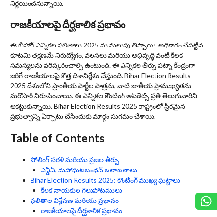
నిర్ణయించనున్నాయి.
రాజకీయాలపై దీర్ఘకాలిక ప్రభావం
ఈ బీహార్ ఎన్నికల ఫలితాలు 2025 ను మలుపు తిప్పాయి. అధికారం చేపట్టిన
కూటమి తక్షణమే నిరుద్యోగం, వలసలు మరియు అభివృద్ధి వంటి కీలక
సమస్యలను పరిష్కరించాల్సి ఉంటుంది. ఈ ఎన్నికల తీర్పు పట్నా కేంద్రంగా
జరిగే రాజకీయాలపై కొత్త దిశానిర్దేశం చేస్తుంది. Bihar Election Results
2025 దేశంలోని ప్రాంతీయ పార్టీల పాత్రను, వాటి జాతీయ ప్రాముఖ్యతను
మరోసారి నిరూపించాయి. ఈ ఎన్నికల కౌంటింగ్ అప్‌డేట్స్ ప్రతి తెలుగువారిని
ఆకట్టుకున్నాయి. Bihar Election Results 2025 రాష్ట్రంలో స్థిరమైన
ప్రభుత్వాన్ని ఏర్పాటు చేసేందుకు మార్గం సుగమం చేశాయి.
Table of Contents
పోలింగ్ సరళి మరియు ప్రజల తీర్పు
ఎన్డీఏ, మహాఘటబంధన్ బలాబలాలు
Bihar Election Results 2025: కౌంటింగ్ ముఖ్య ఘట్టాలు
కీలక నాయకుల గెలుపోటములు
ఫలితాల విశ్లేషణ మరియు ప్రభావం
రాజకీయాలపై దీర్ఘకాలిక ప్రభావం