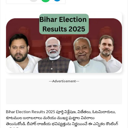
---Advertisement---
Bihar Election Results 2025 పూర్తి విశ్లేషణ, విజేతలు, ఓటమిదారులు,
కూటముల బలాబలాలు మరియు ముఖ్య ఘట్టాల వివరాలు
తెలుసుకోండి. బీహార్ రాజకీయ భవిష్యత్తును నిర్ణయించే ఈ ఎన్నికల కౌంటింగ్