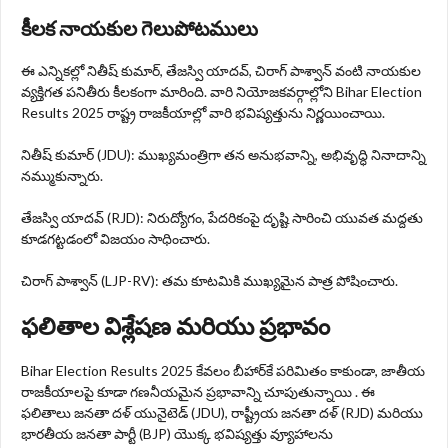
కీలక నాయకుల గెలుపోటములు
ఈ ఎన్నికల్లో నితీష్ కుమార్, తేజస్వి యాదవ్, చిరాగ్ పాశ్వాన్ వంటి నాయకుల
వ్యక్తిగత పనితీరు కీలకంగా మారింది. వారి నియోజకవర్గాల్లోని Bihar Election
Results 2025 రాష్ట్ర రాజకీయాల్లో వారి భవిష్యత్తును నిర్ణయించాయి.
నితీష్ కుమార్ (JDU): ముఖ్యమంత్రిగా తన అనుభవాన్ని, అభివృద్ధి నినాదాన్ని
నమ్ముకున్నారు.
తేజస్వి యాదవ్ (RJD): నిరుద్యోగం, పేదరికంపై దృష్టి సారించి యువత మద్దతు
కూడగట్టడంలో విజయం సాధించారు.
చిరాగ్ పాశ్వాన్ (LJP-RV): తమ కూటమికి ముఖ్యమైన పాత్ర పోషించారు.
ఫలితాల విశ్లేషణ మరియు ప్రభావం
Bihar Election Results 2025 కేవలం బీహార్‌కే పరిమితం కాకుండా, జాతీయ
రాజకీయాలపై కూడా గణనీయమైన ప్రభావాన్ని చూపుతున్నాయి . ఈ
ఫలితాలు జనతా దళ్ యునైటెడ్ (JDU), రాష్ట్రీయ జనతా దళ్ (RJD) మరియు
భారతీయ జనతా పార్టీ (BJP) యొక్క భవిష్యత్తు వ్యూహాలను