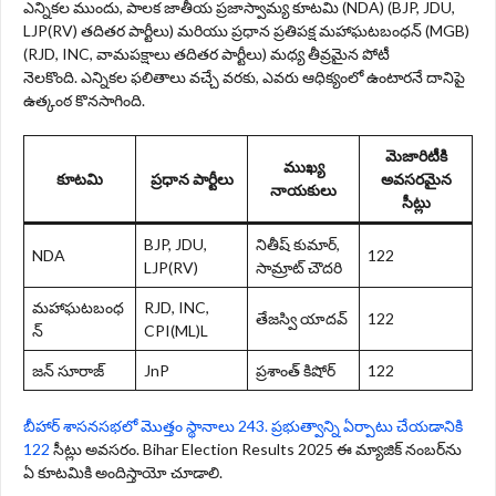
ఎన్నికల ముందు, పాలక జాతీయ ప్రజాస్వామ్య కూటమి (NDA) (BJP, JDU,
LJP(RV) తదితర పార్టీలు) మరియు ప్రధాన ప్రతిపక్ష మహాఘటబంధన్ (MGB)
(RJD, INC, వామపక్షాలు తదితర పార్టీలు) మధ్య తీవ్రమైన పోటీ
నెలకొంది. ఎన్నికల ఫలితాలు వచ్చే వరకు, ఎవరు ఆధిక్యంలో ఉంటారనే దానిపై
ఉత్కంఠ కొనసాగింది.
మెజారిటీకి
ముఖ్య
కూటమి
ప్రధాన పార్టీలు
అవసరమైన
నాయకులు
సీట్లు
BJP, JDU,
నితీష్ కుమార్,
NDA
122
LJP(RV)
సామ్రాట్ చౌదరి
మహాఘటబంధ
RJD, INC,
తేజస్వి యాదవ్
122
న్
CPI(ML)L
జన్ సూరాజ్
JnP
ప్రశాంత్ కిషోర్
122
బీహార్ శాసనసభలో మొత్తం స్థానాలు 243. ప్రభుత్వాన్ని ఏర్పాటు చేయడానికి
122
సీట్లు అవసరం. Bihar Election Results 2025 ఈ మ్యాజిక్ నంబర్‌ను
ఏ కూటమికి అందిస్తాయో చూడాలి.