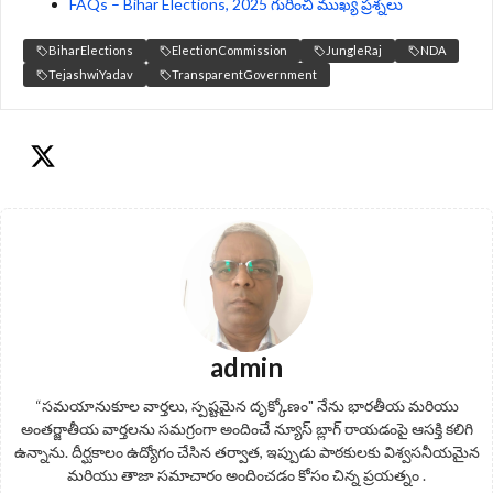
FAQs – Bihar Elections, 2025 గురించి ముఖ్య ప్రశ్నలు
BiharElections
ElectionCommission
JungleRaj
NDA
TejashwiYadav
TransparentGovernment
admin
“సమయానుకూల వార్తలు, స్పష్టమైన దృక్కోణం" నేను భారతీయ మరియు
అంతర్జాతీయ వార్తలను సమగ్రంగా అందించే న్యూస్ బ్లాగ్ రాయడంపై ఆసక్తి కలిగి
ఉన్నాను. దీర్ఘకాలం ఉద్యోగం చేసిన తర్వాత, ఇప్పుడు పాఠకులకు విశ్వసనీయమైన
మరియు తాజా సమాచారం అందించడం కోసం చిన్న ప్రయత్నం .