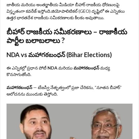
జాతీయ మరియు అంతర్జాతీయ మీడియా బీహార్ రాజకీయ ధోరణులపై
విస్తృతంగా కవరేజ్ ఇస్తోంది.జియోపాలిటికల్ (GEO) దృష్టిలో ఈ ఎన్నికలు
ఉత్తర భారతదేశ రాజకీయ సమీకరణాలకు కీలకం అవుతాయి.
బీహార్ రాజకీయ సమీకరణాలు – రాజాకీయ
పార్టీల బలాబలాలు ?
NDA vs మహాగఠబంధన్ (
Bihar Elections
)
ఈ ఎన్నికల్లో ప్రధాన పోటీ
NDA
మరియు
మహాగఠబంధన్
మధ్య
కొనసాగుతోంది.
మహాగఠబంధన్
— టేజస్వీ నేతృత్వంలో ప్రజా చేరికను, “నూతన బీహార్”
ఆలోచనను ముందుకు తెస్తోంది.