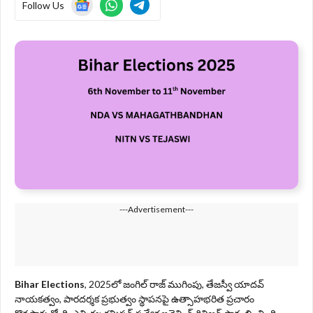
Follow Us
---Advertisement---
Bihar Elections
, 2025లో జంగిల్ రాజ్ ముగింపు, తేజస్వీ యాదవ్
నాయకత్వం, పారదర్శక ప్రభుత్వం స్థాపనపై ఉత్సాహభరిత ప్రచారం