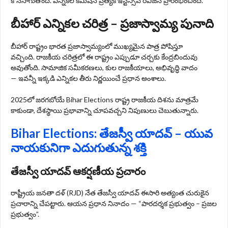
కొనసాగుతోంది. ఎన్నికల కమిషన్ ప్రత్యేక ఇన్టెన్సివ్ రివిజన్ ప్రారంభించింది.
బీహార్ ఎన్నికల చరిత్ర – ప్రజాస్వామ్య పునాది
బీహార్ రాష్ట్రం భారత ప్రజాస్వామ్యంలో ముఖ్యమైన పాత్ర పోషిస్తూ
వచ్చింది. రాజకీయ చరిత్రలో ఈ రాష్ట్రం ఎప్పుడూ చర్చకు కేంద్రబిందువు
అవుతోంది. సామాజిక సమీకరణలు, కుల రాజకీయాలు, అభివృద్ధి వాదం
— ఇవన్నీ ఇక్కడి ఎన్నికల తీరు నిర్ణయించే ప్రధాన అంశాలు.
2025లో జరగబోయే Bihar Elections రాష్ట్ర రాజకీయ దిశను మాత్రమే
కాకుండా, దేశస్థాయి ప్రభావాన్ని చూపవచ్చని నిపుణులు చెబుతున్నారు.
Bihar Elections
: తేజస్వీ యాదవ్ – యువ
నాయకునిగా ఎదుగుతున్న శక్తి
తేజస్వీ యాదవ్ ఆకర్షణీయ ప్రచారం
రాష్ట్రీయ జనతా దళ్ (RJD) నేత తేజస్వీ యాదవ్ ఈసారి అత్యంత చురుకైన
ప్రచారాన్ని చేపట్టారు. ఆయన ప్రధాన నినాదం — “పారదర్శక ప్రభుత్వం – ప్రజల
ప్రభుత్వం”.