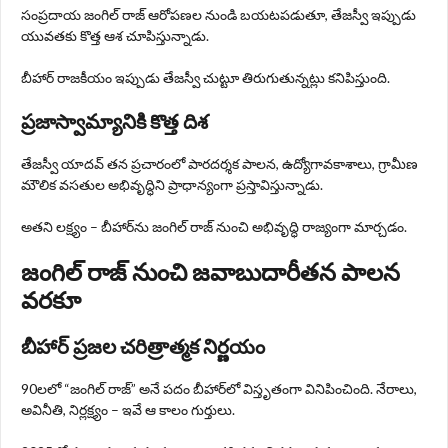
సంప్రదాయ జంగిల్ రాజ్ ఆరోపణల నుండి బయటపడుతూ, తేజస్వీ ఇప్పుడు
యువతకు కొత్త ఆశ చూపిస్తున్నాడు.
బీహార్ రాజకీయం ఇప్పుడు తేజస్వీ చుట్టూ తిరుగుతున్నట్లు కనిపిస్తుంది.
ప్రజాస్వామ్యానికి కొత్త దిశ
తేజస్వీ యాదవ్ తన ప్రచారంలో పారదర్శక పాలన, ఉద్యోగావకాశాలు, గ్రామీణ
మౌలిక వసతుల అభివృద్ధిని ప్రాధాన్యంగా ప్రస్తావిస్తున్నాడు.
అతని లక్ష్యం – బీహార్‌ను జంగిల్ రాజ్ నుంచి అభివృద్ధి రాజ్యంగా మార్చడం.
జంగిల్ రాజ్ నుంచి జవాబుదారీతన పాలన
వరకూ
బీహార్ ప్రజల చరిత్రాత్మక నిర్ణయం
90లలో “జంగిల్ రాజ్” అనే పదం బీహార్‌లో విస్తృతంగా వినిపించింది. నేరాలు,
అవినీతి, నిర్లక్ష్యం – ఇవే ఆ కాలం గుర్తులు.