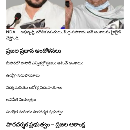
NDA
— అభివృద్ధి, మౌలిక వసతులు, కేంద్ర సహకారం అనే అంశాలను హైలైట్
చేస్తోంది.
ప్రజల ప్రధాన ఆందోళనలు
బీహార్‌లో ఈసారీ ఎన్నికల్లో ప్రజలు ఆశించే అంశాలు:
ఉద్యోగ సదుపాయాలు
విద్య మరియు ఆరోగ్య సదుపాయాలు
అవినీతి నియంత్రణ
సురక్షిత మరియు పారదర్శక ప్రభుత్వం
పారదర్శక ప్రభుత్వం – ప్రజల ఆకాంక్ష