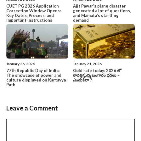
CUET PG 2026 Application
Ajit Pawar’s plane disaster
Correction Window Opens:
generated a lot of questions,
Key Dates, Process, and
and Mamata’s startling
Important Instructions
demand
January 26, 2026
January 21, 2026
77th Republic Day of India:
Gold rate today: 2026 లో
The showcase of power and
ఠారెత్తిస్తున్న బంగారం ధరలు –
culture displayed on Kartavya
ఎందుకిలా ?
Path
Leave a Comment
Comment