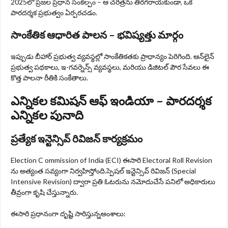
2025లో ప్రజల ప్రధాన సంకల్పం – ఆ చరిత్రను తిరగరాయకుండా, ఒక
పారదర్శక ప్రభుత్వం ఏర్పరచడం.
సాంకేతిక ఆధారిత పాలన – భవిష్యత్తు మార్గం
ఇప్పుడు బీహార్ ప్రభుత్వ వ్యవస్థల్లో సాంకేతికతకు ప్రాధాన్యం పెరిగింది. ఆన్‌లైన్
ప్రభుత్వ పథకాలు, ఇ-గవర్నెన్స్ వ్యవస్థలు, మరియు డిజిటల్ పౌర సేవలు ఈ
కొత్త పాలనా రీతికి సంకేతాలు.
ఎన్నికల కమిషన్ ఆఫ్ ఇండియా – పారదర్శక
ఎన్నికల పునాది
ప్రత్యేక ఇన్టెన్సివ్ రివిజన్ కార్యక్రమం
Election C ommission of India (ECI) ఈసారి Electoral Roll Revision
ను అత్యంత సవ్యంగా నిర్వహిస్తోంది.స్పెషల్ ఇన్టెన్సివ్ రివిజన్ (Special
Intensive Revision) ద్వారా ప్రతి ఓటరును నమోదుచేసే పనిలో అధికారులు
తీవ్రంగా కృషి చేస్తున్నారు.
ఈసారి ప్రధానంగా దృష్టి సారిస్తున్నఅంశాలు: