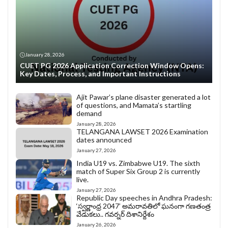
January 28, 2026
CUET PG 2026 Application Correction Window Opens:
Key Dates, Process, and Important Instructions
Ajit Pawar’s plane disaster generated a lot
of questions, and Mamata’s startling
demand
January 28, 2026
TELANGANA LAWSET 2026 Examination
dates announced
January 27, 2026
India U19 vs. Zimbabwe U19. The sixth
match of Super Six Group 2 is currently
live.
January 27, 2026
Republic Day speeches in Andhra Pradesh:
‘స్వర్ణాంధ్ర 2047’ అమరావతిలో ఘనంగా గణతంత్ర
వేడుకలు.. గవర్నర్ దిశానిర్దేశం
January 26, 2026