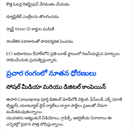
కొత్త ఓటర్ల రిజిస్ట్రేషన్ వేగవంతం చేయడం
డ్యూప్లికేట్ ఎంట్రీలను తొలగించడం
స్మార్ట్ Voter ID కార్డుల పంపిణీ
సాంకేతిక సహకారంతో పారదర్శకత పెంచడం
ECI అధికారులు బీహార్‌లోని ప్రతి బూత్ స్థాయిలో గణనీయమైన మార్పులు
సాధించేందుకు ప్రయత్నిస్తున్నారు.
ప్రచార రంగంలో నూతన ధోరణులు
సోషల్ మీడియా మరియు డిజిటల్ కాంపెయిన్
ఈసారి
Campaigning
పూర్తి డిజిటల్ మోడ్‌లోకి వెళ్లింది. ఫేస్‌బుక్, ఎక్స్ (మాజీ
ట్విట్టర్), యూట్యూబ్ లైవ్ ర్యాలీలు ద్వారా పార్టీలు ప్రజలతో నేరుగా
మమేకమవుతున్నాయి.
యువతను ఆకట్టుకునే వీడియోలు, గ్రాఫిక్స్, ఆకర్షణీయ నినాదాలు ఈ
ఎన్నికల్లో ప్రధాన పాత్ర పోషిస్తున్నాయి.