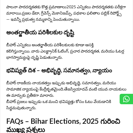
పాలనా పారదర్శకతకు కొత్త ప్రమాణాలు2025 ఎన్నికలు పారదర్శకతకు పరీక్షగా
మారాయి.ప్రజల డేటా, గ్రీవెన్స్ మెకానిజమ్స్, పథకాల ఫలితాల పబ్లిక్ రిపోర్ట్స్
— ఇవన్నీ ప్రభుత్వ నమ్మకాన్ని పెంచుతున్నాయి.
అంతర్జాతీయ పరిశీలకుల దృష్టి
బీహార్ ఎన్నికలు అంతర్జాతీయ పరిశీలకులకు కూడా ఆసక్తి
కలిగిస్తున్నాయి. వారు ఎలక్ట్రానిక్ ఓటింగ్, ప్రచార పారదర్శకత, మరియు ఓటర్ల
భాగస్వామ్యంపై దృష్టి పెడుతున్నారు.
భవిష్యత్ దిశ – అభివృద్ధి, సమానత్వం, న్యాయం
బీహార్ రాజకీయ నాయకత్వం ఇప్పుడు అభివృద్ధి, సమానత్వం, మరియు
సామాజిక న్యాయంపై కేంద్రీకృతమైంది.తేజస్వియాదవ్ వంటి యువ నాయకులు
ఈ మార్పుకు ప్రతీకగా మారారు.
బీహార్ ప్రజలు ఇప్పుడు ఒక మంచి భవిష్యత్తు కోసం ఓటు వేయడానికి
సిద్ధమవుతున్నారు.
FAQs –
Bihar Elections
, 2025 గురించి
ముఖ్య ప్రశ్నలు