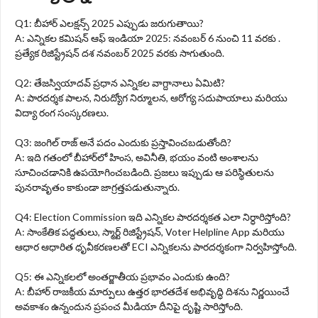
Q1: బీహార్ ఎలక్షన్స్ 2025 ఎప్పుడు జరుగుతాయి?
A: ఎన్నికల కమిషన్ ఆఫ్ ఇండియా 2025: నవంబర్ 6 నుంచి 11 వరకు .
ప్రత్యేక రిజిస్ట్రేషన్ దశ నవంబర్ 2025 వరకు సాగుతుంది.
Q2: తేజస్వియాదవ్ ప్రధాన ఎన్నికల వాగ్దానాలు ఏమిటి?
A: పారదర్శక పాలన, నిరుద్యోగ నిర్మూలన, ఆరోగ్య సదుపాయాలు మరియు
విద్యా రంగ సంస్కరణలు.
Q3: జంగిల్ రాజ్ అనే పదం ఎందుకు ప్రస్తావించబడుతోంది?
A: ఇది గతంలో బీహార్‌లో హింస, అవినీతి, భయం వంటి అంశాలను
సూచించడానికి ఉపయోగించబడింది. ప్రజలు ఇప్పుడు ఆ పరిస్థితులను
పునరావృతం కాకుండా జాగ్రత్తపడుతున్నారు.
Q4: Election Commission ఇది ఎన్నికల పారదర్శకత ఎలా నిర్ధారిస్తోంది?
A: సాంకేతిక పద్ధతులు, స్మార్ట్ రిజిస్ట్రేషన్, Voter Helpline App మరియు
ఆధార ఆధారిత ధృవీకరణలతో ECI ఎన్నికలను పారదర్శకంగా నిర్వహిస్తోంది.
Q5: ఈ ఎన్నికలలో అంతర్జాతీయ ప్రభావం ఎందుకు ఉంది?
A: బీహార్ రాజకీయ మార్పులు ఉత్తర భారతదేశ అభివృద్ధి దిశను నిర్ణయించే
అవకాశం ఉన్నందున ప్రపంచ మీడియా దీనిపై దృష్టి సారిస్తోంది.