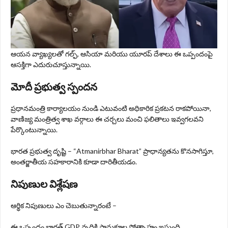
ఆయన వ్యాఖ్యలతో గల్ఫ్‌, ఆసియా మరియు యూరప్‌ దేశాలు ఈ ఒప్పందంపై
ఆసక్తిగా ఎదురుచూస్తున్నాయి.
మోదీ ప్రభుత్వ స్పందన
ప్రధానమంత్రి కార్యాలయం నుండి ఎటువంటి అధికారిక ప్రకటన రాకపోయినా,
వాణిజ్య మంత్రిత్వ శాఖ వర్గాలు ఈ చర్చలు మంచి ఫలితాలు ఇవ్వగలవని
పేర్కొంటున్నాయి.
భారత ప్రభుత్వ దృష్టి – “Atmanirbhar Bharat” ప్రాధాన్యతను కొనసాగిస్తూ,
అంతర్జాతీయ సహకారానికి కూడా దారితీయడం.
నిపుణుల విశ్లేషణ
ఆర్థిక నిపుణులు ఎం చెబుతున్నారంటే –
ఈ ఒప్పందం భారత్‌ GDP వృద్ధికి సానుకూల ప్రోత్సాహం ఇస్తుంది.