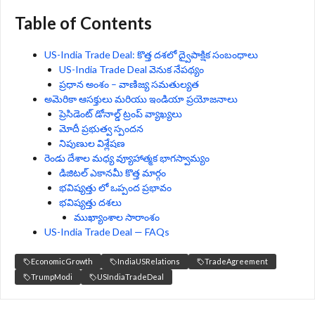
Table of Contents
US-India Trade Deal: కొత్త దశలో ద్వైపాక్షిక సంబంధాలు
US-India Trade Deal వెనుక నేపథ్యం
ప్రధాన అంశం – వాణిజ్య సమతుల్యత
అమెరికా ఆసక్తులు మరియు ఇండియా ప్రయోజనాలు
ప్రెసిడెంట్ డోనాల్డ్ ట్రంప్‌ వ్యాఖ్యలు
మోదీ ప్రభుత్వ స్పందన
నిపుణుల విశ్లేషణ
రెండు దేశాల మధ్య వ్యూహాత్మక భాగస్వామ్యం
డిజిటల్ ఎకానమీ కొత్త మార్గం
భవిష్యత్తు లో ఒప్పంద ప్రభావం
భవిష్యత్తు దశలు
ముఖ్యాంశాల సారాంశం
US-India Trade Deal — FAQs
EconomicGrowth
IndiaUSRelations
TradeAgreement
TrumpModi
USIndiaTradeDeal