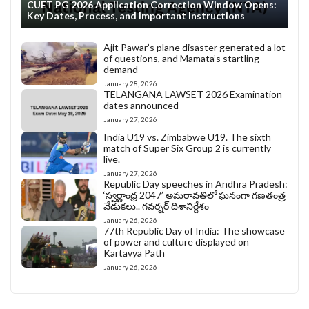
CUET PG 2026 Application Correction Window Opens:
Key Dates, Process, and Important Instructions
Ajit Pawar’s plane disaster generated a lot
of questions, and Mamata’s startling
demand
January 28, 2026
TELANGANA LAWSET 2026 Examination
dates announced
January 27, 2026
India U19 vs. Zimbabwe U19. The sixth
match of Super Six Group 2 is currently
live.
January 27, 2026
Republic Day speeches in Andhra Pradesh:
‘స్వర్ణాంధ్ర 2047’ అమరావతిలో ఘనంగా గణతంత్ర
వేడుకలు.. గవర్నర్ దిశానిర్దేశం
January 26, 2026
77th Republic Day of India: The showcase
of power and culture displayed on
Kartavya Path
January 26, 2026