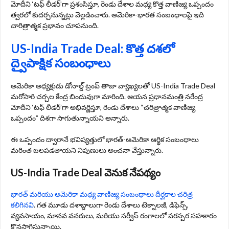
మోదీని ‘టఫ్ లీడర్’గా ప్రశంసిస్తూ, రెండు దేశాల మధ్య కొత్త వాణిజ్య ఒప్పందం
త్వరలో కుదర్చనున్నట్లు వెల్లడించారు. అమెరికా-భారత సంబంధాలపై ఇది
చారిత్రాత్మక ప్రభావం చూపనుంది.
US-India Trade Deal: కొత్త దశలో
ద్వైపాక్షిక సంబంధాలు
అమెరికా అధ్యక్షుడు డోనాల్డ్ ట్రంప్‌ తాజా వ్యాఖ్యలతో US-India Trade Deal
మరోసారి చర్చల కేంద్ర బిందువుగా మారింది. ఆయన ప్రధానమంత్రి నరేంద్ర
మోదీని ‘టఫ్ లీడర్’గా అభివర్ణిస్తూ, రెండు దేశాలు “చరిత్రాత్మక వాణిజ్య
ఒప్పందం” దిశగా సాగుతున్నాయని అన్నారు.
ఈ ఒప్పందం ద్వారానే భవిష్యత్తులో భారత్‌-అమెరికా ఆర్థిక సంబంధాలు
మరింత బలపడతాయని నిపుణులు అంచనా వేస్తున్నారు.
US-India Trade Deal వెనుక నేపథ్యం
భారత్‌ మరియు అమెరికా మధ్య వాణిజ్య సంబంధాలు దీర్ఘకాల చరిత్ర
కలిగినవి
. గత మూడు దశాబ్దాలుగా రెండు దేశాలు టెక్నాలజీ, డిఫెన్స్,
వ్యవసాయం, మానవ వనరులు, మరియు సర్వీస్ రంగాలలో పరస్పర సహకారం
కొనసాగిస్తున్నాయి.