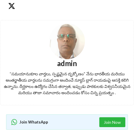
admin
“సమయానుకూల వార్తలు, స్పష్టమైన దృక్కోణం" నేను భారతీయ మరియు
అంతర్జాతీయ వార్తలను సమగ్రంగా అందించే న్యూస్ బ్లాగ్ రాయడంపై ఆసక్తి కలిగి
ఉన్నాను. దీర్ఘకాలం ఉద్యోగం చేసిన తర్వాత, ఇప్పుడు పాఠకులకు విశ్వసనీయమైన
మరియు తాజా సమాచారం అందించడం కోసం చిన్న ప్రయత్నం .
Join WhatsApp
Join Now