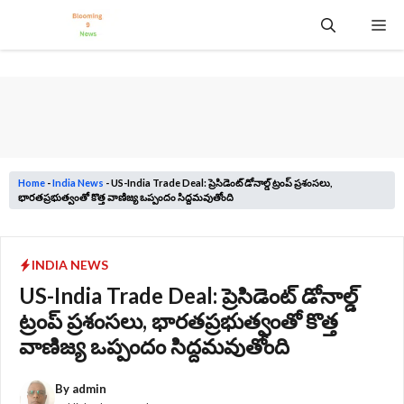
Skip
Me
to
content
Home
-
India News
-
US-India Trade Deal: ప్రెసిడెంట్ డోనాల్డ్ ట్రంప్‌ ప్రశంసలు,
భారతప్రభుత్వంతో కొత్త వాణిజ్య ఒప్పందం సిద్దమవుతోంది
INDIA NEWS
US-India Trade Deal: ప్రెసిడెంట్ డోనాల్డ్
ట్రంప్‌ ప్రశంసలు, భారతప్రభుత్వంతో కొత్త
వాణిజ్య ఒప్పందం సిద్దమవుతోంది
By
admin