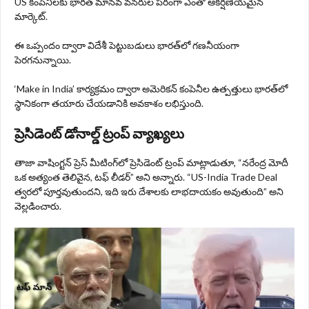
US కంపెనీలకు భారత్‌ మానవ వనరుల పరంగా ఎంతో ఆకర్షణీయమైన
మార్కెట్.
ఈ ఒప్పందం ద్వారా విదేశీ పెట్టుబడులు భారత్‌లో గణనీయంగా
పెరగనున్నాయి.
‘Make in India’ కార్యక్రమం ద్వారా అమెరికన్ కంపెనీల ఉత్పత్తులు భారత్‌లో
స్థానికంగా తయారు చేయడానికి అవకాశం లభిస్తుంది.
ప్రెసిడెంట్ డోనాల్డ్ ట్రంప్‌ వ్యాఖ్యలు
తాజా వాషింగ్టన్ ప్రెస్ మీటింగ్‌లో ప్రెసిడెంట్ ట్రంప్‌ మాట్లాడుతూ, “నరేంద్ర మోదీ
ఒక అత్యంత తెలివైన, టఫ్ లీడర్‌” అని అన్నారు. “US-India Trade Deal
త్వరలో పూర్తవుతుందని, ఇది ఇరు దేశాలకు లాభదాయకం అవుతుంది” అని
వెల్లడించారు.