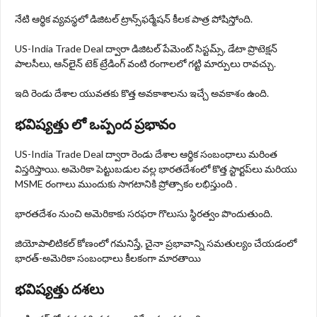
నేటి ఆర్థిక వ్యవస్థలో డిజిటల్ ట్రాన్స్‌ఫర్మేషన్ కీలక పాత్ర పోషిస్తోంది.
US-India Trade Deal ద్వారా డిజిటల్ పేమెంట్ సిస్టమ్స్‌, డేటా ప్రొటెక్షన్
పాలసీలు, ఆన్‌లైన్ టెక్ ట్రేడింగ్ వంటి రంగాలలో గట్టి మార్పులు రావచ్చు.
ఇది రెండు దేశాల యువతకు కొత్త అవకాశాలను ఇచ్చే అవకాశం ఉంది.
భవిష్యత్తు లో ఒప్పంద ప్రభావం
US-India Trade Deal ద్వారా రెండు దేశాల ఆర్థిక సంబంధాలు మరింత
విస్తరిస్తాయి. అమెరికా పెట్టుబడుల వల్ల భారతదేశంలో కొత్త స్టార్టప్‌లు మరియు
MSME రంగాలు ముందుకు సాగటానికి ప్రోత్సాకం లభిస్తుంది .
భారతదేశం నుంచి అమెరికాకు సరఫరా గొలుసు స్థిరత్వం పొందుతుంది.
జియోపాలిటికల్ కోణంలో గమనిస్తే, చైనా ప్రభావాన్ని సమతుల్యం చేయడంలో
భారత్‌-అమెరికా సంబంధాలు కీలకంగా మారతాయి
భవిష్యత్తు దశలు