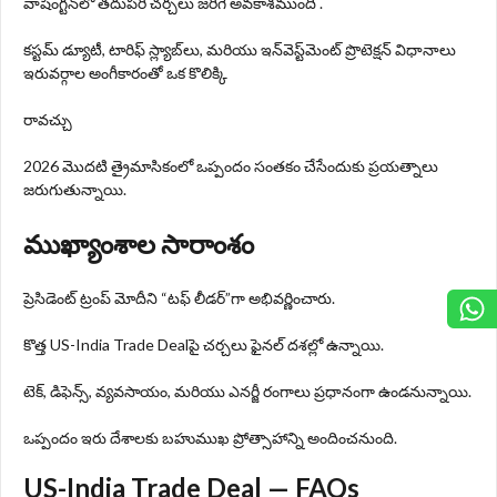
వాషింగ్టన్‌లో తదుపరి చర్చలు జరిగే అవకాశముంది .
కస్టమ్ డ్యూటీ, టారిఫ్‌ స్ల్యాబ్‌లు, మరియు ఇన్‌వెస్ట్‌మెంట్ ప్రొటెక్షన్ విధానాలు
ఇరువర్గాల అంగీకారంతో ఒక కొలిక్కి
రావచ్చు
2026 మొదటి త్రైమాసికంలో ఒప్పందం సంతకం చేసేందుకు ప్రయత్నాలు
జరుగుతున్నాయి.
ముఖ్యాంశాల సారాంశం
ప్రెసిడెంట్ ట్రంప్‌ మోదీని “టఫ్ లీడర్‌”గా అభివర్ణించారు.
కొత్త US-India Trade Deal‌పై చర్చలు ఫైనల్‌ దశల్లో ఉన్నాయి.
టెక్‌, డిఫెన్స్‌, వ్యవసాయం, మరియు ఎనర్జీ రంగాలు ప్రధానంగా ఉండనున్నాయి.
ఒప్పందం ఇరు దేశాలకు బహుముఖ ప్రోత్సాహాన్ని అందించనుంది.
US-India Trade Deal — FAQs