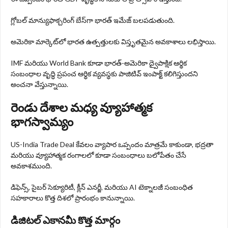
గ్లోబల్ మాన్యుఫాక్చరింగ్ బేస్‌గా భారత్‌ ఇమేజ్‌ బలపడుతుంది.
అమెరికా మార్కెట్‌లో భారత ఉత్పత్తులకు విస్తృతమైన అవకాశాలు లభిస్తాయి.
IMF మరియు World Bank కూడా భారత్‌-అమెరికా ద్వైపాక్షిక ఆర్థిక
సంబంధాల వృద్ధి ప్రపంచ ఆర్థిక వ్యవస్థకు పాజిటివ్ ఇంపాక్ట్ కలిగిస్తుందని
అంచనా వేస్తున్నాయి.
రెండు దేశాల మధ్య వ్యూహాత్మక
భాగస్వామ్యం
US-India Trade Deal కేవలం వ్యాపార ఒప్పందం మాత్రమే కాకుండా, భద్రతా
మరియు వ్యూహాత్మక రంగాలలో కూడా సంబంధాలు బలోపేతం చేసే
అవకాశముంది.
డిఫెన్స్‌, సైబర్‌ సెక్యూరిటీ, క్లీన్ ఎనర్జీ, మరియు AI టెక్నాలజీ సంబంధిత
సహకారాలు కొత్త దిశలో ప్రారంభం కానున్నాయి.
డిజిటల్ ఎకానమీ కొత్త మార్గం