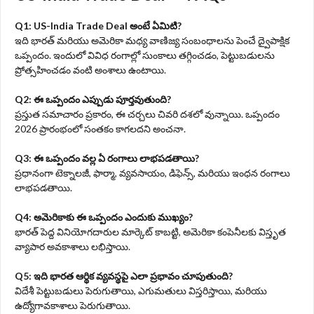
Q1: US-India Trade Deal అంటే ఏమిటి?
ఇది భారత్‌ మరియు అమెరికా మధ్య వాణిజ్య సంబంధాలను పెంచే ద్వైపాక్షిక
ఒప్పందం. ఇందులో వివిధ రంగాల్లో సుంకాలు తగ్గించడం, పెట్టుబడులను
ప్రోత్సహించడం వంటి అంశాలు ఉంటాయి.
Q2: ఈ ఒప్పందం ఎప్పుడు పూర్తవుతుంది?
ప్రస్తుత సమాచారం ప్రకారం, ఈ చర్చలు చివరి దశలో వున్నాయి. ఒప్పందం
2026 ప్రారంభంలో సంతకం కాగలదని అంచనా.
Q3: ఈ ఒప్పందం వల్ల ఏ రంగాలు లాభపడతాయి?
ప్రధానంగా టెక్నాలజీ, ఫార్మా, వ్యవసాయం, డిఫెన్స్‌, మరియు ఇంధన రంగాలు
లాభపడతాయి.
Q4: అమెరికాకు ఈ ఒప్పందం ఎందుకు ముఖ్యం?
భారత్‌ పెద్ద వినియోగదారుల మార్కెట్‌ కాబట్టి, అమెరికా కంపెనీలకు విస్తృత
వ్యాపార అవకాశాలు లభిస్తాయి.
Q5: ఇది భారత ఆర్థిక వ్యవస్థపై ఎలా ప్రభావం చూపుతుంది?
విదేశీ పెట్టుబడులు పెరుగుతాయి, ఎగుమతులు విస్తరిస్తాయి, మరియు
ఉద్యోగావకాశాలు పెరుగుతాయి.