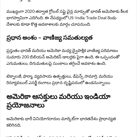
ముఖ్యంగా 2020 తర్వాత గ్లోబల్ సప్లై చైన్ల మార్పుతో భారత్‌ అమెరికాకు కీలక
భాగస్వామిగా ఎదిగింది. ఈ నేపథ్యంలో US-India Trade Deal రెండు
దేశాలకు కూడా కొత్త అవకాశాలకు మార్గం చూపనుంది.
ప్రధాన అంశం – వాణిజ్య సమతుల్యత
ప్రస్తుతం భారత్‌ మరియు అమెరికా మధ్య ద్వైపాక్షిక వాణిజ్య పరిమాణం
సుమారు 200 బిలియన్ అమెరికన్ డాలర్లకు పైగా ఉంది. ఈ ఒప్పందంతో
ఎగుమతులు, దిగుమతులపై సుంకాలు తగ్గించే అవకాశం ఉంది.
టెక్నాలజీ, ఫార్మా, వ్యవసాయ ఉత్పత్తులు, డిఫెన్స్‌ సామాగ్రి, మరియు
రిన్యూవబుల్ ఎనర్జీ రంగాలు ప్రధాన దృష్టిపదంలో ఉండనున్నాయి.
అమెరికా ఆసక్తులు మరియు ఇండియా
ప్రయోజనాలు
అమెరికాకు భారీ వినియోగదారుల మార్కెట్‌గా భారతదేశం ప్రాధాన్యత
కలిగినది.