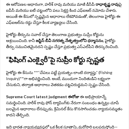
ఈ ఆరోపణల ఆధారంగా, హరీశ్ రావు మరియు మాజీ డీసీపీ
రాధాకృష్ణ రావు
పై
ఐపీసీ మరియు ఐటీ చట్టంలోని పలు సెక్షన్ల కింద ఎఫ్ఐఆర్ నమోదు చేశారు.
అయితే ఈ కేసులో స్పష్టమైన ఆధారాలు లేకపోవడంతో, తెలంగాణ హైకోర్టు ఈ
ఎఫ్ఐఆర్‌ను రద్దు చేస్తూ కీలక వ్యాఖ్యలు చేసింది.
హైకోర్టు తీర్పును సవాల్ చేస్తూ తెలంగాణ ప్రభుత్వం సుప్రీం కోర్టును
ఆశ్రయించింది. కానీ
జస్టిస్ బీవీ నగరత్న నేతృత్వంలోని ధర్మాసనం
, హైకోర్టు
తీర్పు సముచితమైనదని స్పష్టం చేస్తూ ప్రభుత్వ ఎస్ఎల్‌పీని తిరస్కరించింది.
“ఫిషింగ్ ఎంక్వైరీ”పై సుప్రీం కోర్టు స్పష్టత
హైకోర్టు ఈ కేసును **“చేపలు పట్టే ప్రయత్నం లాంటి దర్యాప్తు” (Fishing
Inquiry)**గా అభివర్ణించింది. అంటే, ముందుగా నిందితుడిని లక్ష్యంగా
చేసుకుని, తర్వాత ఆధారాలు వెతకడం చట్టవిరుద్ధమని స్పష్టం చేసింది.
Supreme Court latest judgment ఈరోజు
ఈ అభిప్రాయాన్నే
సమర్థించింది. హరీశ్ రావు ఫోన్ ట్యాపింగ్‌కు నేరుగా సంబంధం ఉన్నట్లు చూపే
బలమైన ఆధారాలు లేనప్పుడు, క్రిమినల్ కేసు కొనసాగించడం న్యాయసమ్మతం
కాదని తేల్చింది.
ఇది భారత న్యాయవ్యవస్థలో ఒక కీలక సూత్రాన్ని మరోసారి బలపరుస్తోంది—