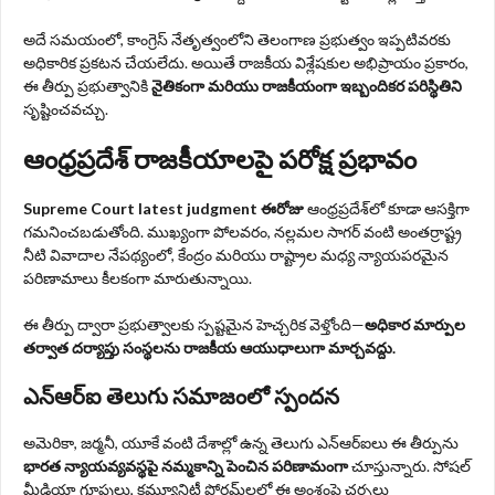
అదే సమయంలో, కాంగ్రెస్ నేతృత్వంలోని తెలంగాణ ప్రభుత్వం ఇప్పటివరకు
అధికారిక ప్రకటన చేయలేదు. అయితే రాజకీయ విశ్లేషకుల అభిప్రాయం ప్రకారం,
ఈ తీర్పు ప్రభుత్వానికి
నైతికంగా మరియు రాజకీయంగా ఇబ్బందికర పరిస్థితిని
సృష్టించవచ్చు.
ఆంధ్రప్రదేశ్ రాజకీయాలపై పరోక్ష ప్రభావం
Supreme Court latest judgment ఈరోజు
ఆంధ్రప్రదేశ్‌లో కూడా ఆసక్తిగా
గమనించబడుతోంది. ముఖ్యంగా పోలవరం, నల్లమల సాగర్ వంటి అంతర్రాష్ట్ర
నీటి వివాదాల నేపథ్యంలో, కేంద్రం మరియు రాష్ట్రాల మధ్య న్యాయపరమైన
పరిణామాలు కీలకంగా మారుతున్నాయి.
ఈ తీర్పు ద్వారా ప్రభుత్వాలకు స్పష్టమైన హెచ్చరిక వెళ్తోంది—
అధికార మార్పుల
తర్వాత దర్యాప్తు సంస్థలను రాజకీయ ఆయుధాలుగా మార్చవద్దు.
ఎన్‌ఆర్‌ఐ తెలుగు సమాజంలో స్పందన
అమెరికా, జర్మనీ, యూకే వంటి దేశాల్లో ఉన్న తెలుగు ఎన్‌ఆర్‌ఐలు ఈ తీర్పును
భారత న్యాయవ్యవస్థపై నమ్మకాన్ని పెంచిన పరిణామంగా
చూస్తున్నారు. సోషల్
మీడియా గ్రూపులు, కమ్యూనిటీ ఫోరమ్‌లలో ఈ అంశంపై చర్చలు