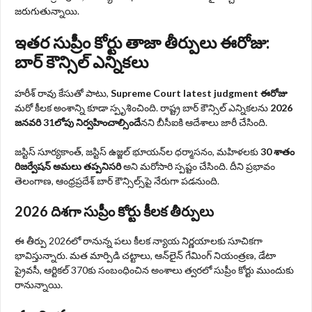
జరుగుతున్నాయి.
ఇతర సుప్రీం కోర్టు తాజా తీర్పులు ఈరోజు:
బార్ కౌన్సిల్ ఎన్నికలు
హరీశ్ రావు కేసుతో పాటు,
Supreme Court latest judgment ఈరోజు
మరో కీలక అంశాన్ని కూడా స్పృశించింది. రాష్ట్ర బార్ కౌన్సిల్ ఎన్నికలను
2026
జనవరి 31లోపు నిర్వహించాల్సిందే
నని బీసీఐకి ఆదేశాలు జారీ చేసింది.
జస్టిస్ సూర్యకాంత్, జస్టిస్ ఉజ్జల్ భూయన్‌ల ధర్మాసనం, మహిళలకు
30 శాతం
రిజర్వేషన్ అమలు తప్పనిసరి
అని మరోసారి స్పష్టం చేసింది. దీని ప్రభావం
తెలంగాణ, ఆంధ్రప్రదేశ్ బార్ కౌన్సిల్స్‌పై నేరుగా పడనుంది.
2026 దిశగా సుప్రీం కోర్టు కీలక తీర్పులు
ఈ తీర్పు 2026లో రానున్న పలు కీలక న్యాయ నిర్ణయాలకు సూచికగా
భావిస్తున్నారు. మత మార్పిడి చట్టాలు, ఆన్‌లైన్ గేమింగ్ నియంత్రణ, డేటా
ప్రైవసీ, ఆర్టికల్ 370కు సంబంధించిన అంశాలు త్వరలో సుప్రీం కోర్టు ముందుకు
రానున్నాయి.