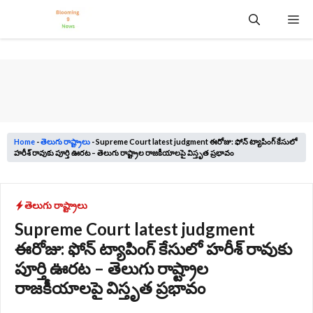
Skip
Me
to
content
Home
-
తెలుగు రాష్ట్రాలు
-
Supreme Court latest judgment ఈరోజు: ఫోన్ ట్యాపింగ్ కేసులో
హరీశ్ రావుకు పూర్తి ఊరట – తెలుగు రాష్ట్రాల రాజకీయాలపై విస్తృత ప్రభావం
తెలుగు రాష్ట్రాలు
Supreme Court latest judgment
ఈరోజు: ఫోన్ ట్యాపింగ్ కేసులో హరీశ్ రావుకు
పూర్తి ఊరట – తెలుగు రాష్ట్రాల
రాజకీయాలపై విస్తృత ప్రభావం