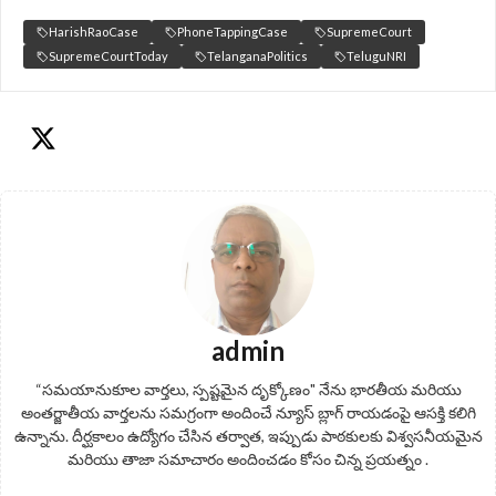
HarishRaoCase
PhoneTappingCase
SupremeCourt
SupremeCourtToday
TelanganaPolitics
TeluguNRI
admin
“సమయానుకూల వార్తలు, స్పష్టమైన దృక్కోణం" నేను భారతీయ మరియు
అంతర్జాతీయ వార్తలను సమగ్రంగా అందించే న్యూస్ బ్లాగ్ రాయడంపై ఆసక్తి కలిగి
ఉన్నాను. దీర్ఘకాలం ఉద్యోగం చేసిన తర్వాత, ఇప్పుడు పాఠకులకు విశ్వసనీయమైన
మరియు తాజా సమాచారం అందించడం కోసం చిన్న ప్రయత్నం .