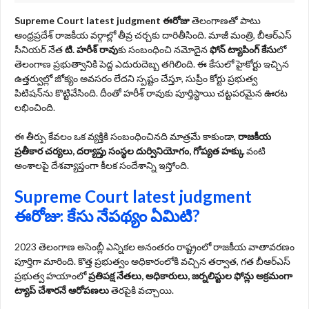
Supreme Court latest judgment ఈరోజు
తెలంగాణతో పాటు
ఆంధ్రప్రదేశ్ రాజకీయ వర్గాల్లో తీవ్ర చర్చకు దారితీసింది. మాజీ మంత్రి, బీఆర్ఎస్
సీనియర్ నేత
టి. హరీశ్ రావు
కు సంబంధించి నమోదైన
ఫోన్ ట్యాపింగ్ కేసు
లో
తెలంగాణ ప్రభుత్వానికి పెద్ద ఎదురుదెబ్బ తగిలింది. ఈ కేసులో హైకోర్టు ఇచ్చిన
ఉత్తర్వుల్లో జోక్యం అవసరం లేదని స్పష్టం చేస్తూ, సుప్రీం కోర్టు ప్రభుత్వ
పిటిషన్‌ను కొట్టివేసింది. దీంతో హరీశ్ రావుకు పూర్తిస్థాయి చట్టపరమైన ఊరట
లభించింది.
ఈ తీర్పు కేవలం ఒక వ్యక్తికి సంబంధించినది మాత్రమే కాకుండా,
రాజకీయ
ప్రతీకార చర్యలు, దర్యాప్తు సంస్థల దుర్వినియోగం, గోప్యత హక్కు
వంటి
అంశాలపై దేశవ్యాప్తంగా కీలక సందేశాన్ని ఇస్తోంది.
Supreme Court latest judgment
ఈరోజు: కేసు నేపథ్యం ఏమిటి?
2023 తెలంగాణ అసెంబ్లీ ఎన్నికల అనంతరం రాష్ట్రంలో రాజకీయ వాతావరణం
పూర్తిగా మారింది. కొత్త ప్రభుత్వం అధికారంలోకి వచ్చిన తర్వాత, గత బీఆర్ఎస్
ప్రభుత్వ హయాంలో
ప్రతిపక్ష నేతలు, అధికారులు, జర్నలిస్టుల ఫోన్లు అక్రమంగా
ట్యాప్ చేశారనే ఆరోపణలు
తెరపైకి వచ్చాయి.