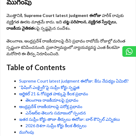
ముగింపు
మొత్తానికి,
Supreme Court latest judgment ఈరోజు
హరీశ్ రావుకు
వ్యక్తిగత ఊరట మాత్రమే కాదు. ఇది
చట్ట పరిపాలన, వ్యక్తిగత స్వేచ్ఛలు,
రాజకీయ నైతికత
లపై స్పష్టమైన సందేశం.
తెలంగాణ, ఆంధ్రప్రదేశ్ రాజకీయాలపై దీని ప్రభావం రాబోయే రోజుల్లో మరింత
స్పష్టంగా కనిపించనుంది. ప్రజాస్వామ్యంలో న్యాయవ్యవస్థ ఎంత కీలకమో
మరోసారి ఈ తీర్పు నిరూపించింది.
Table of Contents
Supreme Court latest judgment ఈరోజు: కేసు నేపథ్యం ఏమిటి?
“ఫిషింగ్ ఎంక్వైరీ”పై సుప్రీం కోర్టు స్పష్టత
ఆర్టికల్ 21 & గోప్యత హక్కుపై కీలక ప్రభావం
తెలంగాణ రాజకీయాలపై ప్రభావం
ఆంధ్రప్రదేశ్ రాజకీయాలపై పరోక్ష ప్రభావం
ఎన్‌ఆర్‌ఐ తెలుగు సమాజంలో స్పందన
ఇతర సుప్రీం కోర్టు తాజా తీర్పులు ఈరోజు: బార్ కౌన్సిల్ ఎన్నికలు
2026 దిశగా సుప్రీం కోర్టు కీలక తీర్పులు
ముగింపు