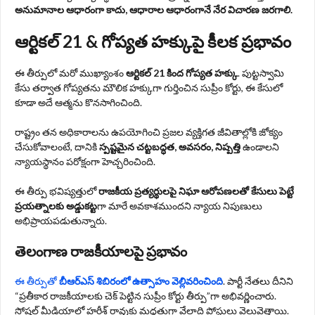
అనుమానాల ఆధారంగా కాదు, ఆధారాల ఆధారంగానే నేర విచారణ జరగాలి.
ఆర్టికల్ 21 & గోప్యత హక్కుపై కీలక ప్రభావం
ఈ తీర్పులో మరో ముఖ్యాంశం
ఆర్టికల్ 21 కింద గోప్యత హక్కు
. పుట్టస్వామి
కేసు తర్వాత గోప్యతను మౌలిక హక్కుగా గుర్తించిన సుప్రీం కోర్టు, ఈ కేసులో
కూడా అదే ఆత్మను కొనసాగించింది.
రాష్ట్రం తన అధికారాలను ఉపయోగించి ప్రజల వ్యక్తిగత జీవితాల్లోకి జోక్యం
చేసుకోవాలంటే, దానికి
స్పష్టమైన చట్టబద్ధత, అవసరం, నిష్పత్తి
ఉండాలని
న్యాయస్థానం పరోక్షంగా హెచ్చరించింది.
ఈ తీర్పు భవిష్యత్తులో
రాజకీయ ప్రత్యర్థులపై నిఘా ఆరోపణలతో కేసులు పెట్టే
ప్రయత్నాలకు అడ్డుకట్ట
గా మారే అవకాశముందని న్యాయ నిపుణులు
అభిప్రాయపడుతున్నారు.
తెలంగాణ రాజకీయాలపై ప్రభావం
ఈ తీర్పుతో
బీఆర్ఎస్ శిబిరంలో ఉత్సాహం వెల్లివరించింది
. పార్టీ నేతలు దీనిని
“ప్రతీకార రాజకీయాలకు చెక్ పెట్టిన సుప్రీం కోర్టు తీర్పు”గా అభివర్ణించారు.
సోషల్ మీడియాలో హరీశ్ రావుకు మద్దతుగా వేలాది పోస్టులు వెల్లువెత్తాయి.