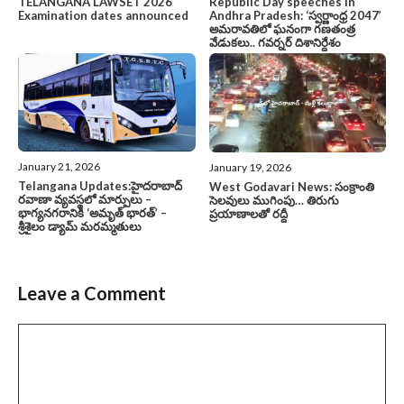
TELANGANA LAWSET 2026
Republic Day speeches in
Examination dates announced
Andhra Pradesh: ‘స్వర్ణాంధ్ర 2047’
అమరావతిలో ఘనంగా గణతంత్ర
వేడుకలు.. గవర్నర్ దిశానిర్దేశం
January 21, 2026
January 19, 2026
Telangana Updates:హైదరాబాద్
West Godavari News: సంక్రాంతి
రవాణా వ్యవస్థలో మార్పులు –
సెలవులు ముగింపు… తిరుగు
భాగ్యనగరానికి ‘అమృత్ భారత్’ –
ప్రయాణాలతో రద్దీ
శ్రీశైలం డ్యామ్ మరమ్మతులు
Leave a Comment
Comment