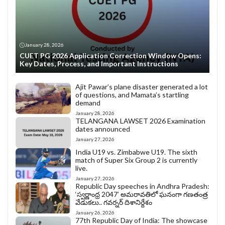
January 28, 2026
CUET PG 2026 Application Correction Window Opens:
Key Dates, Process, and Important Instructions
Ajit Pawar’s plane disaster generated a lot
of questions, and Mamata’s startling
demand
January 28, 2026
TELANGANA LAWSET 2026 Examination
dates announced
January 27, 2026
India U19 vs. Zimbabwe U19. The sixth
match of Super Six Group 2 is currently
live.
January 27, 2026
Republic Day speeches in Andhra Pradesh:
‘స్వర్ణాంధ్ర 2047’ అమరావతిలో ఘనంగా గణతంత్ర
వేడుకలు.. గవర్నర్ దిశానిర్దేశం
January 26, 2026
77th Republic Day of India: The showcase